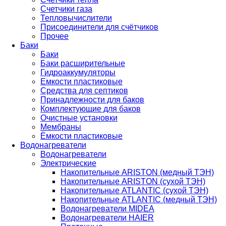
Счетчики газа
Тепловычислители
Присоединители для счётчиков
Прочее
Баки
Баки
Баки расширительные
Гидроаккумуляторы
Емкости пластиковые
Средства для септиков
Принадлежности для баков
Комплектующие для баков
Очистные установки
Мембраны
Ёмкости пластиковые
Водонагреватели
Водонагреватели
Электрические
Накопительные ARISTON (медный ТЭН)
Накопительные ARISTON (сухой ТЭН)
Накопительные ATLANTIC (сухой ТЭН)
Накопительные ATLANTIC (медный ТЭН)
Водонагреватели MIDEA
Водонагреватели HAIER