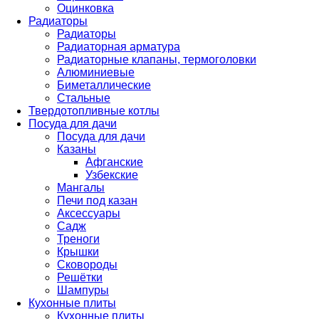
Оцинковка
Радиаторы
Радиаторы
Радиаторная арматура
Радиаторные клапаны, термоголовки
Алюминиевые
Биметаллические
Стальные
Твердотопливные котлы
Посуда для дачи
Посуда для дачи
Казаны
Афганские
Узбекские
Мангалы
Печи под казан
Аксессуары
Садж
Треноги
Крышки
Сковороды
Решётки
Шампуры
Кухонные плиты
Кухонные плиты