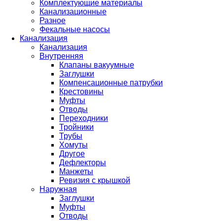
Комплектующие материалы
Канализационные
Разное
Фекальные насосы
Канализация
Канализация
Внутренняя
Клапаны вакуумные
Заглушки
Компенсационные патрубки
Крестовины
Муфты
Отводы
Переходники
Тройники
Трубы
Хомуты
Другое
Дефлекторы
Манжеты
Ревизия с крышкой
Наружная
Заглушки
Муфты
Отводы