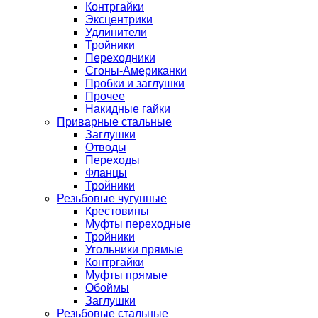
Контргайки
Эксцентрики
Удлинители
Тройники
Переходники
Сгоны-Американки
Пробки и заглушки
Прочее
Накидные гайки
Приварные стальные
Заглушки
Отводы
Переходы
Фланцы
Тройники
Резьбовые чугунные
Крестовины
Муфты переходные
Тройники
Угольники прямые
Контргайки
Муфты прямые
Обоймы
Заглушки
Резьбовые стальные