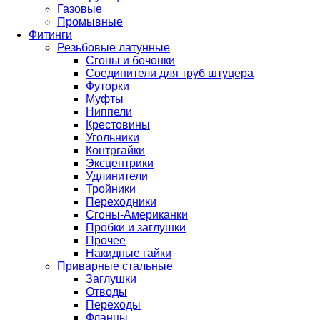
Газовые
Промывные
Фитинги
Резьбовые латунные
Сгоны и бочонки
Соединители для труб штуцера
Футорки
Муфты
Ниппели
Крестовины
Угольники
Контргайки
Эксцентрики
Удлинители
Тройники
Переходники
Сгоны-Американки
Пробки и заглушки
Прочее
Накидные гайки
Приварные стальные
Заглушки
Отводы
Переходы
Фланцы