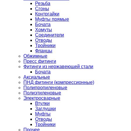
Резьба
Сгоны
Контргайки
Муфты прямые
Бочата
Хомуты
Соединители
Отводы
Тройники
Фланцы
Обжимные
Пресс фитинги
Фитинги из нержавеющей стали
Бочата
Аксиальные
ПНД фитинги (компрессионные)
Полипропиленовые
Полиэтиленовые
Электросварные
Втулки
Заглушки
Муфты
Отводы
Тройники
Прочее