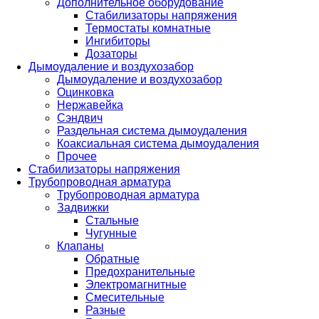
Дополнительное оборудование
Стабилизаторы напряжения
Термостаты комнатные
Ингибиторы
Дозаторы
Дымоудаление и воздухозабор
Дымоудаление и воздухозабор
Оцинковка
Нержавейка
Сэндвич
Раздельная система дымоудаления
Коаксиальная система дымоудаления
Прочее
Стабилизаторы напряжения
Трубопроводная арматура
Трубопроводная арматура
Задвижки
Стальные
Чугунные
Клапаны
Обратные
Предохранительные
Электромагнитные
Смесительные
Разные