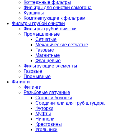
Коттеджные фильтры
Фильтры для очистки самогона
Кувшины
Комплектующие к фильтрам
Фильтры грубой очистки
Фильтры грубой очистки
Промышленные
Сетчатые
Механические сетчатые
Газовые
Магнитные
Фланцевые
Фильтрующие элементы
Газовые
Промывные
Фитинги
Фитинги
Резьбовые латунные
Сгоны и бочонки
Соединители для труб штуцера
Футорки
Муфты
Ниппели
Крестовины
Угольники