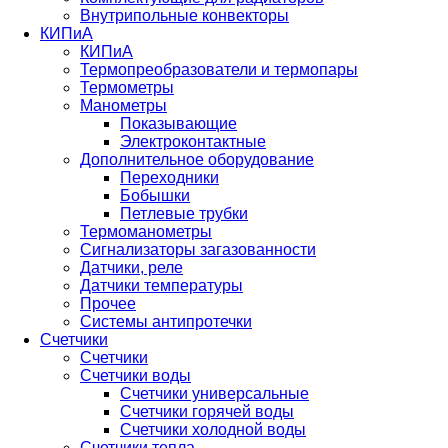
Внутрипольные конвекторы
КИПиА
КИПиА
Термопреобразователи и термопары
Термометры
Манометры
Показывающие
Электроконтактные
Дополнительное оборудование
Переходники
Бобышки
Петлевые трубки
Термоманометры
Сигнализаторы загазованности
Датчики, реле
Датчики температуры
Прочее
Системы антипротечки
Счетчики
Счетчики
Счетчики воды
Счетчики универсальные
Счетчики горячей воды
Счетчики холодной воды
Счетчики тепла