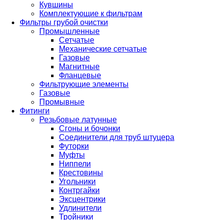
Кувшины
Комплектующие к фильтрам
Фильтры грубой очистки
Промышленные
Сетчатые
Механические сетчатые
Газовые
Магнитные
Фланцевые
Фильтрующие элементы
Газовые
Промывные
Фитинги
Резьбовые латунные
Сгоны и бочонки
Соединители для труб штуцера
Футорки
Муфты
Ниппели
Крестовины
Угольники
Контргайки
Эксцентрики
Удлинители
Тройники