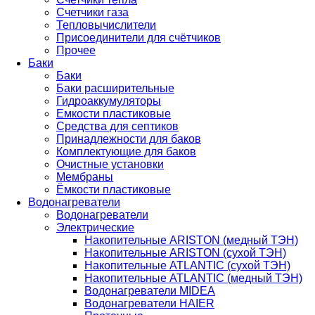
Счетчики газа
Тепловычислители
Присоединители для счётчиков
Прочее
Баки
Баки
Баки расширительные
Гидроаккумуляторы
Емкости пластиковые
Средства для септиков
Принадлежности для баков
Комплектующие для баков
Очистные установки
Мембраны
Ёмкости пластиковые
Водонагреватели
Водонагреватели
Электрические
Накопительные ARISTON (медный ТЭН)
Накопительные ARISTON (сухой ТЭН)
Накопительные ATLANTIC (сухой ТЭН)
Накопительные ATLANTIC (медный ТЭН)
Водонагреватели MIDEA
Водонагреватели HAIER