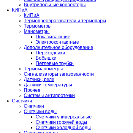
Внутрипольные конвекторы
КИПиА
КИПиА
Термопреобразователи и термопары
Термометры
Манометры
Показывающие
Электроконтактные
Дополнительное оборудование
Переходники
Бобышки
Петлевые трубки
Термоманометры
Сигнализаторы загазованности
Датчики, реле
Датчики температуры
Прочее
Системы антипротечки
Счетчики
Счетчики
Счетчики воды
Счетчики универсальные
Счетчики горячей воды
Счетчики холодной воды
Счетчики тепла