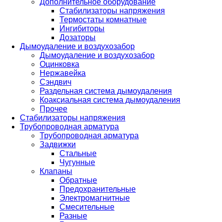
Дополнительное оборудование
Стабилизаторы напряжения
Термостаты комнатные
Ингибиторы
Дозаторы
Дымоудаление и воздухозабор
Дымоудаление и воздухозабор
Оцинковка
Нержавейка
Сэндвич
Раздельная система дымоудаления
Коаксиальная система дымоудаления
Прочее
Стабилизаторы напряжения
Трубопроводная арматура
Трубопроводная арматура
Задвижки
Стальные
Чугунные
Клапаны
Обратные
Предохранительные
Электромагнитные
Смесительные
Разные