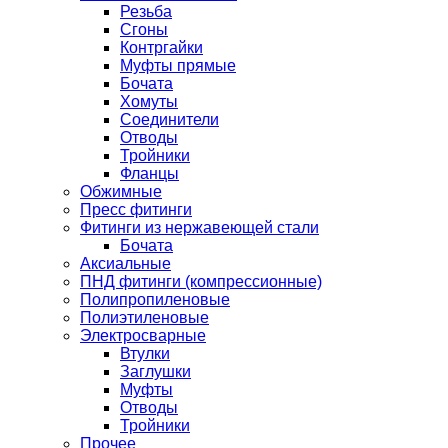
Резьба
Сгоны
Контргайки
Муфты прямые
Бочата
Хомуты
Соединители
Отводы
Тройники
Фланцы
Обжимные
Пресс фитинги
Фитинги из нержавеющей стали
Бочата
Аксиальные
ПНД фитинги (компрессионные)
Полипропиленовые
Полиэтиленовые
Электросварные
Втулки
Заглушки
Муфты
Отводы
Тройники
Прочее