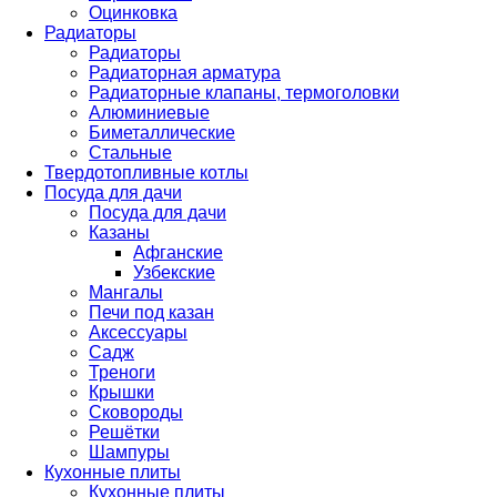
Оцинковка
Радиаторы
Радиаторы
Радиаторная арматура
Радиаторные клапаны, термоголовки
Алюминиевые
Биметаллические
Стальные
Твердотопливные котлы
Посуда для дачи
Посуда для дачи
Казаны
Афганские
Узбекские
Мангалы
Печи под казан
Аксессуары
Садж
Треноги
Крышки
Сковороды
Решётки
Шампуры
Кухонные плиты
Кухонные плиты