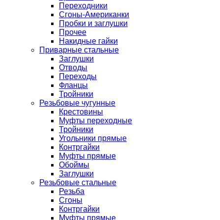
Переходники
Сгоны-Американки
Пробки и заглушки
Прочее
Накидные гайки
Приварные стальные
Заглушки
Отводы
Переходы
Фланцы
Тройники
Резьбовые чугунные
Крестовины
Муфты переходные
Тройники
Угольники прямые
Контргайки
Муфты прямые
Обоймы
Заглушки
Резьбовые стальные
Резьба
Сгоны
Контргайки
Муфты прямые