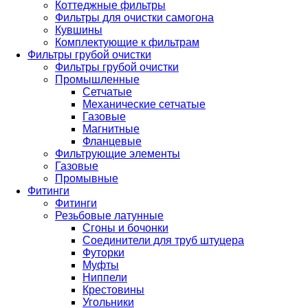
Коттеджные фильтры
Фильтры для очистки самогона
Кувшины
Комплектующие к фильтрам
Фильтры грубой очистки
Фильтры грубой очистки
Промышленные
Сетчатые
Механические сетчатые
Газовые
Магнитные
Фланцевые
Фильтрующие элементы
Газовые
Промывные
Фитинги
Фитинги
Резьбовые латунные
Сгоны и бочонки
Соединители для труб штуцера
Футорки
Муфты
Ниппели
Крестовины
Угольники