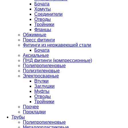
Бочата
Хомуты
Соединители
Отводы
Тройники
Фланцы
Обжимные
Пресс фитинги
Фитинги из нержавеющей стали
Бочата
Аксиальные
ПНД фитинги (компрессионные)
Полипропиленовые
Полиэтиленовые
Электросварные
Втулки
Заглушки
Муфты
Отводы
Тройники
Прочее
Прокладки
Трубы
Полипропиленовые
Металлопластиковые