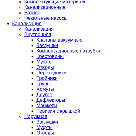
Комплектующие материалы
Канализационные
Разное
Фекальные насосы
Канализация
Канализация
Внутренняя
Клапаны вакуумные
Заглушки
Компенсационные патрубки
Крестовины
Муфты
Отводы
Переходники
Тройники
Трубы
Хомуты
Другое
Дефлекторы
Манжеты
Ревизия с крышкой
Наружная
Заглушки
Муфты
Отводы