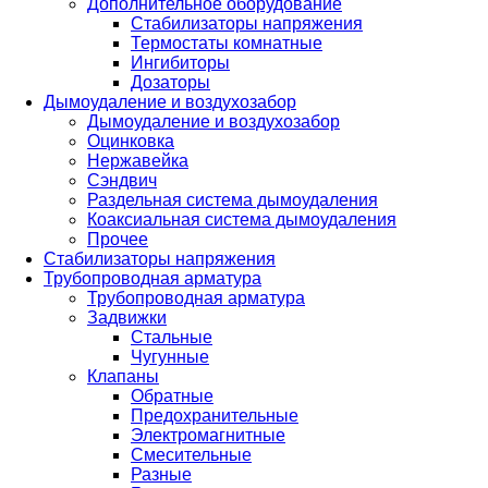
Дополнительное оборудование
Стабилизаторы напряжения
Термостаты комнатные
Ингибиторы
Дозаторы
Дымоудаление и воздухозабор
Дымоудаление и воздухозабор
Оцинковка
Нержавейка
Сэндвич
Раздельная система дымоудаления
Коаксиальная система дымоудаления
Прочее
Стабилизаторы напряжения
Трубопроводная арматура
Трубопроводная арматура
Задвижки
Стальные
Чугунные
Клапаны
Обратные
Предохранительные
Электромагнитные
Смесительные
Разные