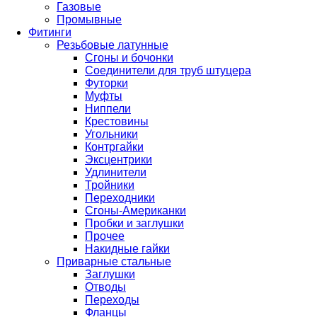
Газовые
Промывные
Фитинги
Резьбовые латунные
Сгоны и бочонки
Соединители для труб штуцера
Футорки
Муфты
Ниппели
Крестовины
Угольники
Контргайки
Эксцентрики
Удлинители
Тройники
Переходники
Сгоны-Американки
Пробки и заглушки
Прочее
Накидные гайки
Приварные стальные
Заглушки
Отводы
Переходы
Фланцы