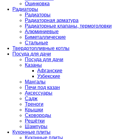
Оцинковка
Радиаторы
Радиаторы
Радиаторная арматура
Радиаторные клапаны, термоголовки
Алюминиевые
Биметаллические
Стальные
Твердотопливные котлы
Посуда для дачи
Посуда для дачи
Казаны
Афганские
Узбекские
Мангалы
Печи под казан
Аксессуары
Садж
Треноги
Крышки
Сковороды
Решётки
Шампуры
Кухонные плиты
Кухонные плиты