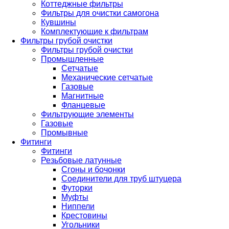
Коттеджные фильтры
Фильтры для очистки самогона
Кувшины
Комплектующие к фильтрам
Фильтры грубой очистки
Фильтры грубой очистки
Промышленные
Сетчатые
Механические сетчатые
Газовые
Магнитные
Фланцевые
Фильтрующие элементы
Газовые
Промывные
Фитинги
Фитинги
Резьбовые латунные
Сгоны и бочонки
Соединители для труб штуцера
Футорки
Муфты
Ниппели
Крестовины
Угольники