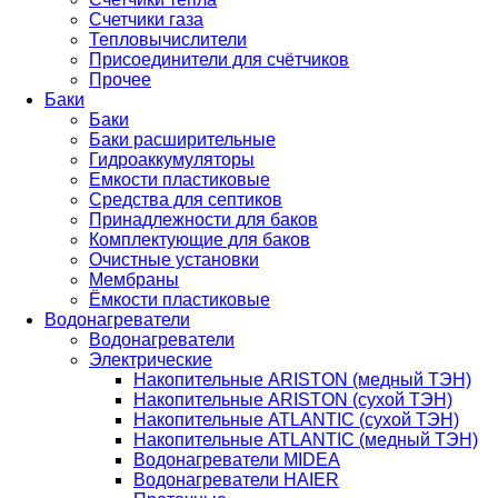
Счетчики газа
Тепловычислители
Присоединители для счётчиков
Прочее
Баки
Баки
Баки расширительные
Гидроаккумуляторы
Емкости пластиковые
Средства для септиков
Принадлежности для баков
Комплектующие для баков
Очистные установки
Мембраны
Ёмкости пластиковые
Водонагреватели
Водонагреватели
Электрические
Накопительные ARISTON (медный ТЭН)
Накопительные ARISTON (сухой ТЭН)
Накопительные ATLANTIC (сухой ТЭН)
Накопительные ATLANTIC (медный ТЭН)
Водонагреватели MIDEA
Водонагреватели HAIER