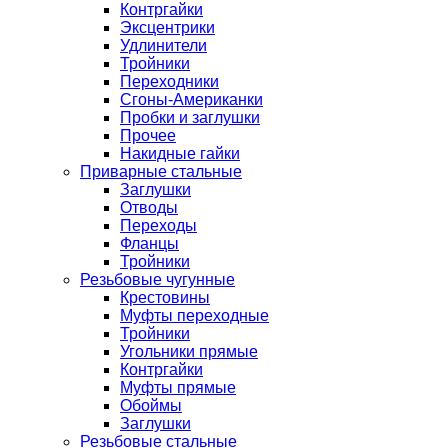
Контргайки
Эксцентрики
Удлинители
Тройники
Переходники
Сгоны-Американки
Пробки и заглушки
Прочее
Накидные гайки
Приварные стальные
Заглушки
Отводы
Переходы
Фланцы
Тройники
Резьбовые чугунные
Крестовины
Муфты переходные
Тройники
Угольники прямые
Контргайки
Муфты прямые
Обоймы
Заглушки
Резьбовые стальные