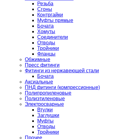
Резьба
Сгоны
Контргайки
Муфты прямые
Бочата
Хомуты
Соединители
Отводы
Тройники
Фланцы
Обжимные
Пресс фитинги
Фитинги из нержавеющей стали
Бочата
Аксиальные
ПНД фитинги (компрессионные)
Полипропиленовые
Полиэтиленовые
Электросварные
Втулки
Заглушки
Муфты
Отводы
Тройники
Прочее