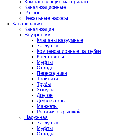
Комплектующие материалы
Канализационные
Разное
Фекальные насосы
Канализация
Канализация
Внутренняя
Клапаны вакуумные
Заглушки
Компенсационные патрубки
Крестовины
Муфты
Отводы
Переходники
Тройники
Трубы
Хомуты
Другое
Дефлекторы
Манжеты
Ревизия с крышкой
Наружная
Заглушки
Муфты
Отводы