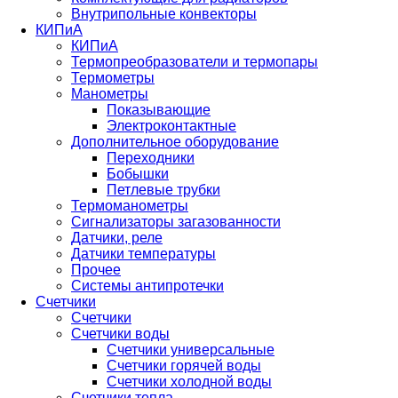
Внутрипольные конвекторы
КИПиА
КИПиА
Термопреобразователи и термопары
Термометры
Манометры
Показывающие
Электроконтактные
Дополнительное оборудование
Переходники
Бобышки
Петлевые трубки
Термоманометры
Сигнализаторы загазованности
Датчики, реле
Датчики температуры
Прочее
Системы антипротечки
Счетчики
Счетчики
Счетчики воды
Счетчики универсальные
Счетчики горячей воды
Счетчики холодной воды
Счетчики тепла