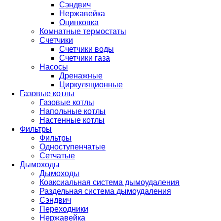
Сэндвич
Нержавейка
Оцинковка
Комнатные термостаты
Счетчики
Счетчики воды
Счетчики газа
Насосы
Дренажные
Циркуляционные
Газовые котлы
Газовые котлы
Напольные котлы
Настенные котлы
Фильтры
Фильтры
Одноступенчатые
Сетчатые
Дымоходы
Дымоходы
Коаксиальная система дымоудаления
Раздельная система дымоудаления
Сэндвич
Переходники
Нержавейка