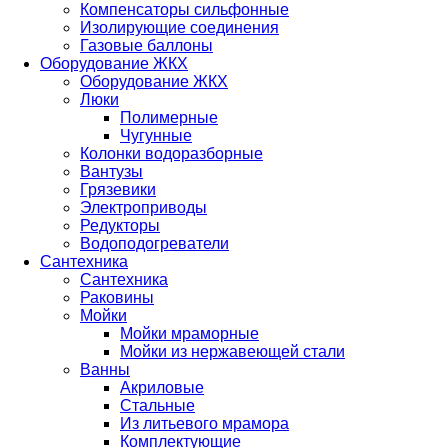
Компенсаторы сильфонные
Изолирующие соединения
Газовые баллоны
Оборудование ЖКХ
Оборудование ЖКХ
Люки
Полимерные
Чугунные
Колонки водоразборные
Вантузы
Грязевики
Электроприводы
Редукторы
Водоподогреватели
Сантехника
Сантехника
Раковины
Мойки
Мойки мраморные
Мойки из нержавеющей стали
Ванны
Акриловые
Стальные
Из литьевого мрамора
Комплектующие