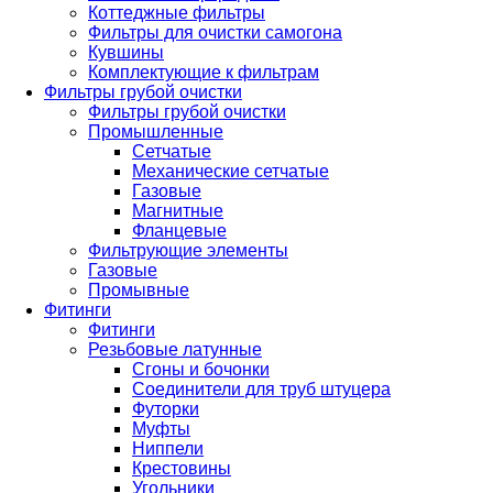
Коттеджные фильтры
Фильтры для очистки самогона
Кувшины
Комплектующие к фильтрам
Фильтры грубой очистки
Фильтры грубой очистки
Промышленные
Сетчатые
Механические сетчатые
Газовые
Магнитные
Фланцевые
Фильтрующие элементы
Газовые
Промывные
Фитинги
Фитинги
Резьбовые латунные
Сгоны и бочонки
Соединители для труб штуцера
Футорки
Муфты
Ниппели
Крестовины
Угольники