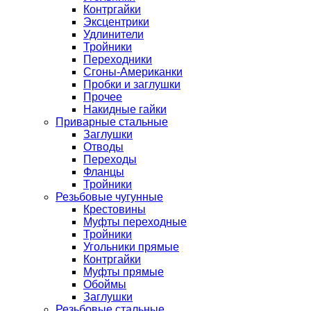
Контргайки
Эксцентрики
Удлинители
Тройники
Переходники
Сгоны-Американки
Пробки и заглушки
Прочее
Накидные гайки
Приварные стальные
Заглушки
Отводы
Переходы
Фланцы
Тройники
Резьбовые чугунные
Крестовины
Муфты переходные
Тройники
Угольники прямые
Контргайки
Муфты прямые
Обоймы
Заглушки
Резьбовые стальные