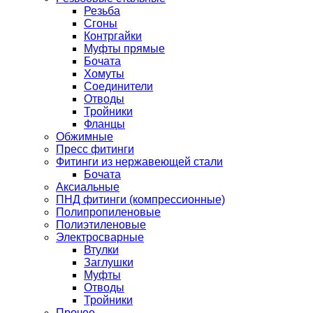
Резьба
Сгоны
Контргайки
Муфты прямые
Бочата
Хомуты
Соединители
Отводы
Тройники
Фланцы
Обжимные
Пресс фитинги
Фитинги из нержавеющей стали
Бочата
Аксиальные
ПНД фитинги (компрессионные)
Полипропиленовые
Полиэтиленовые
Электросварные
Втулки
Заглушки
Муфты
Отводы
Тройники
Прочее