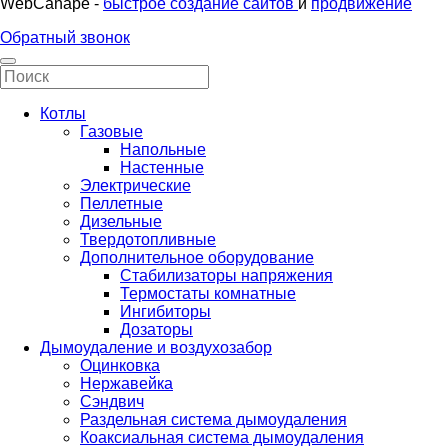
WebCanape -
быстрое создание сайтов
и
продвижение
Обратный звонок
Котлы
Газовые
Напольные
Настенные
Электрические
Пеллетные
Дизельные
Твердотопливные
Дополнительное оборудование
Стабилизаторы напряжения
Термостаты комнатные
Ингибиторы
Дозаторы
Дымоудаление и воздухозабор
Оцинковка
Нержавейка
Сэндвич
Раздельная система дымоудаления
Коаксиальная система дымоудаления