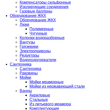
Компенсаторы сильфонные
Изолирующие соединения
Газовые баллоны
Оборудование ЖКХ
Оборудование ЖКХ
Люки
Полимерные
Чугунные
Колонки водоразборные
Вантузы
Грязевики
Электроприводы
Редукторы
Водоподогреватели
Сантехника
Сантехника
Раковины
Мойки
Мойки мраморные
Мойки из нержавеющей стали
Ванны
Акриловые
Стальные
Из литьевого мрамора
Комплектующие