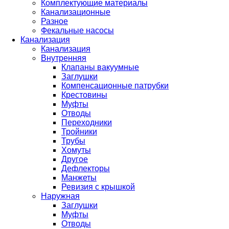
Комплектующие материалы
Канализационные
Разное
Фекальные насосы
Канализация
Канализация
Внутренняя
Клапаны вакуумные
Заглушки
Компенсационные патрубки
Крестовины
Муфты
Отводы
Переходники
Тройники
Трубы
Хомуты
Другое
Дефлекторы
Манжеты
Ревизия с крышкой
Наружная
Заглушки
Муфты
Отводы