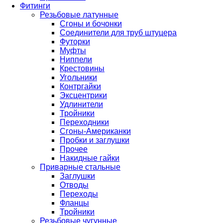
Фитинги
Резьбовые латунные
Сгоны и бочонки
Соединители для труб штуцера
Футорки
Муфты
Ниппели
Крестовины
Угольники
Контргайки
Эксцентрики
Удлинители
Тройники
Переходники
Сгоны-Американки
Пробки и заглушки
Прочее
Накидные гайки
Приварные стальные
Заглушки
Отводы
Переходы
Фланцы
Тройники
Резьбовые чугунные