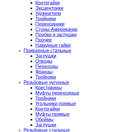
Контргайки
Эксцентрики
Удлинители
Тройники
Переходники
Сгоны-Американки
Пробки и заглушки
Прочее
Накидные гайки
Приварные стальные
Заглушки
Отводы
Переходы
Фланцы
Тройники
Резьбовые чугунные
Крестовины
Муфты переходные
Тройники
Угольники прямые
Контргайки
Муфты прямые
Обоймы
Заглушки
Резьбовые стальные