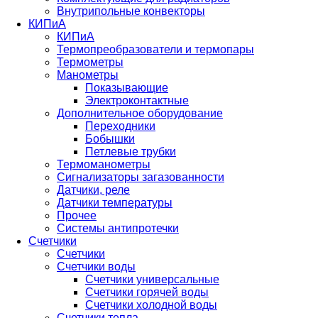
Внутрипольные конвекторы
КИПиА
КИПиА
Термопреобразователи и термопары
Термометры
Манометры
Показывающие
Электроконтактные
Дополнительное оборудование
Переходники
Бобышки
Петлевые трубки
Термоманометры
Сигнализаторы загазованности
Датчики, реле
Датчики температуры
Прочее
Системы антипротечки
Счетчики
Счетчики
Счетчики воды
Счетчики универсальные
Счетчики горячей воды
Счетчики холодной воды
Счетчики тепла