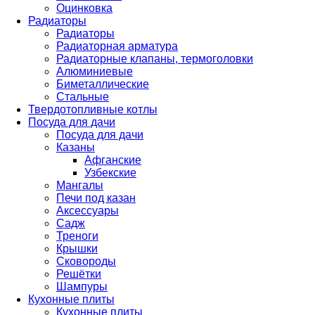
Оцинковка
Радиаторы
Радиаторы
Радиаторная арматура
Радиаторные клапаны, термоголовки
Алюминиевые
Биметаллические
Стальные
Твердотопливные котлы
Посуда для дачи
Посуда для дачи
Казаны
Афганские
Узбекские
Мангалы
Печи под казан
Аксессуары
Садж
Треноги
Крышки
Сковороды
Решётки
Шампуры
Кухонные плиты
Кухонные плиты