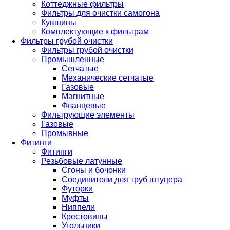
Коттеджные фильтры
Фильтры для очистки самогона
Кувшины
Комплектующие к фильтрам
Фильтры грубой очистки
Фильтры грубой очистки
Промышленные
Сетчатые
Механические сетчатые
Газовые
Магнитные
Фланцевые
Фильтрующие элементы
Газовые
Промывные
Фитинги
Фитинги
Резьбовые латунные
Сгоны и бочонки
Соединители для труб штуцера
Футорки
Муфты
Ниппели
Крестовины
Угольники