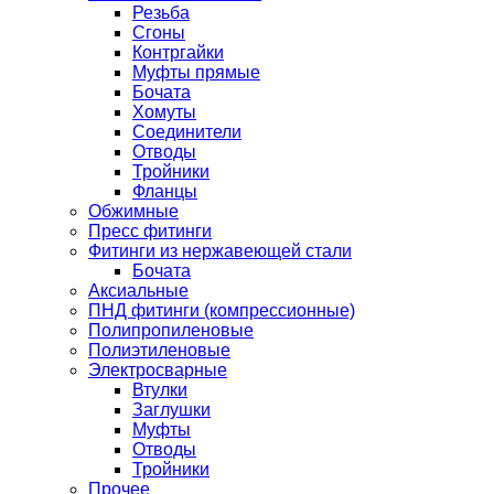
Резьба
Сгоны
Контргайки
Муфты прямые
Бочата
Хомуты
Соединители
Отводы
Тройники
Фланцы
Обжимные
Пресс фитинги
Фитинги из нержавеющей стали
Бочата
Аксиальные
ПНД фитинги (компрессионные)
Полипропиленовые
Полиэтиленовые
Электросварные
Втулки
Заглушки
Муфты
Отводы
Тройники
Прочее