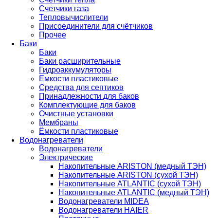
Счетчики газа
Тепловычислители
Присоединители для счётчиков
Прочее
Баки
Баки
Баки расширительные
Гидроаккумуляторы
Емкости пластиковые
Средства для септиков
Принадлежности для баков
Комплектующие для баков
Очистные установки
Мембраны
Ёмкости пластиковые
Водонагреватели
Водонагреватели
Электрические
Накопительные ARISTON (медный ТЭН)
Накопительные ARISTON (сухой ТЭН)
Накопительные ATLANTIC (сухой ТЭН)
Накопительные ATLANTIC (медный ТЭН)
Водонагреватели MIDEA
Водонагреватели HAIER