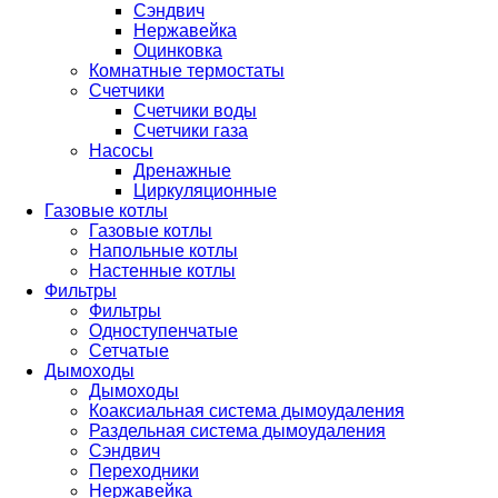
Сэндвич
Нержавейка
Оцинковка
Комнатные термостаты
Счетчики
Счетчики воды
Счетчики газа
Насосы
Дренажные
Циркуляционные
Газовые котлы
Газовые котлы
Напольные котлы
Настенные котлы
Фильтры
Фильтры
Одноступенчатые
Сетчатые
Дымоходы
Дымоходы
Коаксиальная система дымоудаления
Раздельная система дымоудаления
Сэндвич
Переходники
Нержавейка