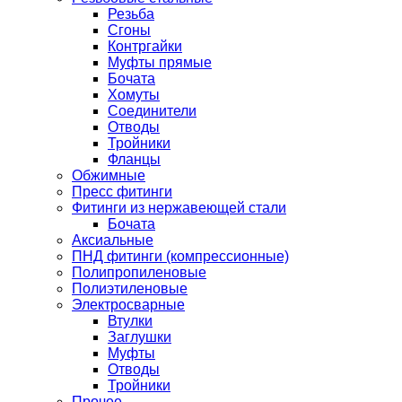
Резьба
Сгоны
Контргайки
Муфты прямые
Бочата
Хомуты
Соединители
Отводы
Тройники
Фланцы
Обжимные
Пресс фитинги
Фитинги из нержавеющей стали
Бочата
Аксиальные
ПНД фитинги (компрессионные)
Полипропиленовые
Полиэтиленовые
Электросварные
Втулки
Заглушки
Муфты
Отводы
Тройники
Прочее