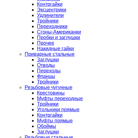
Контргайки
Эксцентрики
Удлинители
Тройники
Переходники
Сгоны-Американки
Пробки и заглушки
Прочее
Накидные гайки
Приварные стальные
Заглушки
Отводы
Переходы
Фланцы
Тройники
Резьбовые чугунные
Крестовины
Муфты переходные
Тройники
Угольники прямые
Контргайки
Муфты прямые
Обоймы
Заглушки
Резьбовые стальные