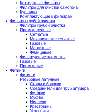
Коттеджные фильтры
Фильтры для очистки самогона
Кувшины
Комплектующие к фильтрам
Фильтры грубой очистки
Фильтры грубой очистки
Промышленные
Сетчатые
Механические сетчатые
Газовые
Магнитные
Фланцевые
Фильтрующие элементы
Газовые
Промывные
Фитинги
Фитинги
Резьбовые латунные
Сгоны и бочонки
Соединители для труб штуцера
Футорки
Муфты
Ниппели
Крестовины
Угольники