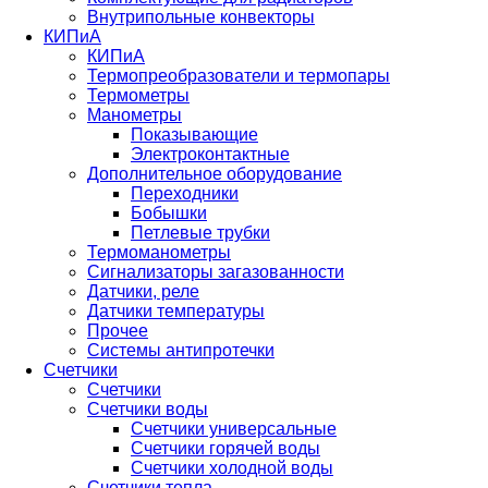
Внутрипольные конвекторы
КИПиА
КИПиА
Термопреобразователи и термопары
Термометры
Манометры
Показывающие
Электроконтактные
Дополнительное оборудование
Переходники
Бобышки
Петлевые трубки
Термоманометры
Сигнализаторы загазованности
Датчики, реле
Датчики температуры
Прочее
Системы антипротечки
Счетчики
Счетчики
Счетчики воды
Счетчики универсальные
Счетчики горячей воды
Счетчики холодной воды
Счетчики тепла