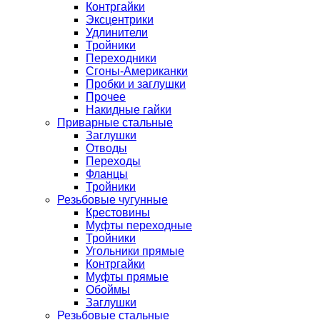
Контргайки
Эксцентрики
Удлинители
Тройники
Переходники
Сгоны-Американки
Пробки и заглушки
Прочее
Накидные гайки
Приварные стальные
Заглушки
Отводы
Переходы
Фланцы
Тройники
Резьбовые чугунные
Крестовины
Муфты переходные
Тройники
Угольники прямые
Контргайки
Муфты прямые
Обоймы
Заглушки
Резьбовые стальные