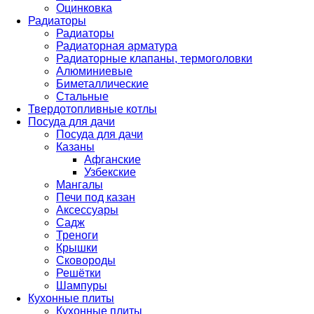
Оцинковка
Радиаторы
Радиаторы
Радиаторная арматура
Радиаторные клапаны, термоголовки
Алюминиевые
Биметаллические
Стальные
Твердотопливные котлы
Посуда для дачи
Посуда для дачи
Казаны
Афганские
Узбекские
Мангалы
Печи под казан
Аксессуары
Садж
Треноги
Крышки
Сковороды
Решётки
Шампуры
Кухонные плиты
Кухонные плиты