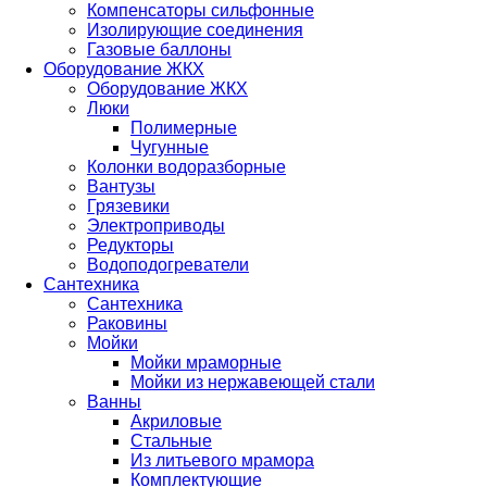
Компенсаторы сильфонные
Изолирующие соединения
Газовые баллоны
Оборудование ЖКХ
Оборудование ЖКХ
Люки
Полимерные
Чугунные
Колонки водоразборные
Вантузы
Грязевики
Электроприводы
Редукторы
Водоподогреватели
Сантехника
Сантехника
Раковины
Мойки
Мойки мраморные
Мойки из нержавеющей стали
Ванны
Акриловые
Стальные
Из литьевого мрамора
Комплектующие