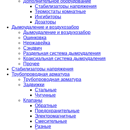
Дополнительное оборудование
Стабилизаторы напряжения
Термостаты комнатные
Ингибиторы
Дозаторы
Дымоудаление и воздухозабор
Дымоудаление и воздухозабор
Оцинковка
Нержавейка
Сэндвич
Раздельная система дымоудаления
Коаксиальная система дымоудаления
Прочее
Стабилизаторы напряжения
Трубопроводная арматура
Трубопроводная арматура
Задвижки
Стальные
Чугунные
Клапаны
Обратные
Предохранительные
Электромагнитные
Смесительные
Разные