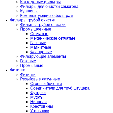
Коттеджные фильтры
Фильтры для очистки самогона
Кувшины
Комплектующие к фильтрам
Фильтры грубой очистки
Фильтры грубой очистки
Промышленные
Сетчатые
Механические сетчатые
Газовые
Магнитные
Фланцевые
Фильтрующие элементы
Газовые
Промывные
Фитинги
Фитинги
Резьбовые латунные
Сгоны и бочонки
Соединители для труб штуцера
Футорки
Муфты
Ниппели
Крестовины
Угольники