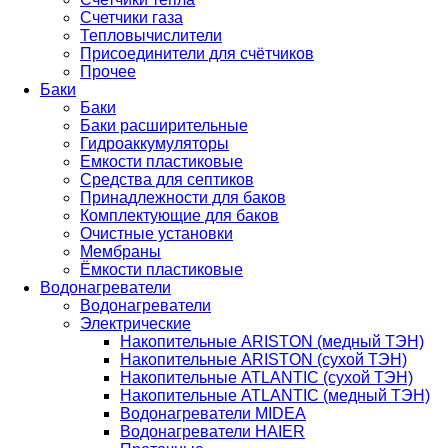
Счетчики газа
Тепловычислители
Присоединители для счётчиков
Прочее
Баки
Баки
Баки расширительные
Гидроаккумуляторы
Емкости пластиковые
Средства для септиков
Принадлежности для баков
Комплектующие для баков
Очистные установки
Мембраны
Ёмкости пластиковые
Водонагреватели
Водонагреватели
Электрические
Накопительные ARISTON (медный ТЭН)
Накопительные ARISTON (сухой ТЭН)
Накопительные ATLANTIC (сухой ТЭН)
Накопительные ATLANTIC (медный ТЭН)
Водонагреватели MIDEA
Водонагреватели HAIER