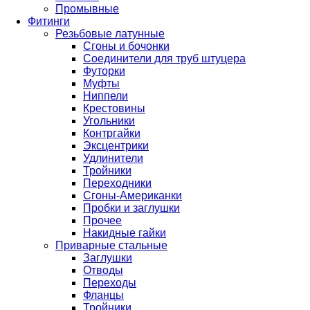
Промывные
Фитинги
Резьбовые латунные
Сгоны и бочонки
Соединители для труб штуцера
Футорки
Муфты
Ниппели
Крестовины
Угольники
Контргайки
Эксцентрики
Удлинители
Тройники
Переходники
Сгоны-Американки
Пробки и заглушки
Прочее
Накидные гайки
Приварные стальные
Заглушки
Отводы
Переходы
Фланцы
Тройники