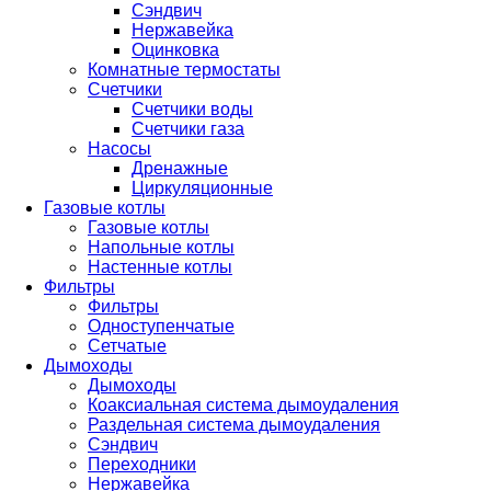
Сэндвич
Нержавейка
Оцинковка
Комнатные термостаты
Счетчики
Счетчики воды
Счетчики газа
Насосы
Дренажные
Циркуляционные
Газовые котлы
Газовые котлы
Напольные котлы
Настенные котлы
Фильтры
Фильтры
Одноступенчатые
Сетчатые
Дымоходы
Дымоходы
Коаксиальная система дымоудаления
Раздельная система дымоудаления
Сэндвич
Переходники
Нержавейка