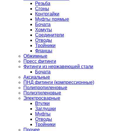
Резьба
Сгоны
Контргайки
Муфты прямые
Бочата
Хомуты
Соединители
Отводы
Тройники
Фланцы
Обжимные
Пресс фитинги
Фитинги из нержавеющей стали
Бочата
Аксиальные
ПНД фитинги (компрессионные)
Полипропиленовые
Полиэтиленовые
Электросварные
Втулки
Заглушки
Муфты
Отводы
Тройники
Прочее