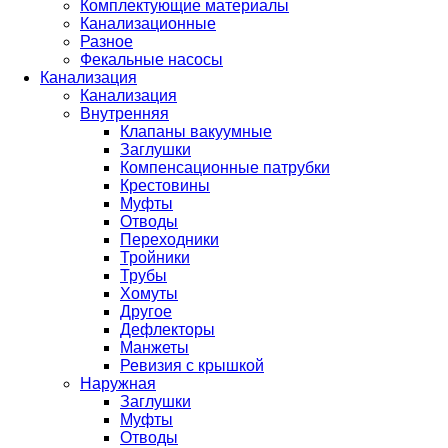
Комплектующие материалы
Канализационные
Разное
Фекальные насосы
Канализация
Канализация
Внутренняя
Клапаны вакуумные
Заглушки
Компенсационные патрубки
Крестовины
Муфты
Отводы
Переходники
Тройники
Трубы
Хомуты
Другое
Дефлекторы
Манжеты
Ревизия с крышкой
Наружная
Заглушки
Муфты
Отводы