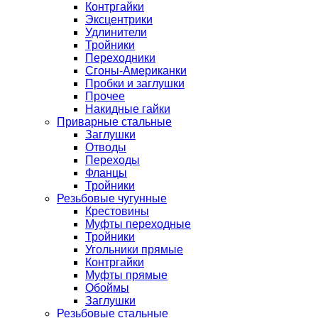
Контргайки
Эксцентрики
Удлинители
Тройники
Переходники
Сгоны-Американки
Пробки и заглушки
Прочее
Накидные гайки
Приварные стальные
Заглушки
Отводы
Переходы
Фланцы
Тройники
Резьбовые чугунные
Крестовины
Муфты переходные
Тройники
Угольники прямые
Контргайки
Муфты прямые
Обоймы
Заглушки
Резьбовые стальные