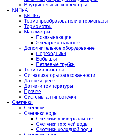
Внутрипольные конвекторы
КИПиА
КИПиА
Термопреобразователи и термопары
Термометры
Манометры
Показывающие
Электроконтактные
Дополнительное оборудование
Переходники
Бобышки
Петлевые трубки
Термоманометры
Сигнализаторы загазованности
Датчики, реле
Датчики температуры
Прочее
Системы антипротечки
Счетчики
Счетчики
Счетчики воды
Счетчики универсальные
Счетчики горячей воды
Счетчики холодной воды
Счетчики тепла