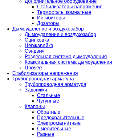
Дополнительное оборудование
Стабилизаторы напряжения
Термостаты комнатные
Ингибиторы
Дозаторы
Дымоудаление и воздухозабор
Дымоудаление и воздухозабор
Оцинковка
Нержавейка
Сэндвич
Раздельная система дымоудаления
Коаксиальная система дымоудаления
Прочее
Стабилизаторы напряжения
Трубопроводная арматура
Трубопроводная арматура
Задвижки
Стальные
Чугунные
Клапаны
Обратные
Предохранительные
Электромагнитные
Смесительные
Разные