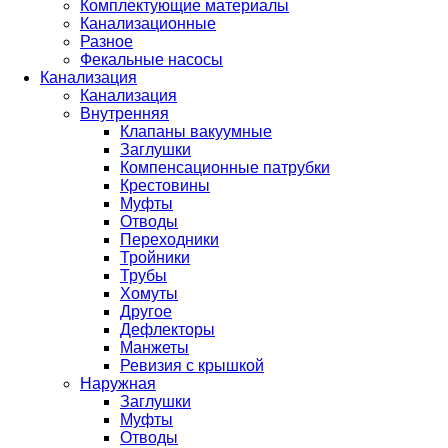
Комплектующие материалы
Канализационные
Разное
Фекальные насосы
Канализация
Канализация
Внутренняя
Клапаны вакуумные
Заглушки
Компенсационные патрубки
Крестовины
Муфты
Отводы
Переходники
Тройники
Трубы
Хомуты
Другое
Дефлекторы
Манжеты
Ревизия с крышкой
Наружная
Заглушки
Муфты
Отводы