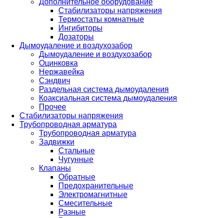
Дополнительное оборудование
Стабилизаторы напряжения
Термостаты комнатные
Ингибиторы
Дозаторы
Дымоудаление и воздухозабор
Дымоудаление и воздухозабор
Оцинковка
Нержавейка
Сэндвич
Раздельная система дымоудаления
Коаксиальная система дымоудаления
Прочее
Стабилизаторы напряжения
Трубопроводная арматура
Трубопроводная арматура
Задвижки
Стальные
Чугунные
Клапаны
Обратные
Предохранительные
Электромагнитные
Смесительные
Разные