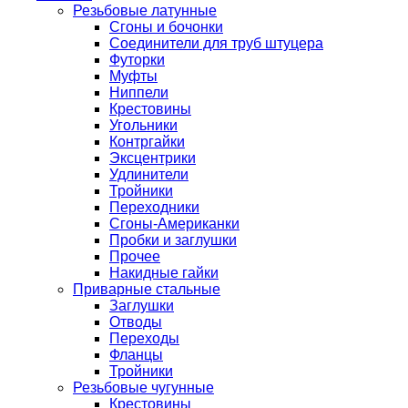
Резьбовые латунные
Сгоны и бочонки
Соединители для труб штуцера
Футорки
Муфты
Ниппели
Крестовины
Угольники
Контргайки
Эксцентрики
Удлинители
Тройники
Переходники
Сгоны-Американки
Пробки и заглушки
Прочее
Накидные гайки
Приварные стальные
Заглушки
Отводы
Переходы
Фланцы
Тройники
Резьбовые чугунные
Крестовины