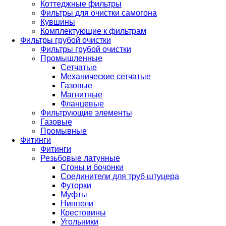
Коттеджные фильтры
Фильтры для очистки самогона
Кувшины
Комплектующие к фильтрам
Фильтры грубой очистки
Фильтры грубой очистки
Промышленные
Сетчатые
Механические сетчатые
Газовые
Магнитные
Фланцевые
Фильтрующие элементы
Газовые
Промывные
Фитинги
Фитинги
Резьбовые латунные
Сгоны и бочонки
Соединители для труб штуцера
Футорки
Муфты
Ниппели
Крестовины
Угольники