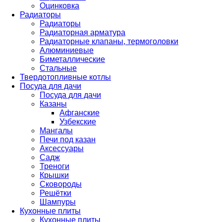
Оцинковка
Радиаторы
Радиаторы
Радиаторная арматура
Радиаторные клапаны, термоголовки
Алюминиевые
Биметаллические
Стальные
Твердотопливные котлы
Посуда для дачи
Посуда для дачи
Казаны
Афганские
Узбекские
Мангалы
Печи под казан
Аксессуары
Садж
Треноги
Крышки
Сковороды
Решётки
Шампуры
Кухонные плиты
Кухонные плиты