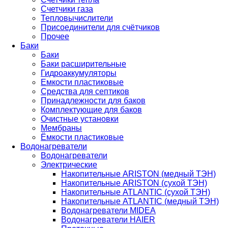
Счетчики газа
Тепловычислители
Присоединители для счётчиков
Прочее
Баки
Баки
Баки расширительные
Гидроаккумуляторы
Емкости пластиковые
Средства для септиков
Принадлежности для баков
Комплектующие для баков
Очистные установки
Мембраны
Ёмкости пластиковые
Водонагреватели
Водонагреватели
Электрические
Накопительные ARISTON (медный ТЭН)
Накопительные ARISTON (сухой ТЭН)
Накопительные ATLANTIC (сухой ТЭН)
Накопительные ATLANTIC (медный ТЭН)
Водонагреватели MIDEA
Водонагреватели HAIER