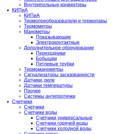
Внутрипольные конвекторы
КИПиА
КИПиА
Термопреобразователи и термопары
Термометры
Манометры
Показывающие
Электроконтактные
Дополнительное оборудование
Переходники
Бобышки
Петлевые трубки
Термоманометры
Сигнализаторы загазованности
Датчики, реле
Датчики температуры
Прочее
Системы антипротечки
Счетчики
Счетчики
Счетчики воды
Счетчики универсальные
Счетчики горячей воды
Счетчики холодной воды
Счетчики тепла