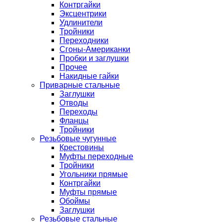
Контргайки
Эксцентрики
Удлинители
Тройники
Переходники
Сгоны-Американки
Пробки и заглушки
Прочее
Накидные гайки
Приварные стальные
Заглушки
Отводы
Переходы
Фланцы
Тройники
Резьбовые чугунные
Крестовины
Муфты переходные
Тройники
Угольники прямые
Контргайки
Муфты прямые
Обоймы
Заглушки
Резьбовые стальные