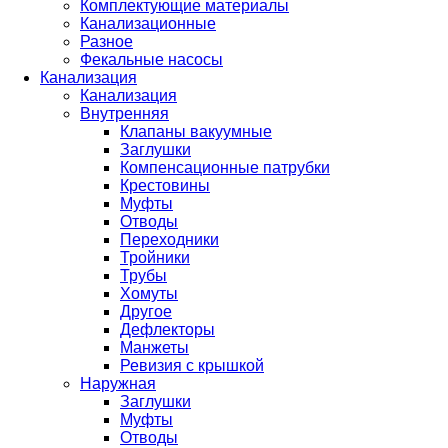
Комплектующие материалы
Канализационные
Разное
Фекальные насосы
Канализация
Канализация
Внутренняя
Клапаны вакуумные
Заглушки
Компенсационные патрубки
Крестовины
Муфты
Отводы
Переходники
Тройники
Трубы
Хомуты
Другое
Дефлекторы
Манжеты
Ревизия с крышкой
Наружная
Заглушки
Муфты
Отводы