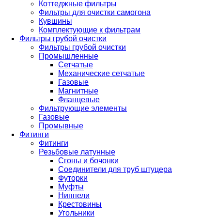
Коттеджные фильтры
Фильтры для очистки самогона
Кувшины
Комплектующие к фильтрам
Фильтры грубой очистки
Фильтры грубой очистки
Промышленные
Сетчатые
Механические сетчатые
Газовые
Магнитные
Фланцевые
Фильтрующие элементы
Газовые
Промывные
Фитинги
Фитинги
Резьбовые латунные
Сгоны и бочонки
Соединители для труб штуцера
Футорки
Муфты
Ниппели
Крестовины
Угольники