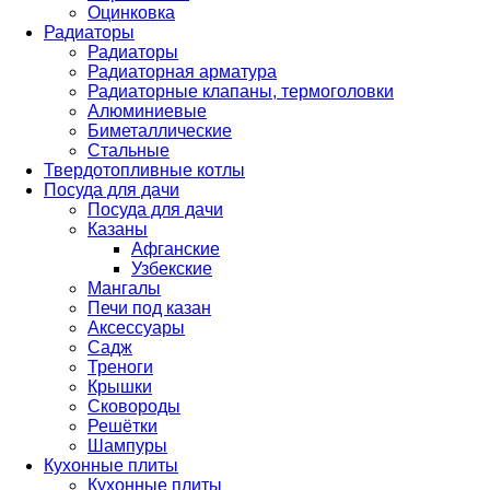
Оцинковка
Радиаторы
Радиаторы
Радиаторная арматура
Радиаторные клапаны, термоголовки
Алюминиевые
Биметаллические
Стальные
Твердотопливные котлы
Посуда для дачи
Посуда для дачи
Казаны
Афганские
Узбекские
Мангалы
Печи под казан
Аксессуары
Садж
Треноги
Крышки
Сковороды
Решётки
Шампуры
Кухонные плиты
Кухонные плиты