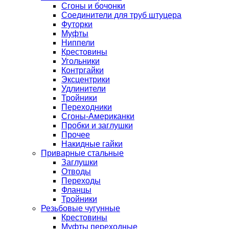
Сгоны и бочонки
Соединители для труб штуцера
Футорки
Муфты
Ниппели
Крестовины
Угольники
Контргайки
Эксцентрики
Удлинители
Тройники
Переходники
Сгоны-Американки
Пробки и заглушки
Прочее
Накидные гайки
Приварные стальные
Заглушки
Отводы
Переходы
Фланцы
Тройники
Резьбовые чугунные
Крестовины
Муфты переходные