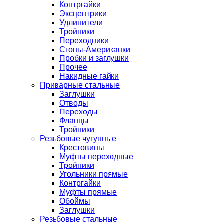
Контргайки
Эксцентрики
Удлинители
Тройники
Переходники
Сгоны-Американки
Пробки и заглушки
Прочее
Накидные гайки
Приварные стальные
Заглушки
Отводы
Переходы
Фланцы
Тройники
Резьбовые чугунные
Крестовины
Муфты переходные
Тройники
Угольники прямые
Контргайки
Муфты прямые
Обоймы
Заглушки
Резьбовые стальные