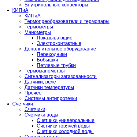
Внутрипольные конвекторы
КИПиА
КИПиА
Термопреобразователи и термопары
Термометры
Манометры
Показывающие
Электроконтактные
Дополнительное оборудование
Переходники
Бобышки
Петлевые трубки
Термоманометры
Сигнализаторы загазованности
Датчики, реле
Датчики температуры
Прочее
Системы антипротечки
Счетчики
Счетчики
Счетчики воды
Счетчики универсальные
Счетчики горячей воды
Счетчики холодной воды
Счетчики тепла