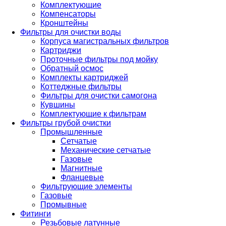
Комплектующие
Компенсаторы
Кронштейны
Фильтры для очистки воды
Корпуса магистральных фильтров
Картриджи
Проточные фильтры под мойку
Обратный осмос
Комплекты картриджей
Коттеджные фильтры
Фильтры для очистки самогона
Кувшины
Комплектующие к фильтрам
Фильтры грубой очистки
Промышленные
Сетчатые
Механические сетчатые
Газовые
Магнитные
Фланцевые
Фильтрующие элементы
Газовые
Промывные
Фитинги
Резьбовые латунные