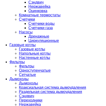
Сэндвич
Нержавейка
Оцинковка
Комнатные термостаты
Счетчики
Счетчики воды
Счетчики газа
Насосы
Дренажные
Циркуляционные
Газовые котлы
Газовые котлы
Напольные котлы
Настенные котлы
Фильтры
Фильтры
Одноступенчатые
Сетчатые
Дымоходы
Дымоходы
Коаксиальная система дымоудаления
Раздельная система дымоудаления
Сэндвич
Переходники
Нержавейка