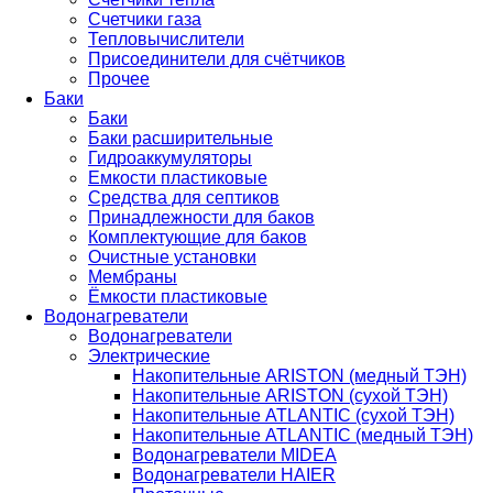
Счетчики газа
Тепловычислители
Присоединители для счётчиков
Прочее
Баки
Баки
Баки расширительные
Гидроаккумуляторы
Емкости пластиковые
Средства для септиков
Принадлежности для баков
Комплектующие для баков
Очистные установки
Мембраны
Ёмкости пластиковые
Водонагреватели
Водонагреватели
Электрические
Накопительные ARISTON (медный ТЭН)
Накопительные ARISTON (сухой ТЭН)
Накопительные ATLANTIC (сухой ТЭН)
Накопительные ATLANTIC (медный ТЭН)
Водонагреватели MIDEA
Водонагреватели HAIER