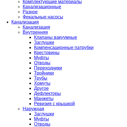
Комплектующие материалы
Канализационные
Разное
Фекальные насосы
Канализация
Канализация
Внутренняя
Клапаны вакуумные
Заглушки
Компенсационные патрубки
Крестовины
Муфты
Отводы
Переходники
Тройники
Трубы
Хомуты
Другое
Дефлекторы
Манжеты
Ревизия с крышкой
Наружная
Заглушки
Муфты
Отводы