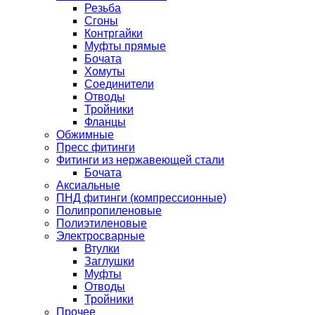
Резьба
Сгоны
Контргайки
Муфты прямые
Бочата
Хомуты
Соединители
Отводы
Тройники
Фланцы
Обжимные
Пресс фитинги
Фитинги из нержавеющей стали
Бочата
Аксиальные
ПНД фитинги (компрессионные)
Полипропиленовые
Полиэтиленовые
Электросварные
Втулки
Заглушки
Муфты
Отводы
Тройники
Прочее