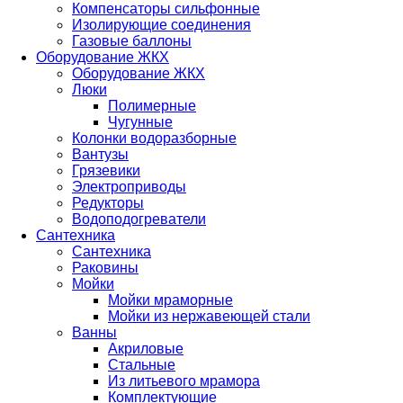
Компенсаторы сильфонные
Изолирующие соединения
Газовые баллоны
Оборудование ЖКХ
Оборудование ЖКХ
Люки
Полимерные
Чугунные
Колонки водоразборные
Вантузы
Грязевики
Электроприводы
Редукторы
Водоподогреватели
Сантехника
Сантехника
Раковины
Мойки
Мойки мраморные
Мойки из нержавеющей стали
Ванны
Акриловые
Стальные
Из литьевого мрамора
Комплектующие