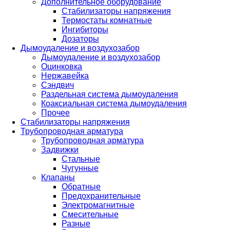
Дополнительное оборудование
Стабилизаторы напряжения
Термостаты комнатные
Ингибиторы
Дозаторы
Дымоудаление и воздухозабор
Дымоудаление и воздухозабор
Оцинковка
Нержавейка
Сэндвич
Раздельная система дымоудаления
Коаксиальная система дымоудаления
Прочее
Стабилизаторы напряжения
Трубопроводная арматура
Трубопроводная арматура
Задвижки
Стальные
Чугунные
Клапаны
Обратные
Предохранительные
Электромагнитные
Смесительные
Разные