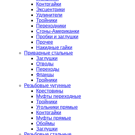
Контргайки
Эксцентрики
Удлинители
Тройники
Переходники
Сгоны-Американки
Пробки и заглушки
Прочее
Накидные гайки
Приварные стальные
Заглушки
Отводы
Переходы
Фланцы
Тройники
Резьбовые чугунные
Крестовины
Муфты переходные
Тройники
Угольники прямые
Контргайки
Муфты прямые
Обоймы
Заглушки
Резьбовые стальные