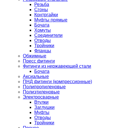
Резьба
Сгоны
Контргайки
Муфты прямые
Бочата
Хомуты
Соединители
Отводы
Тройники
Фланцы
Обжимные
Пресс фитинги
Фитинги из нержавеющей стали
Бочата
Аксиальные
ПНД фитинги (компрессионные)
Полипропиленовые
Полиэтиленовые
Электросварные
Втулки
Заглушки
Муфты
Отводы
Тройники
Прочее