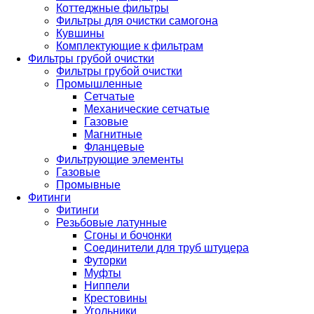
Коттеджные фильтры
Фильтры для очистки самогона
Кувшины
Комплектующие к фильтрам
Фильтры грубой очистки
Фильтры грубой очистки
Промышленные
Сетчатые
Механические сетчатые
Газовые
Магнитные
Фланцевые
Фильтрующие элементы
Газовые
Промывные
Фитинги
Фитинги
Резьбовые латунные
Сгоны и бочонки
Соединители для труб штуцера
Футорки
Муфты
Ниппели
Крестовины
Угольники