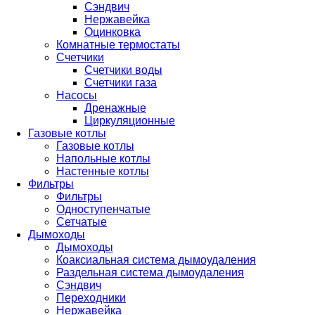
Сэндвич
Нержавейка
Оцинковка
Комнатные термостаты
Счетчики
Счетчики воды
Счетчики газа
Насосы
Дренажные
Циркуляционные
Газовые котлы
Газовые котлы
Напольные котлы
Настенные котлы
Фильтры
Фильтры
Одноступенчатые
Сетчатые
Дымоходы
Дымоходы
Коаксиальная система дымоудаления
Раздельная система дымоудаления
Сэндвич
Переходники
Нержавейка