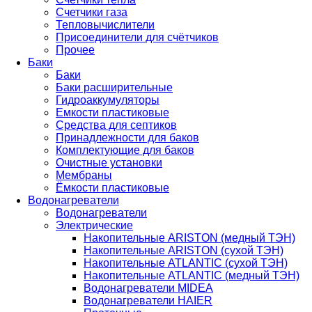
Счетчики газа
Тепловычислители
Присоединители для счётчиков
Прочее
Баки
Баки
Баки расширительные
Гидроаккумуляторы
Емкости пластиковые
Средства для септиков
Принадлежности для баков
Комплектующие для баков
Очистные установки
Мембраны
Ёмкости пластиковые
Водонагреватели
Водонагреватели
Электрические
Накопительные ARISTON (медный ТЭН)
Накопительные ARISTON (сухой ТЭН)
Накопительные ATLANTIC (сухой ТЭН)
Накопительные ATLANTIC (медный ТЭН)
Водонагреватели MIDEA
Водонагреватели HAIER