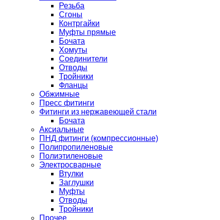
Резьба
Сгоны
Контргайки
Муфты прямые
Бочата
Хомуты
Соединители
Отводы
Тройники
Фланцы
Обжимные
Пресс фитинги
Фитинги из нержавеющей стали
Бочата
Аксиальные
ПНД фитинги (компрессионные)
Полипропиленовые
Полиэтиленовые
Электросварные
Втулки
Заглушки
Муфты
Отводы
Тройники
Прочее