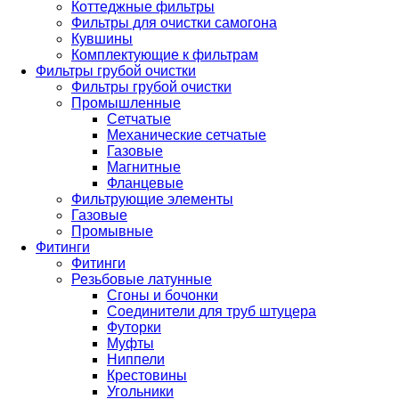
Коттеджные фильтры
Фильтры для очистки самогона
Кувшины
Комплектующие к фильтрам
Фильтры грубой очистки
Фильтры грубой очистки
Промышленные
Сетчатые
Механические сетчатые
Газовые
Магнитные
Фланцевые
Фильтрующие элементы
Газовые
Промывные
Фитинги
Фитинги
Резьбовые латунные
Сгоны и бочонки
Соединители для труб штуцера
Футорки
Муфты
Ниппели
Крестовины
Угольники