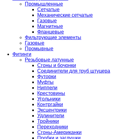
Промышленные
Сетчатые
Механические сетчатые
Газовые
Магнитные
Фланцевые
Фильтрующие элементы
Газовые
Промывные
Фитинги
Резьбовые латунные
Сгоны и бочонки
Соединители для труб штуцера
Футорки
Муфты
Ниппели
Крестовины
Угольники
Контргайки
Эксцентрики
Удлинители
Тройники
Переходники
Сгоны-Американки
Пробки и заглушки