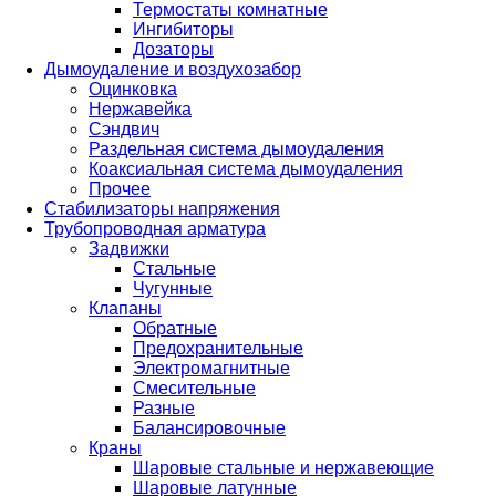
Термостаты комнатные
Ингибиторы
Дозаторы
Дымоудаление и воздухозабор
Оцинковка
Нержавейка
Сэндвич
Раздельная система дымоудаления
Коаксиальная система дымоудаления
Прочее
Стабилизаторы напряжения
Трубопроводная арматура
Задвижки
Стальные
Чугунные
Клапаны
Обратные
Предохранительные
Электромагнитные
Смесительные
Разные
Балансировочные
Краны
Шаровые стальные и нержавеющие
Шаровые латунные