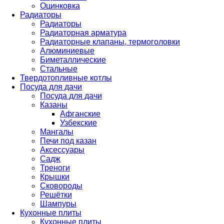
Оцинковка
Радиаторы
Радиаторы
Радиаторная арматура
Радиаторные клапаны, термоголовки
Алюминиевые
Биметаллические
Стальные
Твердотопливные котлы
Посуда для дачи
Посуда для дачи
Казаны
Афганские
Узбекские
Мангалы
Печи под казан
Аксессуары
Садж
Треноги
Крышки
Сковороды
Решётки
Шампуры
Кухонные плиты
Кухонные плиты