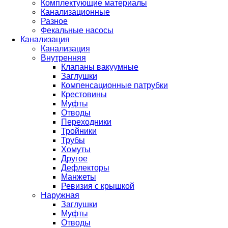
Комплектующие материалы
Канализационные
Разное
Фекальные насосы
Канализация
Канализация
Внутренняя
Клапаны вакуумные
Заглушки
Компенсационные патрубки
Крестовины
Муфты
Отводы
Переходники
Тройники
Трубы
Хомуты
Другое
Дефлекторы
Манжеты
Ревизия с крышкой
Наружная
Заглушки
Муфты
Отводы