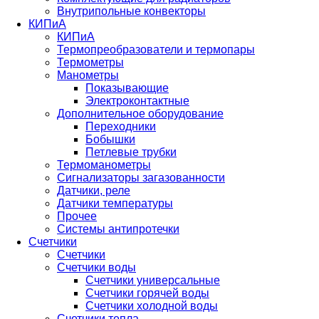
Внутрипольные конвекторы
КИПиА
КИПиА
Термопреобразователи и термопары
Термометры
Манометры
Показывающие
Электроконтактные
Дополнительное оборудование
Переходники
Бобышки
Петлевые трубки
Термоманометры
Сигнализаторы загазованности
Датчики, реле
Датчики температуры
Прочее
Системы антипротечки
Счетчики
Счетчики
Счетчики воды
Счетчики универсальные
Счетчики горячей воды
Счетчики холодной воды
Счетчики тепла