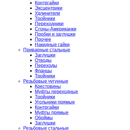
Контргайки
Эксцентрики
Удлинители
Тройники
Переходники
Сгоны-Американки
Пробки и заглушки
Прочее
Накидные гайки
Приварные стальные
Заглушки
Отводы
Переходы
Фланцы
Тройники
Резьбовые чугунные
Крестовины
Муфты переходные
Тройники
Угольники прямые
Контргайки
Муфты прямые
Обоймы
Заглушки
Резьбовые стальные