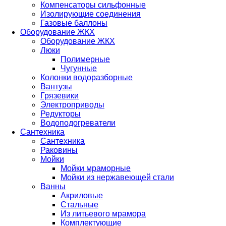
Компенсаторы сильфонные
Изолирующие соединения
Газовые баллоны
Оборудование ЖКХ
Оборудование ЖКХ
Люки
Полимерные
Чугунные
Колонки водоразборные
Вантузы
Грязевики
Электроприводы
Редукторы
Водоподогреватели
Сантехника
Сантехника
Раковины
Мойки
Мойки мраморные
Мойки из нержавеющей стали
Ванны
Акриловые
Стальные
Из литьевого мрамора
Комплектующие