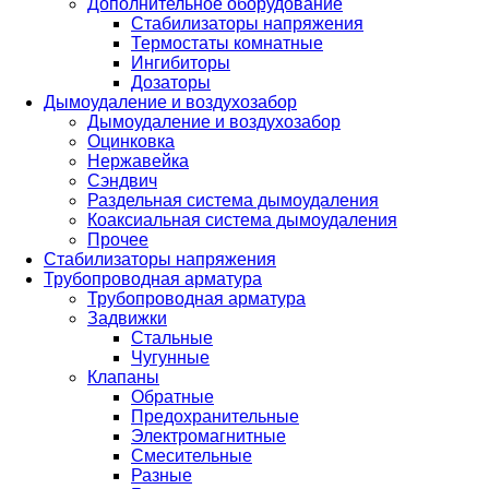
Дополнительное оборудование
Стабилизаторы напряжения
Термостаты комнатные
Ингибиторы
Дозаторы
Дымоудаление и воздухозабор
Дымоудаление и воздухозабор
Оцинковка
Нержавейка
Сэндвич
Раздельная система дымоудаления
Коаксиальная система дымоудаления
Прочее
Стабилизаторы напряжения
Трубопроводная арматура
Трубопроводная арматура
Задвижки
Стальные
Чугунные
Клапаны
Обратные
Предохранительные
Электромагнитные
Смесительные
Разные