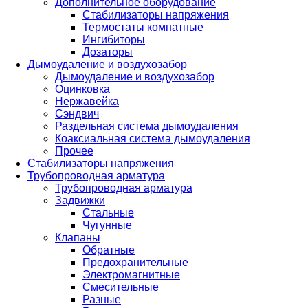
Дополнительное оборудование
Стабилизаторы напряжения
Термостаты комнатные
Ингибиторы
Дозаторы
Дымоудаление и воздухозабор
Дымоудаление и воздухозабор
Оцинковка
Нержавейка
Сэндвич
Раздельная система дымоудаления
Коаксиальная система дымоудаления
Прочее
Стабилизаторы напряжения
Трубопроводная арматура
Трубопроводная арматура
Задвижки
Стальные
Чугунные
Клапаны
Обратные
Предохранительные
Электромагнитные
Смесительные
Разные