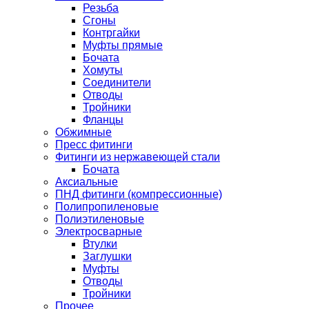
Резьба
Сгоны
Контргайки
Муфты прямые
Бочата
Хомуты
Соединители
Отводы
Тройники
Фланцы
Обжимные
Пресс фитинги
Фитинги из нержавеющей стали
Бочата
Аксиальные
ПНД фитинги (компрессионные)
Полипропиленовые
Полиэтиленовые
Электросварные
Втулки
Заглушки
Муфты
Отводы
Тройники
Прочее