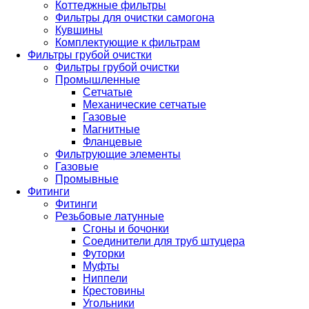
Коттеджные фильтры
Фильтры для очистки самогона
Кувшины
Комплектующие к фильтрам
Фильтры грубой очистки
Фильтры грубой очистки
Промышленные
Сетчатые
Механические сетчатые
Газовые
Магнитные
Фланцевые
Фильтрующие элементы
Газовые
Промывные
Фитинги
Фитинги
Резьбовые латунные
Сгоны и бочонки
Соединители для труб штуцера
Футорки
Муфты
Ниппели
Крестовины
Угольники