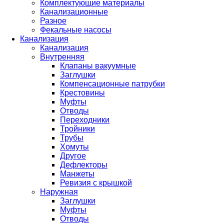
Комплектующие материалы
Канализационные
Разное
Фекальные насосы
Канализация
Канализация
Внутренняя
Клапаны вакуумные
Заглушки
Компенсационные патрубки
Крестовины
Муфты
Отводы
Переходники
Тройники
Трубы
Хомуты
Другое
Дефлекторы
Манжеты
Ревизия с крышкой
Наружная
Заглушки
Муфты
Отводы