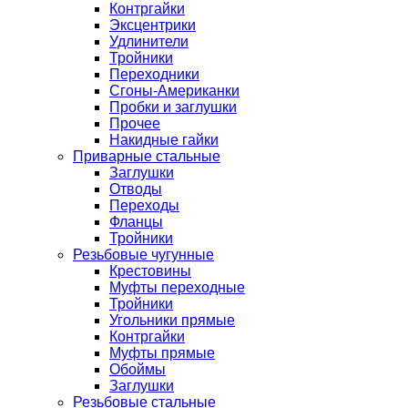
Контргайки
Эксцентрики
Удлинители
Тройники
Переходники
Сгоны-Американки
Пробки и заглушки
Прочее
Накидные гайки
Приварные стальные
Заглушки
Отводы
Переходы
Фланцы
Тройники
Резьбовые чугунные
Крестовины
Муфты переходные
Тройники
Угольники прямые
Контргайки
Муфты прямые
Обоймы
Заглушки
Резьбовые стальные