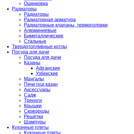
Оцинковка
Радиаторы
Радиаторы
Радиаторная арматура
Радиаторные клапаны, термоголовки
Алюминиевые
Биметаллические
Стальные
Твердотопливные котлы
Посуда для дачи
Посуда для дачи
Казаны
Афганские
Узбекские
Мангалы
Печи под казан
Аксессуары
Садж
Треноги
Крышки
Сковороды
Решётки
Шампуры
Кухонные плиты
Кухонные плиты