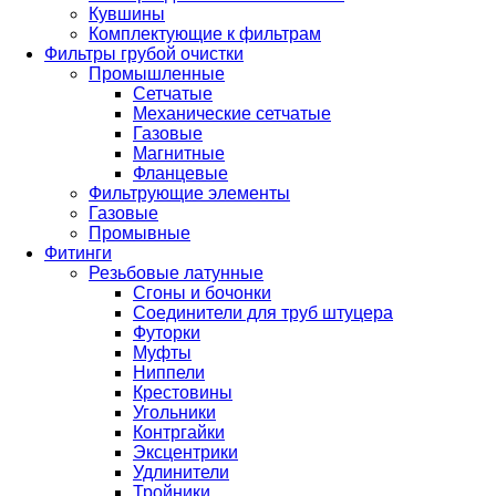
Кувшины
Комплектующие к фильтрам
Фильтры грубой очистки
Промышленные
Сетчатые
Механические сетчатые
Газовые
Магнитные
Фланцевые
Фильтрующие элементы
Газовые
Промывные
Фитинги
Резьбовые латунные
Сгоны и бочонки
Соединители для труб штуцера
Футорки
Муфты
Ниппели
Крестовины
Угольники
Контргайки
Эксцентрики
Удлинители
Тройники