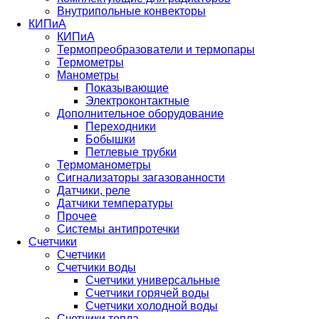
Внутрипольные конвекторы
КИПиА
КИПиА
Термопреобразователи и термопары
Термометры
Манометры
Показывающие
Электроконтактные
Дополнительное оборудование
Переходники
Бобышки
Петлевые трубки
Термоманометры
Сигнализаторы загазованности
Датчики, реле
Датчики температуры
Прочее
Системы антипротечки
Счетчики
Счетчики
Счетчики воды
Счетчики универсальные
Счетчики горячей воды
Счетчики холодной воды
Счетчики тепла