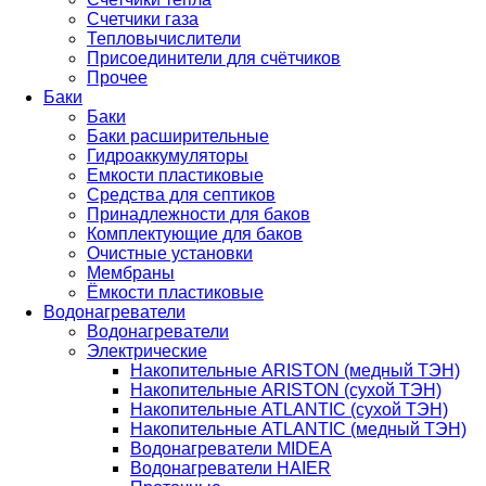
Счетчики газа
Тепловычислители
Присоединители для счётчиков
Прочее
Баки
Баки
Баки расширительные
Гидроаккумуляторы
Емкости пластиковые
Средства для септиков
Принадлежности для баков
Комплектующие для баков
Очистные установки
Мембраны
Ёмкости пластиковые
Водонагреватели
Водонагреватели
Электрические
Накопительные ARISTON (медный ТЭН)
Накопительные ARISTON (сухой ТЭН)
Накопительные ATLANTIC (сухой ТЭН)
Накопительные ATLANTIC (медный ТЭН)
Водонагреватели MIDEA
Водонагреватели HAIER