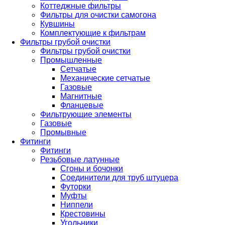
Коттеджные фильтры
Фильтры для очистки самогона
Кувшины
Комплектующие к фильтрам
Фильтры грубой очистки
Фильтры грубой очистки
Промышленные
Сетчатые
Механические сетчатые
Газовые
Магнитные
Фланцевые
Фильтрующие элементы
Газовые
Промывные
Фитинги
Фитинги
Резьбовые латунные
Сгоны и бочонки
Соединители для труб штуцера
Футорки
Муфты
Ниппели
Крестовины
Угольники