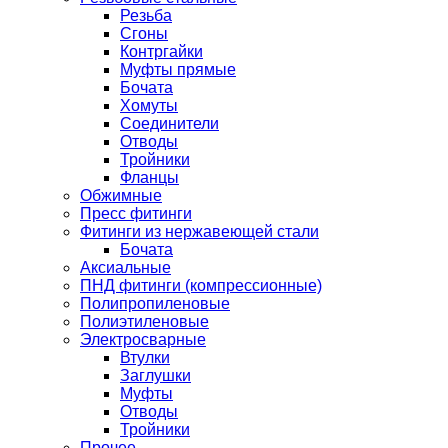
Резьба
Сгоны
Контргайки
Муфты прямые
Бочата
Хомуты
Соединители
Отводы
Тройники
Фланцы
Обжимные
Пресс фитинги
Фитинги из нержавеющей стали
Бочата
Аксиальные
ПНД фитинги (компрессионные)
Полипропиленовые
Полиэтиленовые
Электросварные
Втулки
Заглушки
Муфты
Отводы
Тройники
Прочее