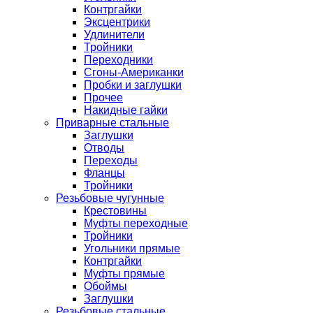
Контргайки
Эксцентрики
Удлинители
Тройники
Переходники
Сгоны-Американки
Пробки и заглушки
Прочее
Накидные гайки
Приварные стальные
Заглушки
Отводы
Переходы
Фланцы
Тройники
Резьбовые чугунные
Крестовины
Муфты переходные
Тройники
Угольники прямые
Контргайки
Муфты прямые
Обоймы
Заглушки
Резьбовые стальные