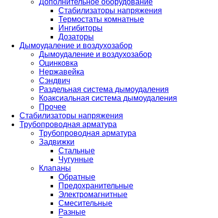
Дополнительное оборудование
Стабилизаторы напряжения
Термостаты комнатные
Ингибиторы
Дозаторы
Дымоудаление и воздухозабор
Дымоудаление и воздухозабор
Оцинковка
Нержавейка
Сэндвич
Раздельная система дымоудаления
Коаксиальная система дымоудаления
Прочее
Стабилизаторы напряжения
Трубопроводная арматура
Трубопроводная арматура
Задвижки
Стальные
Чугунные
Клапаны
Обратные
Предохранительные
Электромагнитные
Смесительные
Разные