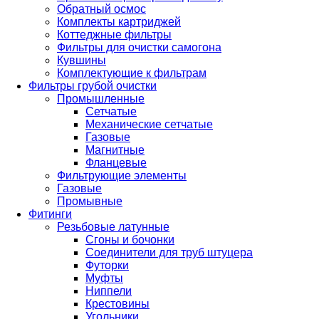
Обратный осмос
Комплекты картриджей
Коттеджные фильтры
Фильтры для очистки самогона
Кувшины
Комплектующие к фильтрам
Фильтры грубой очистки
Промышленные
Сетчатые
Механические сетчатые
Газовые
Магнитные
Фланцевые
Фильтрующие элементы
Газовые
Промывные
Фитинги
Резьбовые латунные
Сгоны и бочонки
Соединители для труб штуцера
Футорки
Муфты
Ниппели
Крестовины
Угольники