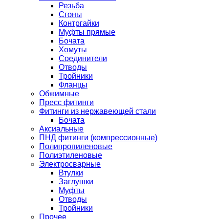
Резьба
Сгоны
Контргайки
Муфты прямые
Бочата
Хомуты
Соединители
Отводы
Тройники
Фланцы
Обжимные
Пресс фитинги
Фитинги из нержавеющей стали
Бочата
Аксиальные
ПНД фитинги (компрессионные)
Полипропиленовые
Полиэтиленовые
Электросварные
Втулки
Заглушки
Муфты
Отводы
Тройники
Прочее