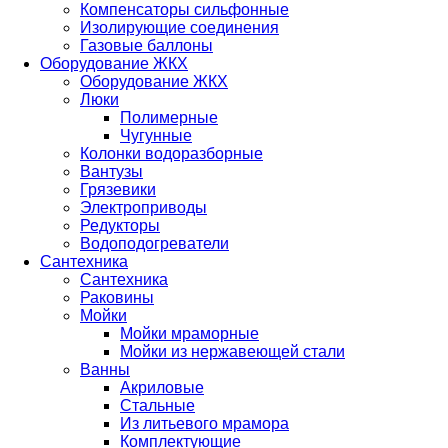
Компенсаторы сильфонные
Изолирующие соединения
Газовые баллоны
Оборудование ЖКХ
Оборудование ЖКХ
Люки
Полимерные
Чугунные
Колонки водоразборные
Вантузы
Грязевики
Электроприводы
Редукторы
Водоподогреватели
Сантехника
Сантехника
Раковины
Мойки
Мойки мраморные
Мойки из нержавеющей стали
Ванны
Акриловые
Стальные
Из литьевого мрамора
Комплектующие