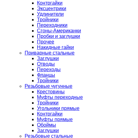
Контргайки
Эксцентрики
Удлинители
Тройники
Переходники
Сгоны-Американки
Пробки и заглушки
Прочее
Накидные гайки
Приварные стальные
Заглушки
Отводы
Переходы
Фланцы
Тройники
Резьбовые чугунные
Крестовины
Муфты переходные
Тройники
Угольники прямые
Контргайки
Муфты прямые
Обоймы
Заглушки
Резьбовые стальные