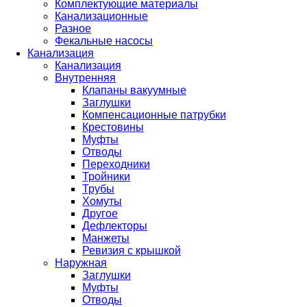
Комплектующие материалы
Канализационные
Разное
Фекальные насосы
Канализация
Канализация
Внутренняя
Клапаны вакуумные
Заглушки
Компенсационные патрубки
Крестовины
Муфты
Отводы
Переходники
Тройники
Трубы
Хомуты
Другое
Дефлекторы
Манжеты
Ревизия с крышкой
Наружная
Заглушки
Муфты
Отводы