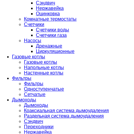
Сэндвич
Нержавейка
Оцинковка
Комнатные термостаты
Счетчики
Счетчики воды
Счетчики газа
Насосы
Дренажные
Циркуляционные
Газовые котлы
Газовые котлы
Напольные котлы
Настенные котлы
Фильтры
Фильтры
Одноступенчатые
Сетчатые
Дымоходы
Дымоходы
Коаксиальная система дымоудаления
Раздельная система дымоудаления
Сэндвич
Переходники
Нержавейка