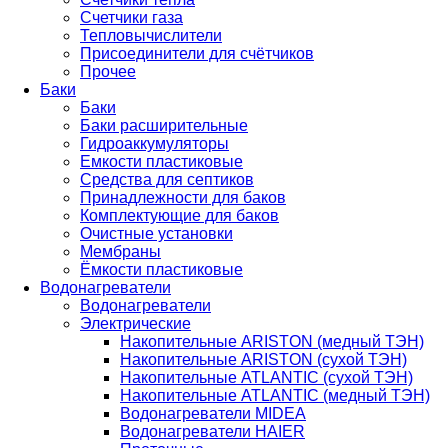
Счетчики газа
Тепловычислители
Присоединители для счётчиков
Прочее
Баки
Баки
Баки расширительные
Гидроаккумуляторы
Емкости пластиковые
Средства для септиков
Принадлежности для баков
Комплектующие для баков
Очистные установки
Мембраны
Ёмкости пластиковые
Водонагреватели
Водонагреватели
Электрические
Накопительные ARISTON (медный ТЭН)
Накопительные ARISTON (сухой ТЭН)
Накопительные ATLANTIC (сухой ТЭН)
Накопительные ATLANTIC (медный ТЭН)
Водонагреватели MIDEA
Водонагреватели HAIER