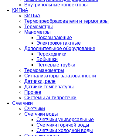
Внутрипольные конвекторы
КИПиА
КИПиА
Термопреобразователи и термопары
Термометры
Манометры
Показывающие
Электроконтактные
Дополнительное оборудование
Переходники
Бобышки
Петлевые трубки
Термоманометры
Сигнализаторы загазованности
Датчики, реле
Датчики температуры
Прочее
Системы антипротечки
Счетчики
Счетчики
Счетчики воды
Счетчики универсальные
Счетчики горячей воды
Счетчики холодной воды
Счетчики тепла