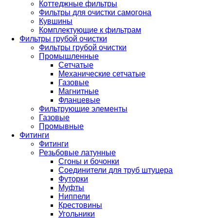
Коттеджные фильтры
Фильтры для очистки самогона
Кувшины
Комплектующие к фильтрам
Фильтры грубой очистки
Фильтры грубой очистки
Промышленные
Сетчатые
Механические сетчатые
Газовые
Магнитные
Фланцевые
Фильтрующие элементы
Газовые
Промывные
Фитинги
Фитинги
Резьбовые латунные
Сгоны и бочонки
Соединители для труб штуцера
Футорки
Муфты
Ниппели
Крестовины
Угольники