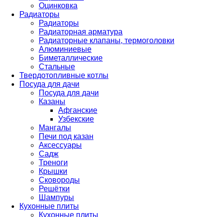
Оцинковка
Радиаторы
Радиаторы
Радиаторная арматура
Радиаторные клапаны, термоголовки
Алюминиевые
Биметаллические
Стальные
Твердотопливные котлы
Посуда для дачи
Посуда для дачи
Казаны
Афганские
Узбекские
Мангалы
Печи под казан
Аксессуары
Садж
Треноги
Крышки
Сковороды
Решётки
Шампуры
Кухонные плиты
Кухонные плиты