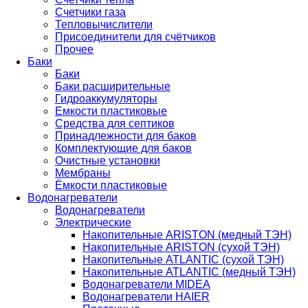
Счетчики газа
Тепловычислители
Присоединители для счётчиков
Прочее
Баки
Баки
Баки расширительные
Гидроаккумуляторы
Емкости пластиковые
Средства для септиков
Принадлежности для баков
Комплектующие для баков
Очистные установки
Мембраны
Ёмкости пластиковые
Водонагреватели
Водонагреватели
Электрические
Накопительные ARISTON (медный ТЭН)
Накопительные ARISTON (сухой ТЭН)
Накопительные ATLANTIC (сухой ТЭН)
Накопительные ATLANTIC (медный ТЭН)
Водонагреватели MIDEA
Водонагреватели HAIER