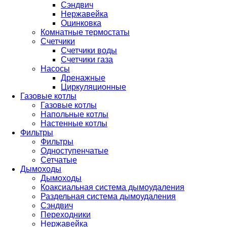
Сэндвич
Нержавейка
Оцинковка
Комнатные термостаты
Счетчики
Счетчики воды
Счетчики газа
Насосы
Дренажные
Циркуляционные
Газовые котлы
Газовые котлы
Напольные котлы
Настенные котлы
Фильтры
Фильтры
Одноступенчатые
Сетчатые
Дымоходы
Дымоходы
Коаксиальная система дымоудаления
Раздельная система дымоудаления
Сэндвич
Переходники
Нержавейка