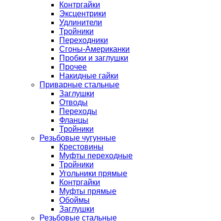
Контргайки
Эксцентрики
Удлинители
Тройники
Переходники
Сгоны-Американки
Пробки и заглушки
Прочее
Накидные гайки
Приварные стальные
Заглушки
Отводы
Переходы
Фланцы
Тройники
Резьбовые чугунные
Крестовины
Муфты переходные
Тройники
Угольники прямые
Контргайки
Муфты прямые
Обоймы
Заглушки
Резьбовые стальные