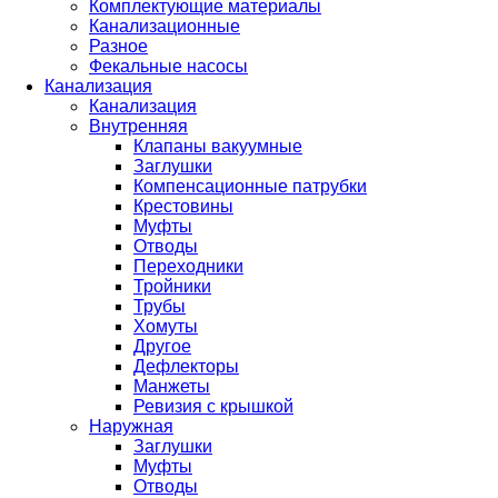
Комплектующие материалы
Канализационные
Разное
Фекальные насосы
Канализация
Канализация
Внутренняя
Клапаны вакуумные
Заглушки
Компенсационные патрубки
Крестовины
Муфты
Отводы
Переходники
Тройники
Трубы
Хомуты
Другое
Дефлекторы
Манжеты
Ревизия с крышкой
Наружная
Заглушки
Муфты
Отводы