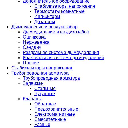
Дополнительное оборудование
Стабилизаторы напряжения
Термостаты комнатные
Ингибиторы
Дозаторы
Дымоудаление и воздухозабор
Дымоудаление и воздухозабор
Оцинковка
Нержавейка
Сэндвич
Раздельная система дымоудаления
Коаксиальная система дымоудаления
Прочее
Стабилизаторы напряжения
Трубопроводная арматура
Трубопроводная арматура
Задвижки
Стальные
Чугунные
Клапаны
Обратные
Предохранительные
Электромагнитные
Смесительные
Разные