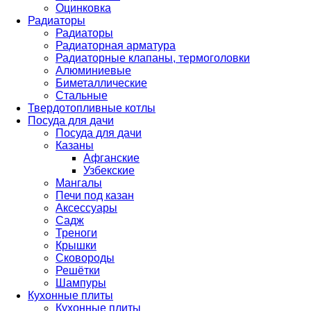
Оцинковка
Радиаторы
Радиаторы
Радиаторная арматура
Радиаторные клапаны, термоголовки
Алюминиевые
Биметаллические
Стальные
Твердотопливные котлы
Посуда для дачи
Посуда для дачи
Казаны
Афганские
Узбекские
Мангалы
Печи под казан
Аксессуары
Садж
Треноги
Крышки
Сковороды
Решётки
Шампуры
Кухонные плиты
Кухонные плиты