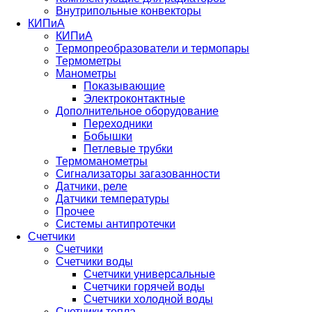
Внутрипольные конвекторы
КИПиА
КИПиА
Термопреобразователи и термопары
Термометры
Манометры
Показывающие
Электроконтактные
Дополнительное оборудование
Переходники
Бобышки
Петлевые трубки
Термоманометры
Сигнализаторы загазованности
Датчики, реле
Датчики температуры
Прочее
Системы антипротечки
Счетчики
Счетчики
Счетчики воды
Счетчики универсальные
Счетчики горячей воды
Счетчики холодной воды
Счетчики тепла