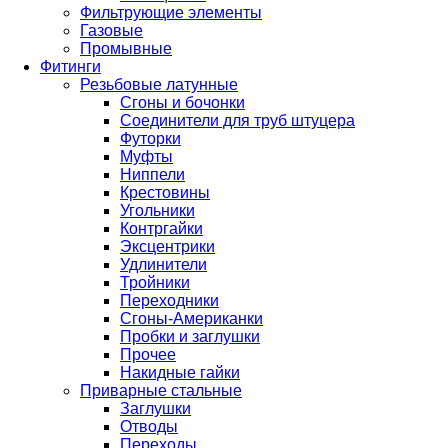
Фильтрующие элементы
Газовые
Промывные
Фитинги
Резьбовые латунные
Сгоны и бочонки
Соединители для труб штуцера
Футорки
Муфты
Ниппели
Крестовины
Угольники
Контргайки
Эксцентрики
Удлинители
Тройники
Переходники
Сгоны-Американки
Пробки и заглушки
Прочее
Накидные гайки
Приварные стальные
Заглушки
Отводы
Переходы