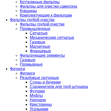
Коттеджные фильтры
Фильтры для очистки самогона
Кувшины
Комплектующие к фильтрам
Фильтры грубой очистки
Фильтры грубой очистки
Промышленные
Сетчатые
Механические сетчатые
Газовые
Магнитные
Фланцевые
Фильтрующие элементы
Газовые
Промывные
Фитинги
Фитинги
Резьбовые латунные
Сгоны и бочонки
Соединители для труб штуцера
Футорки
Муфты
Ниппели
Крестовины
Угольники