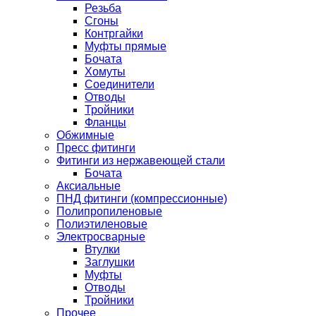
Резьба
Сгоны
Контргайки
Муфты прямые
Бочата
Хомуты
Соединители
Отводы
Тройники
Фланцы
Обжимные
Пресс фитинги
Фитинги из нержавеющей стали
Бочата
Аксиальные
ПНД фитинги (компрессионные)
Полипропиленовые
Полиэтиленовые
Электросварные
Втулки
Заглушки
Муфты
Отводы
Тройники
Прочее