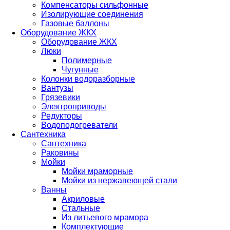
Компенсаторы сильфонные
Изолирующие соединения
Газовые баллоны
Оборудование ЖКХ
Оборудование ЖКХ
Люки
Полимерные
Чугунные
Колонки водоразборные
Вантузы
Грязевики
Электроприводы
Редукторы
Водоподогреватели
Сантехника
Сантехника
Раковины
Мойки
Мойки мраморные
Мойки из нержавеющей стали
Ванны
Акриловые
Стальные
Из литьевого мрамора
Комплектующие