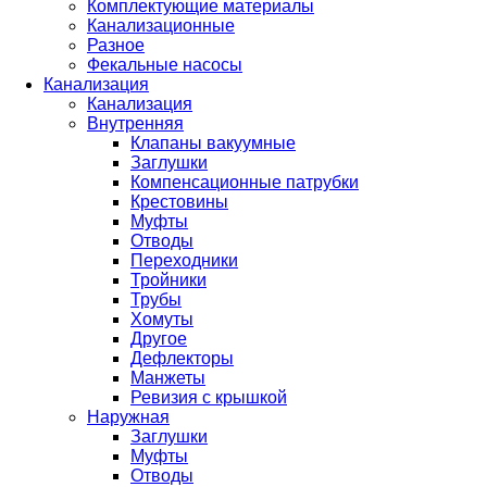
Комплектующие материалы
Канализационные
Разное
Фекальные насосы
Канализация
Канализация
Внутренняя
Клапаны вакуумные
Заглушки
Компенсационные патрубки
Крестовины
Муфты
Отводы
Переходники
Тройники
Трубы
Хомуты
Другое
Дефлекторы
Манжеты
Ревизия с крышкой
Наружная
Заглушки
Муфты
Отводы