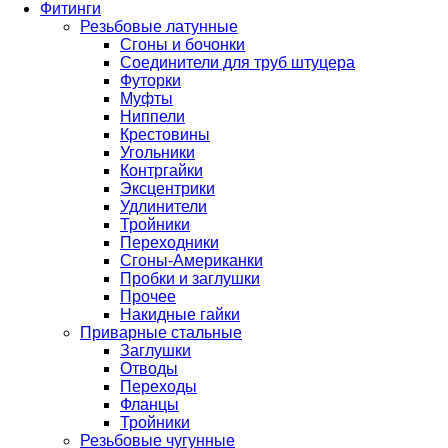
Фитинги
Резьбовые латунные
Сгоны и бочонки
Соединители для труб штуцера
Футорки
Муфты
Ниппели
Крестовины
Угольники
Контргайки
Эксцентрики
Удлинители
Тройники
Переходники
Сгоны-Американки
Пробки и заглушки
Прочее
Накидные гайки
Приварные стальные
Заглушки
Отводы
Переходы
Фланцы
Тройники
Резьбовые чугунные