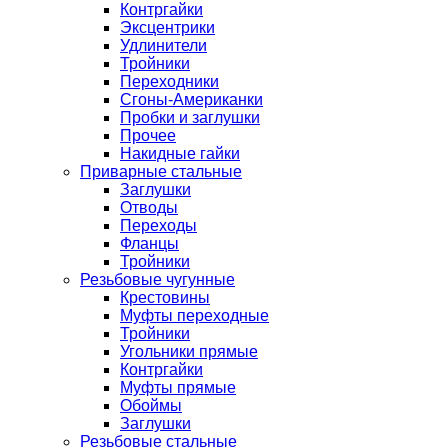
Контргайки
Эксцентрики
Удлинители
Тройники
Переходники
Сгоны-Американки
Пробки и заглушки
Прочее
Накидные гайки
Приварные стальные
Заглушки
Отводы
Переходы
Фланцы
Тройники
Резьбовые чугунные
Крестовины
Муфты переходные
Тройники
Угольники прямые
Контргайки
Муфты прямые
Обоймы
Заглушки
Резьбовые стальные