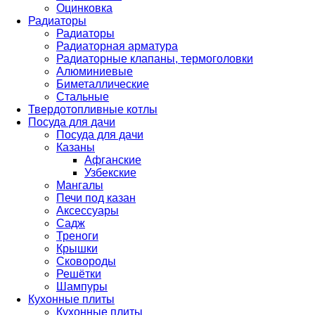
Оцинковка
Радиаторы
Радиаторы
Радиаторная арматура
Радиаторные клапаны, термоголовки
Алюминиевые
Биметаллические
Стальные
Твердотопливные котлы
Посуда для дачи
Посуда для дачи
Казаны
Афганские
Узбекские
Мангалы
Печи под казан
Аксессуары
Садж
Треноги
Крышки
Сковороды
Решётки
Шампуры
Кухонные плиты
Кухонные плиты