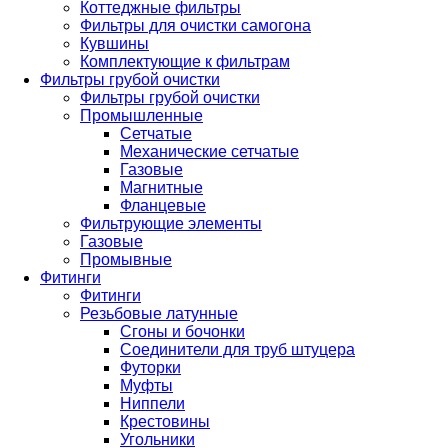
Коттеджные фильтры
Фильтры для очистки самогона
Кувшины
Комплектующие к фильтрам
Фильтры грубой очистки
Фильтры грубой очистки
Промышленные
Сетчатые
Механические сетчатые
Газовые
Магнитные
Фланцевые
Фильтрующие элементы
Газовые
Промывные
Фитинги
Фитинги
Резьбовые латунные
Сгоны и бочонки
Соединители для труб штуцера
Футорки
Муфты
Ниппели
Крестовины
Угольники