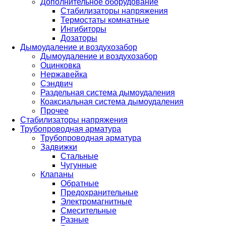
Дополнительное оборудование
Стабилизаторы напряжения
Термостаты комнатные
Ингибиторы
Дозаторы
Дымоудаление и воздухозабор
Дымоудаление и воздухозабор
Оцинковка
Нержавейка
Сэндвич
Раздельная система дымоудаления
Коаксиальная система дымоудаления
Прочее
Стабилизаторы напряжения
Трубопроводная арматура
Трубопроводная арматура
Задвижки
Стальные
Чугунные
Клапаны
Обратные
Предохранительные
Электромагнитные
Смесительные
Разные