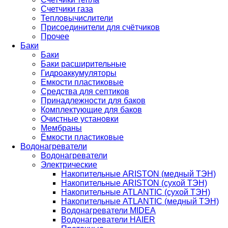
Счетчики газа
Тепловычислители
Присоединители для счётчиков
Прочее
Баки
Баки
Баки расширительные
Гидроаккумуляторы
Емкости пластиковые
Средства для септиков
Принадлежности для баков
Комплектующие для баков
Очистные установки
Мембраны
Ёмкости пластиковые
Водонагреватели
Водонагреватели
Электрические
Накопительные ARISTON (медный ТЭН)
Накопительные ARISTON (сухой ТЭН)
Накопительные ATLANTIC (сухой ТЭН)
Накопительные ATLANTIC (медный ТЭН)
Водонагреватели MIDEA
Водонагреватели HAIER