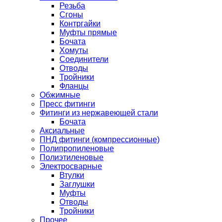
Резьба
Сгоны
Контргайки
Муфты прямые
Бочата
Хомуты
Соединители
Отводы
Тройники
Фланцы
Обжимные
Пресс фитинги
Фитинги из нержавеющей стали
Бочата
Аксиальные
ПНД фитинги (компрессионные)
Полипропиленовые
Полиэтиленовые
Электросварные
Втулки
Заглушки
Муфты
Отводы
Тройники
Прочее