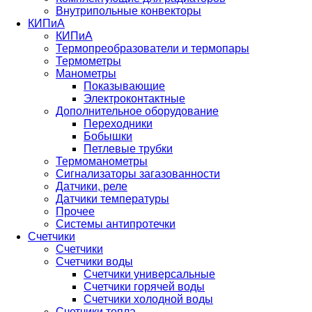
Внутрипольные конвекторы
КИПиА
КИПиА
Термопреобразователи и термопары
Термометры
Манометры
Показывающие
Электроконтактные
Дополнительное оборудование
Переходники
Бобышки
Петлевые трубки
Термоманометры
Сигнализаторы загазованности
Датчики, реле
Датчики температуры
Прочее
Системы антипротечки
Счетчики
Счетчики
Счетчики воды
Счетчики универсальные
Счетчики горячей воды
Счетчики холодной воды
Счетчики тепла