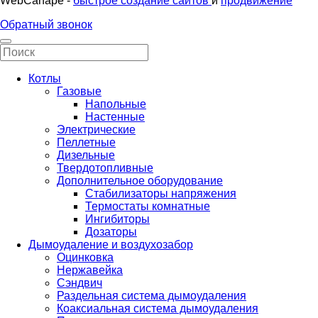
WebCanape -
быстрое создание сайтов
и
продвижение
Обратный звонок
Котлы
Газовые
Напольные
Настенные
Электрические
Пеллетные
Дизельные
Твердотопливные
Дополнительное оборудование
Стабилизаторы напряжения
Термостаты комнатные
Ингибиторы
Дозаторы
Дымоудаление и воздухозабор
Оцинковка
Нержавейка
Сэндвич
Раздельная система дымоудаления
Коаксиальная система дымоудаления