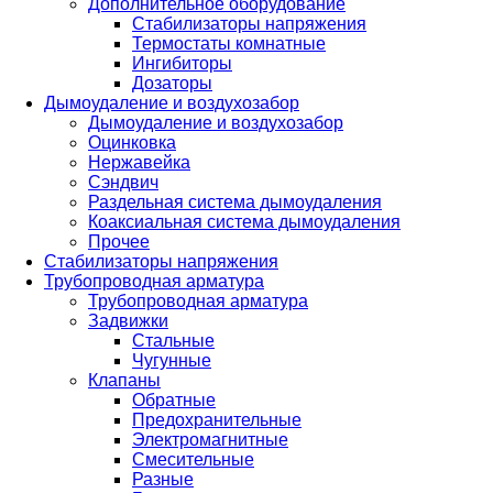
Дополнительное оборудование
Стабилизаторы напряжения
Термостаты комнатные
Ингибиторы
Дозаторы
Дымоудаление и воздухозабор
Дымоудаление и воздухозабор
Оцинковка
Нержавейка
Сэндвич
Раздельная система дымоудаления
Коаксиальная система дымоудаления
Прочее
Стабилизаторы напряжения
Трубопроводная арматура
Трубопроводная арматура
Задвижки
Стальные
Чугунные
Клапаны
Обратные
Предохранительные
Электромагнитные
Смесительные
Разные