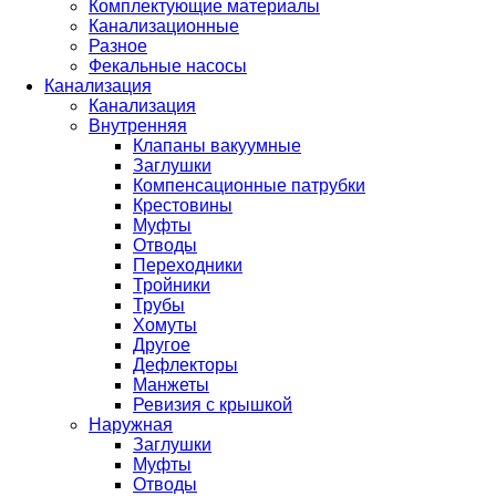
Комплектующие материалы
Канализационные
Разное
Фекальные насосы
Канализация
Канализация
Внутренняя
Клапаны вакуумные
Заглушки
Компенсационные патрубки
Крестовины
Муфты
Отводы
Переходники
Тройники
Трубы
Хомуты
Другое
Дефлекторы
Манжеты
Ревизия с крышкой
Наружная
Заглушки
Муфты
Отводы