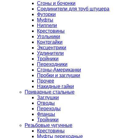
Сгоны и бочонки
Соединители для труб штуцера
Футорки
Муфты
Ниппели
Крестовины
Угольники
Контргайки
Эксцентрики
Удлинители
Тройники
Переходники
Сгоны-Американки
Пробки и заглушки
Прочее
Накидные гайки
Приварные стальные
Заглушки
Отводы
Переходы
Фланцы
Тройники
Резьбовые чугунные
Крестовины
Муфты переходные