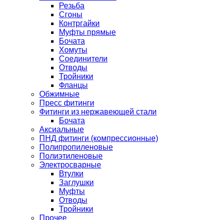
Резьба
Сгоны
Контргайки
Муфты прямые
Бочата
Хомуты
Соединители
Отводы
Тройники
Фланцы
Обжимные
Пресс фитинги
Фитинги из нержавеющей стали
Бочата
Аксиальные
ПНД фитинги (компрессионные)
Полипропиленовые
Полиэтиленовые
Электросварные
Втулки
Заглушки
Муфты
Отводы
Тройники
Прочее