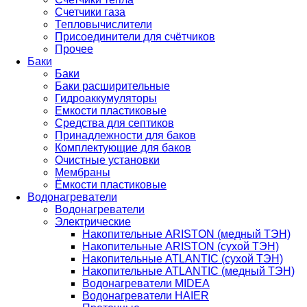
Счетчики газа
Тепловычислители
Присоединители для счётчиков
Прочее
Баки
Баки
Баки расширительные
Гидроаккумуляторы
Емкости пластиковые
Средства для септиков
Принадлежности для баков
Комплектующие для баков
Очистные установки
Мембраны
Ёмкости пластиковые
Водонагреватели
Водонагреватели
Электрические
Накопительные ARISTON (медный ТЭН)
Накопительные ARISTON (сухой ТЭН)
Накопительные ATLANTIC (сухой ТЭН)
Накопительные ATLANTIC (медный ТЭН)
Водонагреватели MIDEA
Водонагреватели HAIER