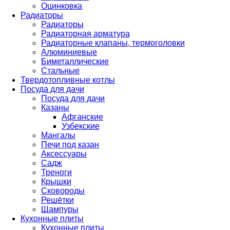
Оцинковка
Радиаторы
Радиаторы
Радиаторная арматура
Радиаторные клапаны, термоголовки
Алюминиевые
Биметаллические
Стальные
Твердотопливные котлы
Посуда для дачи
Посуда для дачи
Казаны
Афганские
Узбекские
Мангалы
Печи под казан
Аксессуары
Садж
Треноги
Крышки
Сковороды
Решётки
Шампуры
Кухонные плиты
Кухонные плиты