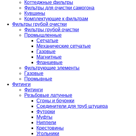
Коттеджные фильтры
Фильтры для очистки самогона
Кувшины
Комплектующие к фильтрам
Фильтры грубой очистки
Фильтры грубой очистки
Промышленные
Сетчатые
Механические сетчатые
Газовые
Магнитные
Фланцевые
Фильтрующие элементы
Газовые
Промывные
Фитинги
Фитинги
Резьбовые латунные
Сгоны и бочонки
Соединители для труб штуцера
Футорки
Муфты
Ниппели
Крестовины
Угольники