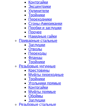
Контргайки
Эксцентрики
Удлинители
Тройники
Переходники
Сгоны-Американки
Пробки и заглушки
Прочее
Накидные гайки
Приварные стальные
Заглушки
Отводы
Переходы
Фланцы
Тройники
Резьбовые чугунные
Крестовины
Муфты переходные
Тройники
Угольники прямые
Контргайки
Муфты прямые
Обоймы
Заглушки
Резьбовые стальные