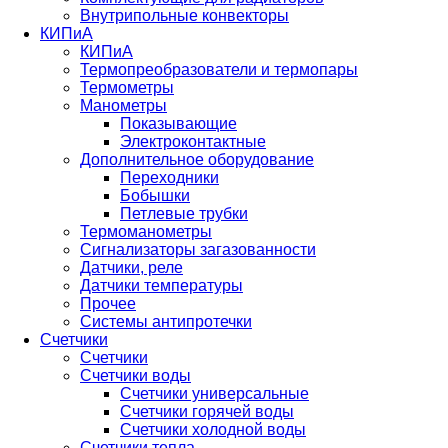
Внутрипольные конвекторы
КИПиА
КИПиА
Термопреобразователи и термопары
Термометры
Манометры
Показывающие
Электроконтактные
Дополнительное оборудование
Переходники
Бобышки
Петлевые трубки
Термоманометры
Сигнализаторы загазованности
Датчики, реле
Датчики температуры
Прочее
Системы антипротечки
Счетчики
Счетчики
Счетчики воды
Счетчики универсальные
Счетчики горячей воды
Счетчики холодной воды
Счетчики тепла