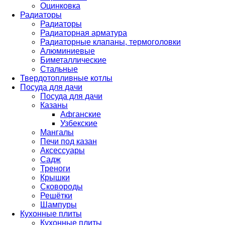
Оцинковка
Радиаторы
Радиаторы
Радиаторная арматура
Радиаторные клапаны, термоголовки
Алюминиевые
Биметаллические
Стальные
Твердотопливные котлы
Посуда для дачи
Посуда для дачи
Казаны
Афганские
Узбекские
Мангалы
Печи под казан
Аксессуары
Садж
Треноги
Крышки
Сковороды
Решётки
Шампуры
Кухонные плиты
Кухонные плиты