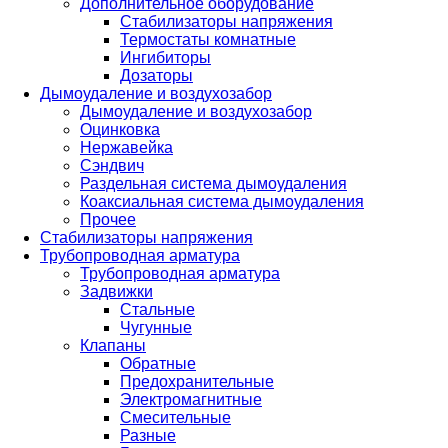
Дополнительное оборудование
Стабилизаторы напряжения
Термостаты комнатные
Ингибиторы
Дозаторы
Дымоудаление и воздухозабор
Дымоудаление и воздухозабор
Оцинковка
Нержавейка
Сэндвич
Раздельная система дымоудаления
Коаксиальная система дымоудаления
Прочее
Стабилизаторы напряжения
Трубопроводная арматура
Трубопроводная арматура
Задвижки
Стальные
Чугунные
Клапаны
Обратные
Предохранительные
Электромагнитные
Смесительные
Разные