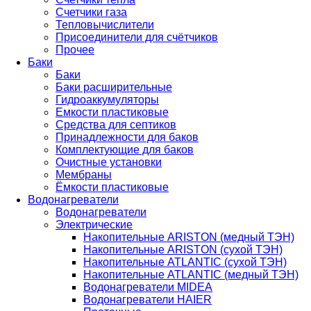
Счетчики газа
Тепловычислители
Присоединители для счётчиков
Прочее
Баки
Баки
Баки расширительные
Гидроаккумуляторы
Емкости пластиковые
Средства для септиков
Принадлежности для баков
Комплектующие для баков
Очистные установки
Мембраны
Ёмкости пластиковые
Водонагреватели
Водонагреватели
Электрические
Накопительные ARISTON (медный ТЭН)
Накопительные ARISTON (сухой ТЭН)
Накопительные ATLANTIC (сухой ТЭН)
Накопительные ATLANTIC (медный ТЭН)
Водонагреватели MIDEA
Водонагреватели HAIER