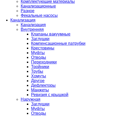
Комплектующие материалы
Канализационные
Разное
Фекальные насосы
Канализация
Канализация
Внутренняя
Клапаны вакуумные
Заглушки
Компенсационные патрубки
Крестовины
Муфты
Отводы
Переходники
Тройники
Трубы
Хомуты
Другое
Дефлекторы
Манжеты
Ревизия с крышкой
Наружная
Заглушки
Муфты
Отводы