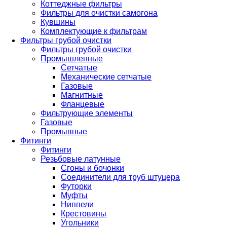
Коттеджные фильтры
Фильтры для очистки самогона
Кувшины
Комплектующие к фильтрам
Фильтры грубой очистки
Фильтры грубой очистки
Промышленные
Сетчатые
Механические сетчатые
Газовые
Магнитные
Фланцевые
Фильтрующие элементы
Газовые
Промывные
Фитинги
Фитинги
Резьбовые латунные
Сгоны и бочонки
Соединители для труб штуцера
Футорки
Муфты
Ниппели
Крестовины
Угольники