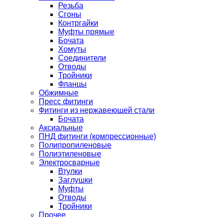
Резьба
Сгоны
Контргайки
Муфты прямые
Бочата
Хомуты
Соединители
Отводы
Тройники
Фланцы
Обжимные
Пресс фитинги
Фитинги из нержавеющей стали
Бочата
Аксиальные
ПНД фитинги (компрессионные)
Полипропиленовые
Полиэтиленовые
Электросварные
Втулки
Заглушки
Муфты
Отводы
Тройники
Прочее