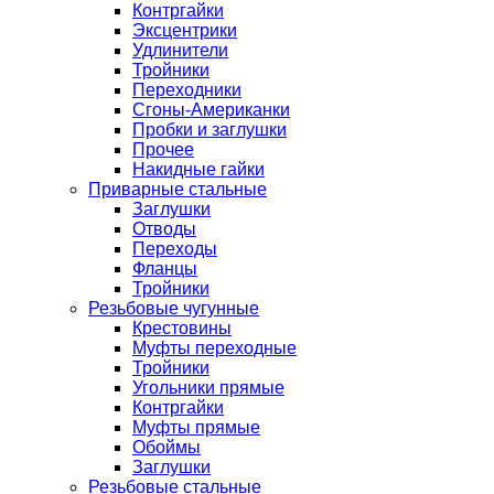
Контргайки
Эксцентрики
Удлинители
Тройники
Переходники
Сгоны-Американки
Пробки и заглушки
Прочее
Накидные гайки
Приварные стальные
Заглушки
Отводы
Переходы
Фланцы
Тройники
Резьбовые чугунные
Крестовины
Муфты переходные
Тройники
Угольники прямые
Контргайки
Муфты прямые
Обоймы
Заглушки
Резьбовые стальные