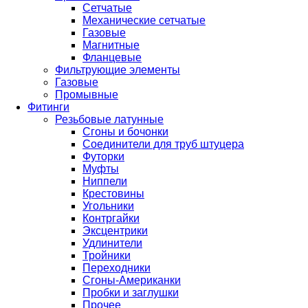
Сетчатые
Механические сетчатые
Газовые
Магнитные
Фланцевые
Фильтрующие элементы
Газовые
Промывные
Фитинги
Резьбовые латунные
Сгоны и бочонки
Соединители для труб штуцера
Футорки
Муфты
Ниппели
Крестовины
Угольники
Контргайки
Эксцентрики
Удлинители
Тройники
Переходники
Сгоны-Американки
Пробки и заглушки
Прочее