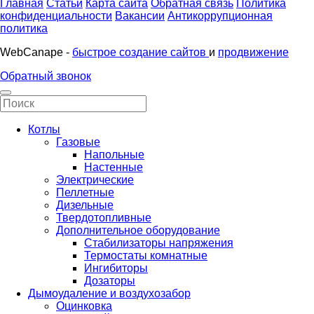
Главная
Статьи
Карта сайта
Обратная связь
Политика
конфиденциальности
Вакансии
Антикоррупционная
политика
WebCanape -
быстрое создание сайтов
и
продвижение
Обратный звонок
Котлы
Газовые
Напольные
Настенные
Электрические
Пеллетные
Дизельные
Твердотопливные
Дополнительное оборудование
Стабилизаторы напряжения
Термостаты комнатные
Ингибиторы
Дозаторы
Дымоудаление и воздухозабор
Оцинковка