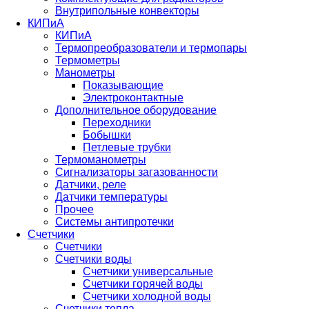
Внутрипольные конвекторы
КИПиА
КИПиА
Термопреобразователи и термопары
Термометры
Манометры
Показывающие
Электроконтактные
Дополнительное оборудование
Переходники
Бобышки
Петлевые трубки
Термоманометры
Сигнализаторы загазованности
Датчики, реле
Датчики температуры
Прочее
Системы антипротечки
Счетчики
Счетчики
Счетчики воды
Счетчики универсальные
Счетчики горячей воды
Счетчики холодной воды
Счетчики тепла