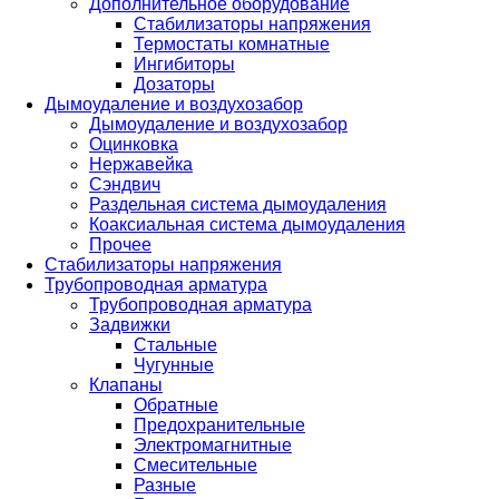
Дополнительное оборудование
Стабилизаторы напряжения
Термостаты комнатные
Ингибиторы
Дозаторы
Дымоудаление и воздухозабор
Дымоудаление и воздухозабор
Оцинковка
Нержавейка
Сэндвич
Раздельная система дымоудаления
Коаксиальная система дымоудаления
Прочее
Стабилизаторы напряжения
Трубопроводная арматура
Трубопроводная арматура
Задвижки
Стальные
Чугунные
Клапаны
Обратные
Предохранительные
Электромагнитные
Смесительные
Разные