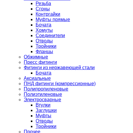
Резьба
Сгоны
Контргайки
Муфты прямые
Бочата
Хомуты
Соединители
Отводы
Тройники
Фланцы
Обжимные
Пресс фитинги
Фитинги из нержавеющей стали
Бочата
Аксиальные
ПНД фитинги (компрессионные)
Полипропиленовые
Полиэтиленовые
Электросварные
Втулки
Заглушки
Муфты
Отводы
Тройники
Прочее