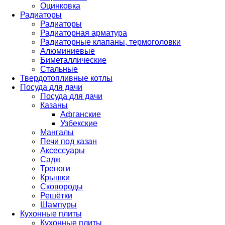
Оцинковка
Радиаторы
Радиаторы
Радиаторная арматура
Радиаторные клапаны, термоголовки
Алюминиевые
Биметаллические
Стальные
Твердотопливные котлы
Посуда для дачи
Посуда для дачи
Казаны
Афганские
Узбекские
Мангалы
Печи под казан
Аксессуары
Садж
Треноги
Крышки
Сковороды
Решётки
Шампуры
Кухонные плиты
Кухонные плиты