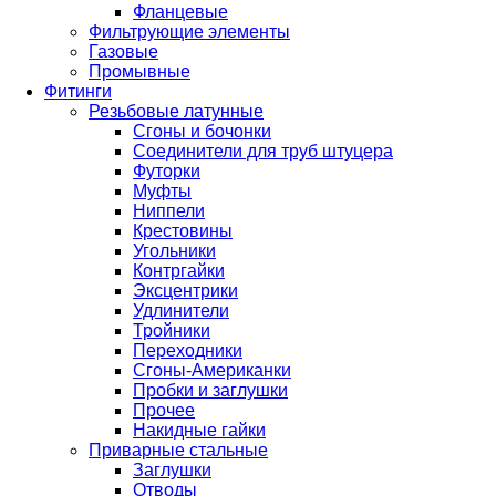
Фланцевые
Фильтрующие элементы
Газовые
Промывные
Фитинги
Резьбовые латунные
Сгоны и бочонки
Соединители для труб штуцера
Футорки
Муфты
Ниппели
Крестовины
Угольники
Контргайки
Эксцентрики
Удлинители
Тройники
Переходники
Сгоны-Американки
Пробки и заглушки
Прочее
Накидные гайки
Приварные стальные
Заглушки
Отводы