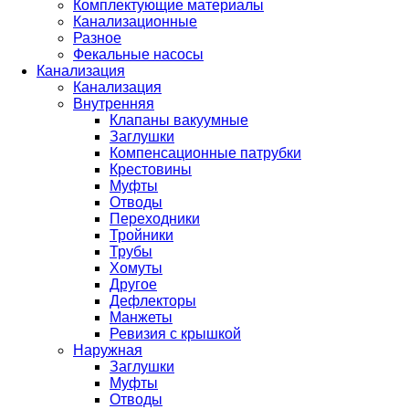
Комплектующие материалы
Канализационные
Разное
Фекальные насосы
Канализация
Канализация
Внутренняя
Клапаны вакуумные
Заглушки
Компенсационные патрубки
Крестовины
Муфты
Отводы
Переходники
Тройники
Трубы
Хомуты
Другое
Дефлекторы
Манжеты
Ревизия с крышкой
Наружная
Заглушки
Муфты
Отводы