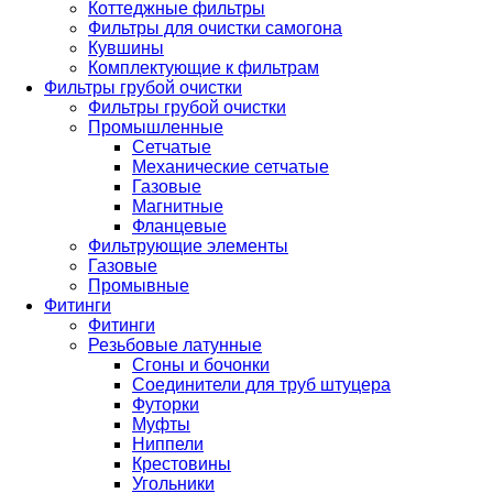
Коттеджные фильтры
Фильтры для очистки самогона
Кувшины
Комплектующие к фильтрам
Фильтры грубой очистки
Фильтры грубой очистки
Промышленные
Сетчатые
Механические сетчатые
Газовые
Магнитные
Фланцевые
Фильтрующие элементы
Газовые
Промывные
Фитинги
Фитинги
Резьбовые латунные
Сгоны и бочонки
Соединители для труб штуцера
Футорки
Муфты
Ниппели
Крестовины
Угольники