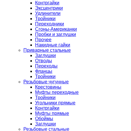
Контргайки
Эксцентрики
Удлинители
Тройники
Переходники
Сгоны-Американки
Пробки и заглушки
Прочее
Накидные гайки
Приварные стальные
Заглушки
Отводы
Переходы
Фланцы
Тройники
Резьбовые чугунные
Крестовины
Муфты переходные
Тройники
Угольники прямые
Контргайки
Муфты прямые
Обоймы
Заглушки
Резьбовые стальные