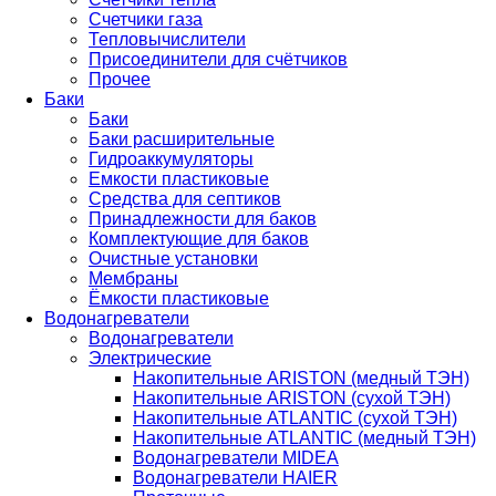
Счетчики газа
Тепловычислители
Присоединители для счётчиков
Прочее
Баки
Баки
Баки расширительные
Гидроаккумуляторы
Емкости пластиковые
Средства для септиков
Принадлежности для баков
Комплектующие для баков
Очистные установки
Мембраны
Ёмкости пластиковые
Водонагреватели
Водонагреватели
Электрические
Накопительные ARISTON (медный ТЭН)
Накопительные ARISTON (сухой ТЭН)
Накопительные ATLANTIC (сухой ТЭН)
Накопительные ATLANTIC (медный ТЭН)
Водонагреватели MIDEA
Водонагреватели HAIER