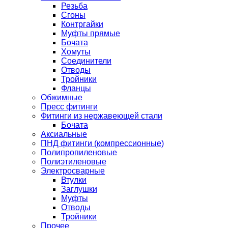
Резьба
Сгоны
Контргайки
Муфты прямые
Бочата
Хомуты
Соединители
Отводы
Тройники
Фланцы
Обжимные
Пресс фитинги
Фитинги из нержавеющей стали
Бочата
Аксиальные
ПНД фитинги (компрессионные)
Полипропиленовые
Полиэтиленовые
Электросварные
Втулки
Заглушки
Муфты
Отводы
Тройники
Прочее