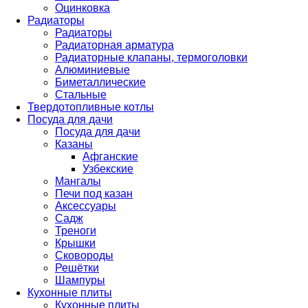
Оцинковка
Радиаторы
Радиаторы
Радиаторная арматура
Радиаторные клапаны, термоголовки
Алюминиевые
Биметаллические
Стальные
Твердотопливные котлы
Посуда для дачи
Посуда для дачи
Казаны
Афганские
Узбекские
Мангалы
Печи под казан
Аксессуары
Садж
Треноги
Крышки
Сковороды
Решётки
Шампуры
Кухонные плиты
Кухонные плиты