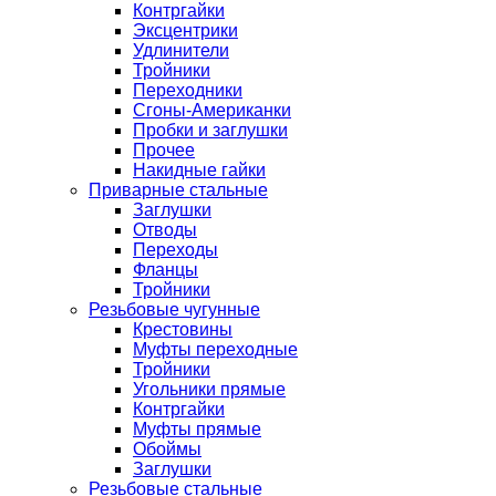
Контргайки
Эксцентрики
Удлинители
Тройники
Переходники
Сгоны-Американки
Пробки и заглушки
Прочее
Накидные гайки
Приварные стальные
Заглушки
Отводы
Переходы
Фланцы
Тройники
Резьбовые чугунные
Крестовины
Муфты переходные
Тройники
Угольники прямые
Контргайки
Муфты прямые
Обоймы
Заглушки
Резьбовые стальные