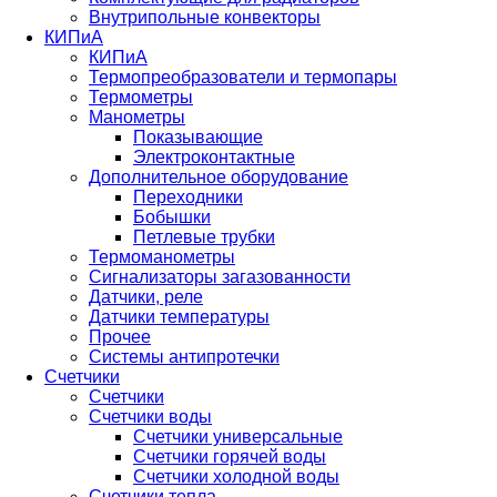
Внутрипольные конвекторы
КИПиА
КИПиА
Термопреобразователи и термопары
Термометры
Манометры
Показывающие
Электроконтактные
Дополнительное оборудование
Переходники
Бобышки
Петлевые трубки
Термоманометры
Сигнализаторы загазованности
Датчики, реле
Датчики температуры
Прочее
Системы антипротечки
Счетчики
Счетчики
Счетчики воды
Счетчики универсальные
Счетчики горячей воды
Счетчики холодной воды
Счетчики тепла