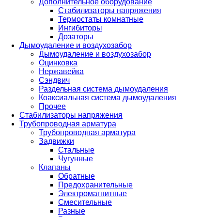
Дополнительное оборудование
Стабилизаторы напряжения
Термостаты комнатные
Ингибиторы
Дозаторы
Дымоудаление и воздухозабор
Дымоудаление и воздухозабор
Оцинковка
Нержавейка
Сэндвич
Раздельная система дымоудаления
Коаксиальная система дымоудаления
Прочее
Стабилизаторы напряжения
Трубопроводная арматура
Трубопроводная арматура
Задвижки
Стальные
Чугунные
Клапаны
Обратные
Предохранительные
Электромагнитные
Смесительные
Разные