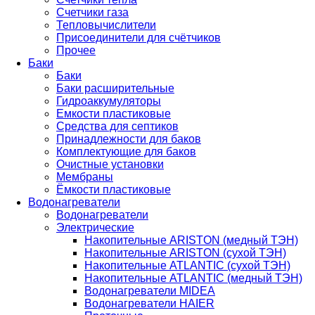
Счетчики газа
Тепловычислители
Присоединители для счётчиков
Прочее
Баки
Баки
Баки расширительные
Гидроаккумуляторы
Емкости пластиковые
Средства для септиков
Принадлежности для баков
Комплектующие для баков
Очистные установки
Мембраны
Ёмкости пластиковые
Водонагреватели
Водонагреватели
Электрические
Накопительные ARISTON (медный ТЭН)
Накопительные ARISTON (сухой ТЭН)
Накопительные ATLANTIC (сухой ТЭН)
Накопительные ATLANTIC (медный ТЭН)
Водонагреватели MIDEA
Водонагреватели HAIER