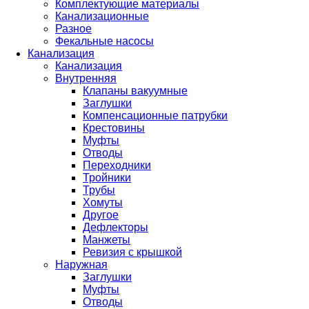
Комплектующие материалы
Канализационные
Разное
Фекальные насосы
Канализация
Канализация
Внутренняя
Клапаны вакуумные
Заглушки
Компенсационные патрубки
Крестовины
Муфты
Отводы
Переходники
Тройники
Трубы
Хомуты
Другое
Дефлекторы
Манжеты
Ревизия с крышкой
Наружная
Заглушки
Муфты
Отводы