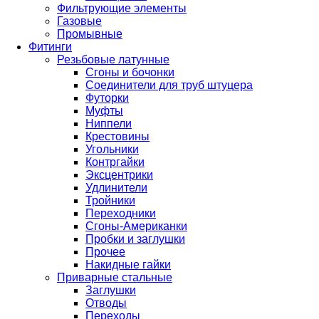
Фильтрующие элементы
Газовые
Промывные
Фитинги
Резьбовые латунные
Сгоны и бочонки
Соединители для труб штуцера
Футорки
Муфты
Ниппели
Крестовины
Угольники
Контргайки
Эксцентрики
Удлинители
Тройники
Переходники
Сгоны-Американки
Пробки и заглушки
Прочее
Накидные гайки
Приварные стальные
Заглушки
Отводы
Переходы