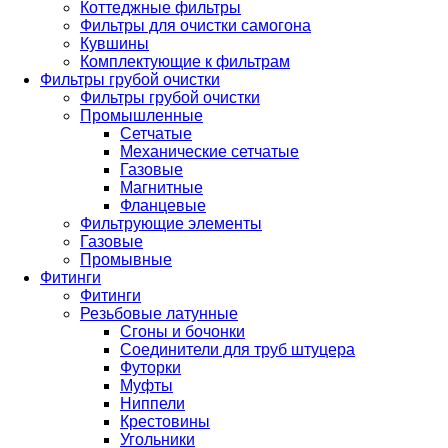
Коттеджные фильтры
Фильтры для очистки самогона
Кувшины
Комплектующие к фильтрам
Фильтры грубой очистки
Фильтры грубой очистки
Промышленные
Сетчатые
Механические сетчатые
Газовые
Магнитные
Фланцевые
Фильтрующие элементы
Газовые
Промывные
Фитинги
Фитинги
Резьбовые латунные
Сгоны и бочонки
Соединители для труб штуцера
Футорки
Муфты
Ниппели
Крестовины
Угольники