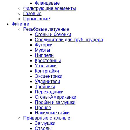
Фланцевые
Фильтрующие элементы
Газовые
Промывные
Фитинги
Резьбовые латунные
Сгоны и бочонки
Соединители для труб штуцера
Футорки
Муфты
Ниппели
Крестовины
Угольники
Контргайки
Эксцентрики
Удлинители
Тройники
Переходники
Сгоны-Американки
Пробки и заглушки
Прочее
Накидные гайки
Приварные стальные
Заглушки
Отводы