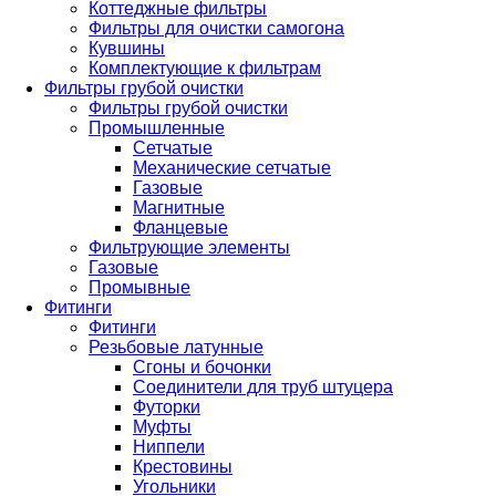
Коттеджные фильтры
Фильтры для очистки самогона
Кувшины
Комплектующие к фильтрам
Фильтры грубой очистки
Фильтры грубой очистки
Промышленные
Сетчатые
Механические сетчатые
Газовые
Магнитные
Фланцевые
Фильтрующие элементы
Газовые
Промывные
Фитинги
Фитинги
Резьбовые латунные
Сгоны и бочонки
Соединители для труб штуцера
Футорки
Муфты
Ниппели
Крестовины
Угольники