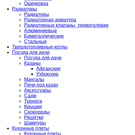
Оцинковка
Радиаторы
Радиаторы
Радиаторная арматура
Радиаторные клапаны, термоголовки
Алюминиевые
Биметаллические
Стальные
Твердотопливные котлы
Посуда для дачи
Посуда для дачи
Казаны
Афганские
Узбекские
Мангалы
Печи под казан
Аксессуары
Садж
Треноги
Крышки
Сковороды
Решётки
Шампуры
Кухонные плиты
Кухонные плиты