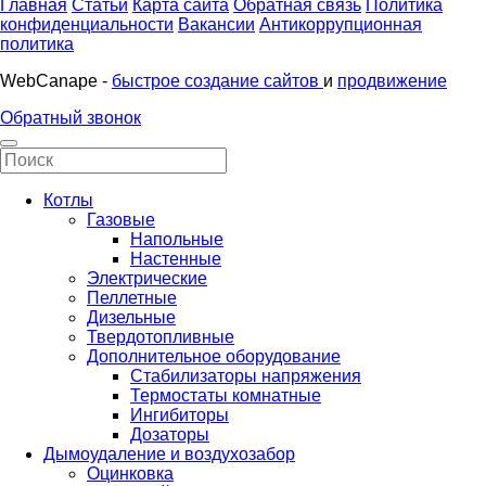
Главная
Статьи
Карта сайта
Обратная связь
Политика
конфиденциальности
Вакансии
Антикоррупционная
политика
WebCanape -
быстрое создание сайтов
и
продвижение
Обратный звонок
Котлы
Газовые
Напольные
Настенные
Электрические
Пеллетные
Дизельные
Твердотопливные
Дополнительное оборудование
Стабилизаторы напряжения
Термостаты комнатные
Ингибиторы
Дозаторы
Дымоудаление и воздухозабор
Оцинковка