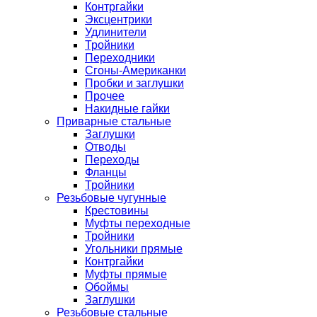
Контргайки
Эксцентрики
Удлинители
Тройники
Переходники
Сгоны-Американки
Пробки и заглушки
Прочее
Накидные гайки
Приварные стальные
Заглушки
Отводы
Переходы
Фланцы
Тройники
Резьбовые чугунные
Крестовины
Муфты переходные
Тройники
Угольники прямые
Контргайки
Муфты прямые
Обоймы
Заглушки
Резьбовые стальные