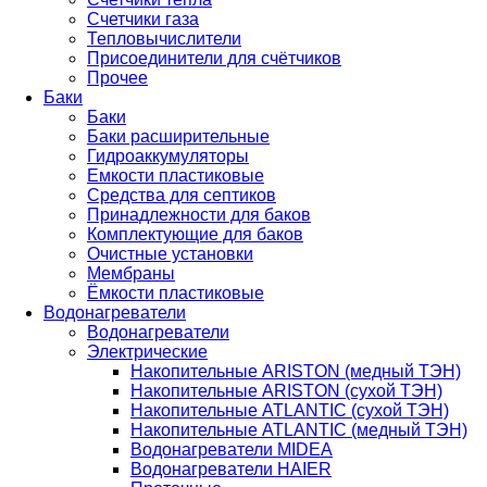
Счетчики газа
Тепловычислители
Присоединители для счётчиков
Прочее
Баки
Баки
Баки расширительные
Гидроаккумуляторы
Емкости пластиковые
Средства для септиков
Принадлежности для баков
Комплектующие для баков
Очистные установки
Мембраны
Ёмкости пластиковые
Водонагреватели
Водонагреватели
Электрические
Накопительные ARISTON (медный ТЭН)
Накопительные ARISTON (сухой ТЭН)
Накопительные ATLANTIC (сухой ТЭН)
Накопительные ATLANTIC (медный ТЭН)
Водонагреватели MIDEA
Водонагреватели HAIER