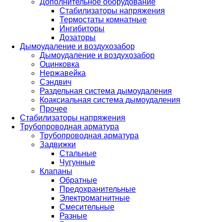
Дополнительное оборудование
Стабилизаторы напряжения
Термостаты комнатные
Ингибиторы
Дозаторы
Дымоудаление и воздухозабор
Дымоудаление и воздухозабор
Оцинковка
Нержавейка
Сэндвич
Раздельная система дымоудаления
Коаксиальная система дымоудаления
Прочее
Стабилизаторы напряжения
Трубопроводная арматура
Трубопроводная арматура
Задвижки
Стальные
Чугунные
Клапаны
Обратные
Предохранительные
Электромагнитные
Смесительные
Разные