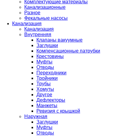
Комплектующие материалы
Канализационные
Разное
Фекальные насосы
Канализация
Канализация
Внутренняя
Клапаны вакуумные
Заглушки
Компенсационные патрубки
Крестовины
Муфты
Отводы
Переходники
Тройники
Трубы
Хомуты
Другое
Дефлекторы
Манжеты
Ревизия с крышкой
Наружная
Заглушки
Муфты
Отводы