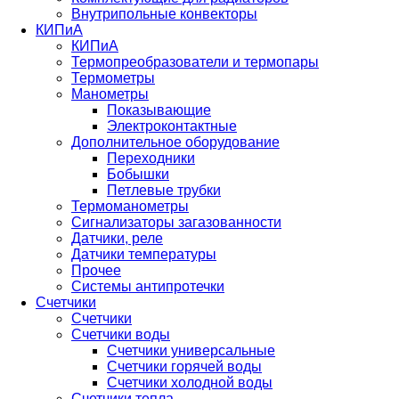
Внутрипольные конвекторы
КИПиА
КИПиА
Термопреобразователи и термопары
Термометры
Манометры
Показывающие
Электроконтактные
Дополнительное оборудование
Переходники
Бобышки
Петлевые трубки
Термоманометры
Сигнализаторы загазованности
Датчики, реле
Датчики температуры
Прочее
Системы антипротечки
Счетчики
Счетчики
Счетчики воды
Счетчики универсальные
Счетчики горячей воды
Счетчики холодной воды
Счетчики тепла