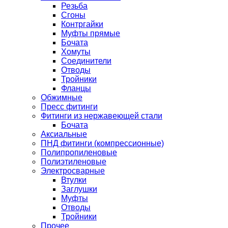
Резьба
Сгоны
Контргайки
Муфты прямые
Бочата
Хомуты
Соединители
Отводы
Тройники
Фланцы
Обжимные
Пресс фитинги
Фитинги из нержавеющей стали
Бочата
Аксиальные
ПНД фитинги (компрессионные)
Полипропиленовые
Полиэтиленовые
Электросварные
Втулки
Заглушки
Муфты
Отводы
Тройники
Прочее