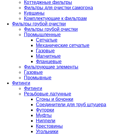
Коттеджные фильтры
Фильтры для очистки самогона
Кувшины
Комплектующие к фильтрам
Фильтры грубой очистки
Фильтры грубой очистки
Промышленные
Сетчатые
Механические сетчатые
Газовые
Магнитные
Фланцевые
Фильтрующие элементы
Газовые
Промывные
Фитинги
Фитинги
Резьбовые латунные
Сгоны и бочонки
Соединители для труб штуцера
Футорки
Муфты
Ниппели
Крестовины
Угольники