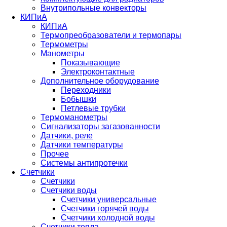
Внутрипольные конвекторы
КИПиА
КИПиА
Термопреобразователи и термопары
Термометры
Манометры
Показывающие
Электроконтактные
Дополнительное оборудование
Переходники
Бобышки
Петлевые трубки
Термоманометры
Сигнализаторы загазованности
Датчики, реле
Датчики температуры
Прочее
Системы антипротечки
Счетчики
Счетчики
Счетчики воды
Счетчики универсальные
Счетчики горячей воды
Счетчики холодной воды
Счетчики тепла