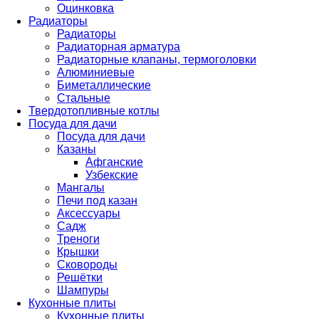
Оцинковка
Радиаторы
Радиаторы
Радиаторная арматура
Радиаторные клапаны, термоголовки
Алюминиевые
Биметаллические
Стальные
Твердотопливные котлы
Посуда для дачи
Посуда для дачи
Казаны
Афганские
Узбекские
Мангалы
Печи под казан
Аксессуары
Садж
Треноги
Крышки
Сковороды
Решётки
Шампуры
Кухонные плиты
Кухонные плиты