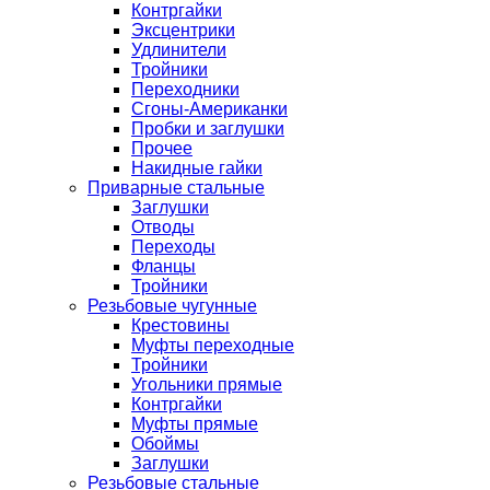
Контргайки
Эксцентрики
Удлинители
Тройники
Переходники
Сгоны-Американки
Пробки и заглушки
Прочее
Накидные гайки
Приварные стальные
Заглушки
Отводы
Переходы
Фланцы
Тройники
Резьбовые чугунные
Крестовины
Муфты переходные
Тройники
Угольники прямые
Контргайки
Муфты прямые
Обоймы
Заглушки
Резьбовые стальные