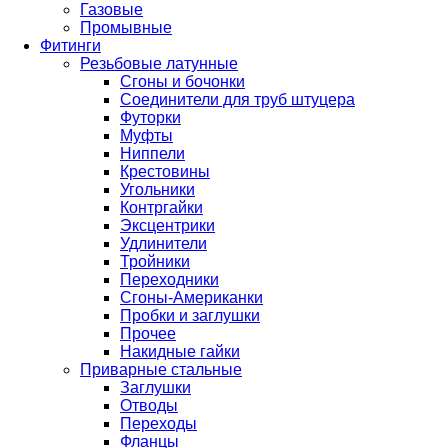
Газовые
Промывные
Фитинги
Резьбовые латунные
Сгоны и бочонки
Соединители для труб штуцера
Футорки
Муфты
Ниппели
Крестовины
Угольники
Контргайки
Эксцентрики
Удлинители
Тройники
Переходники
Сгоны-Американки
Пробки и заглушки
Прочее
Накидные гайки
Приварные стальные
Заглушки
Отводы
Переходы
Фланцы