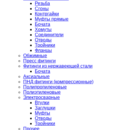
Резьба
Сгоны
Контргайки
Муфты прямые
Бочата
Хомуты
Соединители
Отводы
Тройники
Фланцы
Обжимные
Пресс фитинги
Фитинги из нержавеющей стали
Бочата
Аксиальные
ПНД фитинги (компрессионные)
Полипропиленовые
Полиэтиленовые
Электросварные
Втулки
Заглушки
Муфты
Отводы
Тройники
Прочее