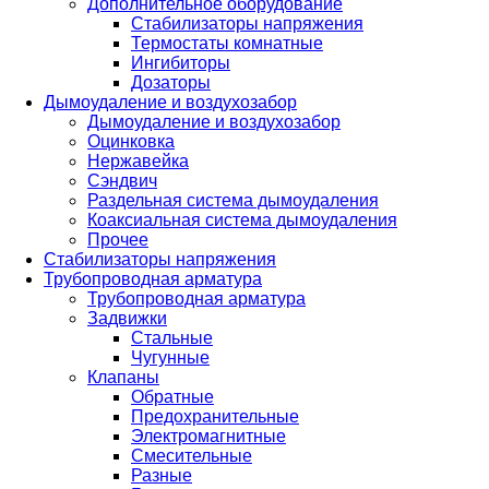
Дополнительное оборудование
Стабилизаторы напряжения
Термостаты комнатные
Ингибиторы
Дозаторы
Дымоудаление и воздухозабор
Дымоудаление и воздухозабор
Оцинковка
Нержавейка
Сэндвич
Раздельная система дымоудаления
Коаксиальная система дымоудаления
Прочее
Стабилизаторы напряжения
Трубопроводная арматура
Трубопроводная арматура
Задвижки
Стальные
Чугунные
Клапаны
Обратные
Предохранительные
Электромагнитные
Смесительные
Разные