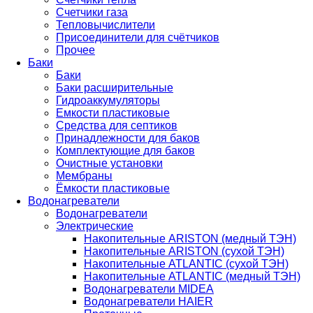
Счетчики газа
Тепловычислители
Присоединители для счётчиков
Прочее
Баки
Баки
Баки расширительные
Гидроаккумуляторы
Емкости пластиковые
Средства для септиков
Принадлежности для баков
Комплектующие для баков
Очистные установки
Мембраны
Ёмкости пластиковые
Водонагреватели
Водонагреватели
Электрические
Накопительные ARISTON (медный ТЭН)
Накопительные ARISTON (сухой ТЭН)
Накопительные ATLANTIC (сухой ТЭН)
Накопительные ATLANTIC (медный ТЭН)
Водонагреватели MIDEA
Водонагреватели HAIER