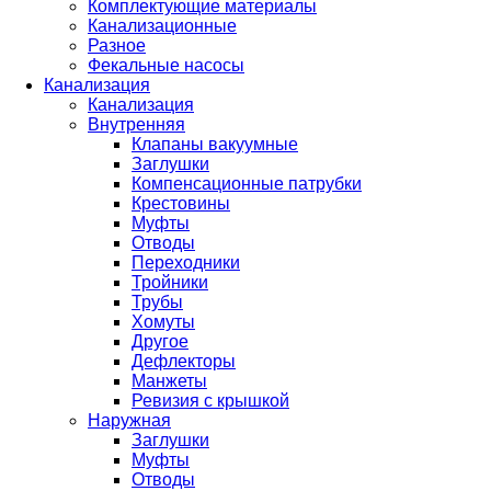
Комплектующие материалы
Канализационные
Разное
Фекальные насосы
Канализация
Канализация
Внутренняя
Клапаны вакуумные
Заглушки
Компенсационные патрубки
Крестовины
Муфты
Отводы
Переходники
Тройники
Трубы
Хомуты
Другое
Дефлекторы
Манжеты
Ревизия с крышкой
Наружная
Заглушки
Муфты
Отводы