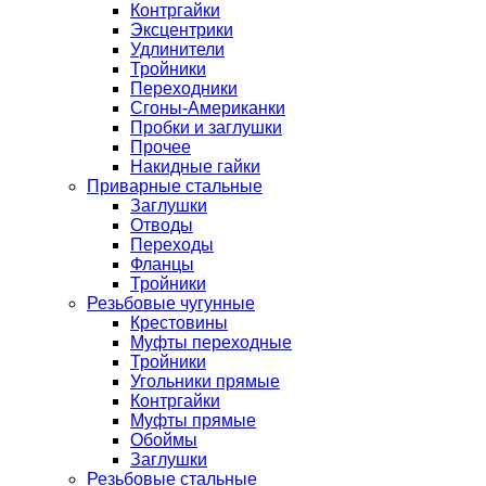
Контргайки
Эксцентрики
Удлинители
Тройники
Переходники
Сгоны-Американки
Пробки и заглушки
Прочее
Накидные гайки
Приварные стальные
Заглушки
Отводы
Переходы
Фланцы
Тройники
Резьбовые чугунные
Крестовины
Муфты переходные
Тройники
Угольники прямые
Контргайки
Муфты прямые
Обоймы
Заглушки
Резьбовые стальные