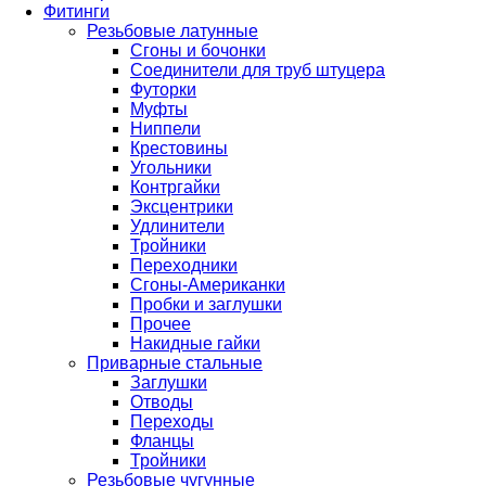
Фитинги
Резьбовые латунные
Сгоны и бочонки
Соединители для труб штуцера
Футорки
Муфты
Ниппели
Крестовины
Угольники
Контргайки
Эксцентрики
Удлинители
Тройники
Переходники
Сгоны-Американки
Пробки и заглушки
Прочее
Накидные гайки
Приварные стальные
Заглушки
Отводы
Переходы
Фланцы
Тройники
Резьбовые чугунные