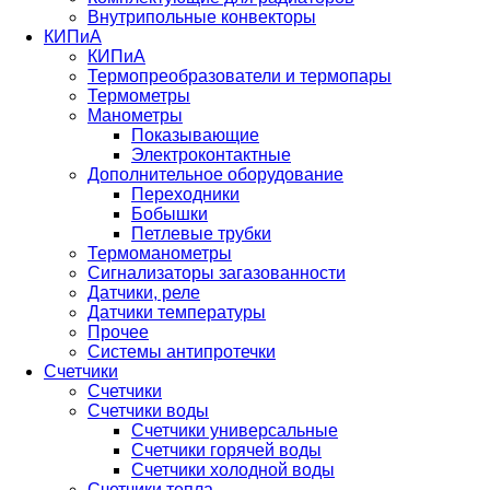
Внутрипольные конвекторы
КИПиА
КИПиА
Термопреобразователи и термопары
Термометры
Манометры
Показывающие
Электроконтактные
Дополнительное оборудование
Переходники
Бобышки
Петлевые трубки
Термоманометры
Сигнализаторы загазованности
Датчики, реле
Датчики температуры
Прочее
Системы антипротечки
Счетчики
Счетчики
Счетчики воды
Счетчики универсальные
Счетчики горячей воды
Счетчики холодной воды
Счетчики тепла