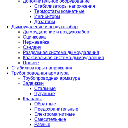
Дополнительное оборудование
Стабилизаторы напряжения
Термостаты комнатные
Ингибиторы
Дозаторы
Дымоудаление и воздухозабор
Дымоудаление и воздухозабор
Оцинковка
Нержавейка
Сэндвич
Раздельная система дымоудаления
Коаксиальная система дымоудаления
Прочее
Стабилизаторы напряжения
Трубопроводная арматура
Трубопроводная арматура
Задвижки
Стальные
Чугунные
Клапаны
Обратные
Предохранительные
Электромагнитные
Смесительные
Разные