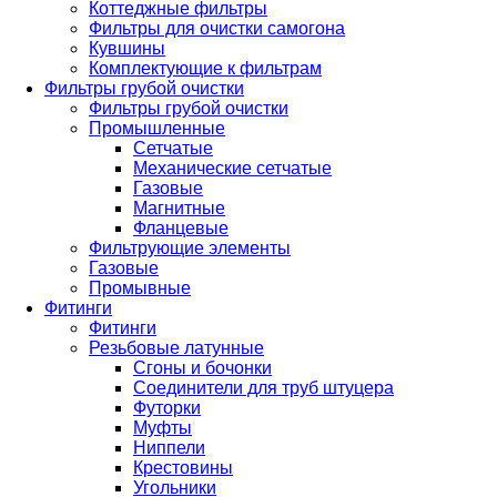
Коттеджные фильтры
Фильтры для очистки самогона
Кувшины
Комплектующие к фильтрам
Фильтры грубой очистки
Фильтры грубой очистки
Промышленные
Сетчатые
Механические сетчатые
Газовые
Магнитные
Фланцевые
Фильтрующие элементы
Газовые
Промывные
Фитинги
Фитинги
Резьбовые латунные
Сгоны и бочонки
Соединители для труб штуцера
Футорки
Муфты
Ниппели
Крестовины
Угольники