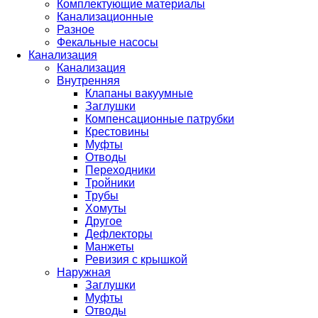
Комплектующие материалы
Канализационные
Разное
Фекальные насосы
Канализация
Канализация
Внутренняя
Клапаны вакуумные
Заглушки
Компенсационные патрубки
Крестовины
Муфты
Отводы
Переходники
Тройники
Трубы
Хомуты
Другое
Дефлекторы
Манжеты
Ревизия с крышкой
Наружная
Заглушки
Муфты
Отводы