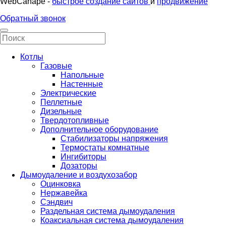
WebCanape -
быстрое создание сайтов
и
продвижение
Обратный звонок
Котлы
Газовые
Напольные
Настенные
Электрические
Пеллетные
Дизельные
Твердотопливные
Дополнительное оборудование
Стабилизаторы напряжения
Термостаты комнатные
Ингибиторы
Дозаторы
Дымоудаление и воздухозабор
Оцинковка
Нержавейка
Сэндвич
Раздельная система дымоудаления
Коаксиальная система дымоудаления