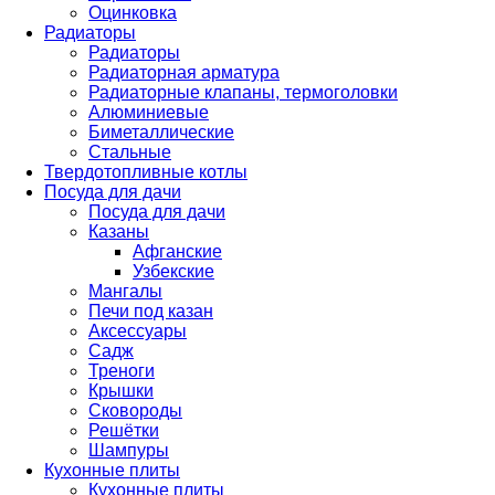
Оцинковка
Радиаторы
Радиаторы
Радиаторная арматура
Радиаторные клапаны, термоголовки
Алюминиевые
Биметаллические
Стальные
Твердотопливные котлы
Посуда для дачи
Посуда для дачи
Казаны
Афганские
Узбекские
Мангалы
Печи под казан
Аксессуары
Садж
Треноги
Крышки
Сковороды
Решётки
Шампуры
Кухонные плиты
Кухонные плиты