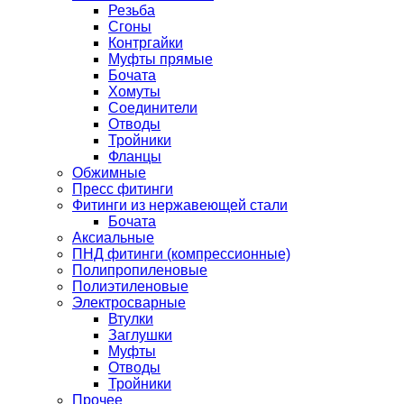
Резьба
Сгоны
Контргайки
Муфты прямые
Бочата
Хомуты
Соединители
Отводы
Тройники
Фланцы
Обжимные
Пресс фитинги
Фитинги из нержавеющей стали
Бочата
Аксиальные
ПНД фитинги (компрессионные)
Полипропиленовые
Полиэтиленовые
Электросварные
Втулки
Заглушки
Муфты
Отводы
Тройники
Прочее