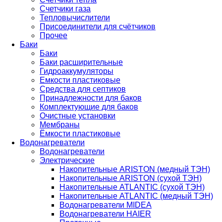
Счетчики газа
Тепловычислители
Присоединители для счётчиков
Прочее
Баки
Баки
Баки расширительные
Гидроаккумуляторы
Емкости пластиковые
Средства для септиков
Принадлежности для баков
Комплектующие для баков
Очистные установки
Мембраны
Ёмкости пластиковые
Водонагреватели
Водонагреватели
Электрические
Накопительные ARISTON (медный ТЭН)
Накопительные ARISTON (сухой ТЭН)
Накопительные ATLANTIC (сухой ТЭН)
Накопительные ATLANTIC (медный ТЭН)
Водонагреватели MIDEA
Водонагреватели HAIER