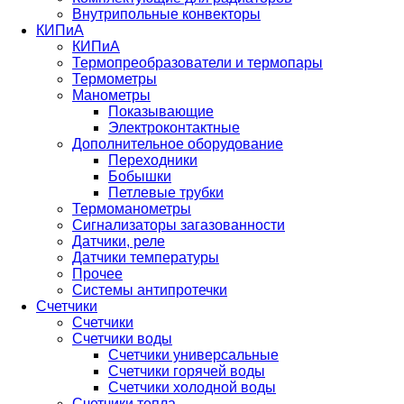
Внутрипольные конвекторы
КИПиА
КИПиА
Термопреобразователи и термопары
Термометры
Манометры
Показывающие
Электроконтактные
Дополнительное оборудование
Переходники
Бобышки
Петлевые трубки
Термоманометры
Сигнализаторы загазованности
Датчики, реле
Датчики температуры
Прочее
Системы антипротечки
Счетчики
Счетчики
Счетчики воды
Счетчики универсальные
Счетчики горячей воды
Счетчики холодной воды
Счетчики тепла