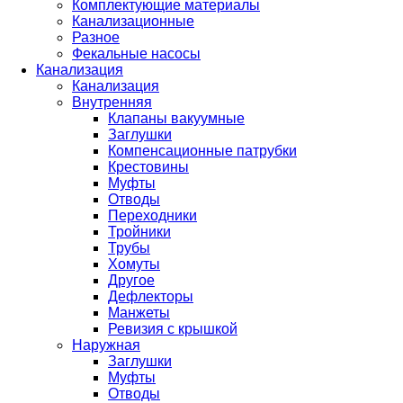
Комплектующие материалы
Канализационные
Разное
Фекальные насосы
Канализация
Канализация
Внутренняя
Клапаны вакуумные
Заглушки
Компенсационные патрубки
Крестовины
Муфты
Отводы
Переходники
Тройники
Трубы
Хомуты
Другое
Дефлекторы
Манжеты
Ревизия с крышкой
Наружная
Заглушки
Муфты
Отводы