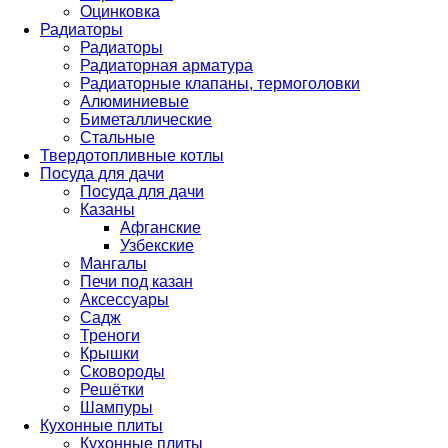
Оцинковка
Радиаторы
Радиаторы
Радиаторная арматура
Радиаторные клапаны, термоголовки
Алюминиевые
Биметаллические
Стальные
Твердотопливные котлы
Посуда для дачи
Посуда для дачи
Казаны
Афганские
Узбекские
Мангалы
Печи под казан
Аксессуары
Садж
Треноги
Крышки
Сковороды
Решётки
Шампуры
Кухонные плиты
Кухонные плиты