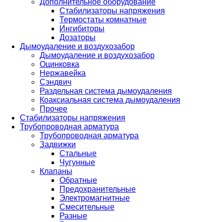
Дополнительное оборудование
Стабилизаторы напряжения
Термостаты комнатные
Ингибиторы
Дозаторы
Дымоудаление и воздухозабор
Дымоудаление и воздухозабор
Оцинковка
Нержавейка
Сэндвич
Раздельная система дымоудаления
Коаксиальная система дымоудаления
Прочее
Стабилизаторы напряжения
Трубопроводная арматура
Трубопроводная арматура
Задвижки
Стальные
Чугунные
Клапаны
Обратные
Предохранительные
Электромагнитные
Смесительные
Разные