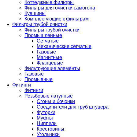
Коттеджные фильтры
Фильтры для очистки самогона
Кувшины
Комплектующие к фильтрам
Фильтры грубой очистки
Фильтры грубой очистки
Промышленные
Сетчатые
Механические сетчатые
Газовые
Магнитные
Фланцевые
Фильтрующие элементы
Газовые
Промывные
Фитинги
Фитинги
Резьбовые латунные
Сгоны и бочонки
Соединители для труб штуцера
Футорки
Муфты
Ниппели
Крестовины
Угольники