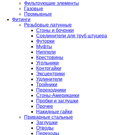
Фильтрующие элементы
Газовые
Промывные
Фитинги
Резьбовые латунные
Сгоны и бочонки
Соединители для труб штуцера
Футорки
Муфты
Ниппели
Крестовины
Угольники
Контргайки
Эксцентрики
Удлинители
Тройники
Переходники
Сгоны-Американки
Пробки и заглушки
Прочее
Накидные гайки
Приварные стальные
Заглушки
Отводы
Переходы