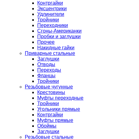
Контргайки
Эксцентрики
Удлинители
Тройники
Переходники
Сгоны-Американки
Пробки и заглушки
Прочее
Накидные гайки
Приварные стальные
Заглушки
Отводы
Переходы
Фланцы
Тройники
Резьбовые чугунные
Крестовины
Муфты переходные
Тройники
Угольники прямые
Контргайки
Муфты прямые
Обоймы
Заглушки
Резьбовые стальные