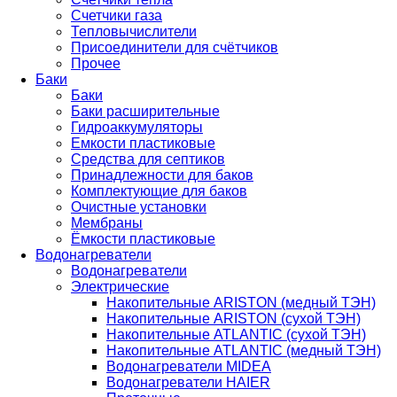
Счетчики газа
Тепловычислители
Присоединители для счётчиков
Прочее
Баки
Баки
Баки расширительные
Гидроаккумуляторы
Емкости пластиковые
Средства для септиков
Принадлежности для баков
Комплектующие для баков
Очистные установки
Мембраны
Ёмкости пластиковые
Водонагреватели
Водонагреватели
Электрические
Накопительные ARISTON (медный ТЭН)
Накопительные ARISTON (сухой ТЭН)
Накопительные ATLANTIC (сухой ТЭН)
Накопительные ATLANTIC (медный ТЭН)
Водонагреватели MIDEA
Водонагреватели HAIER