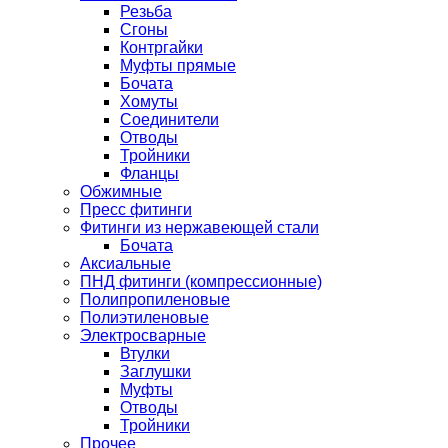
Резьба
Сгоны
Контргайки
Муфты прямые
Бочата
Хомуты
Соединители
Отводы
Тройники
Фланцы
Обжимные
Пресс фитинги
Фитинги из нержавеющей стали
Бочата
Аксиальные
ПНД фитинги (компрессионные)
Полипропиленовые
Полиэтиленовые
Электросварные
Втулки
Заглушки
Муфты
Отводы
Тройники
Прочее