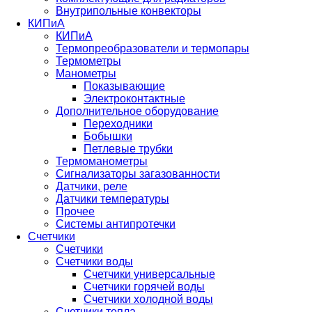
Внутрипольные конвекторы
КИПиА
КИПиА
Термопреобразователи и термопары
Термометры
Манометры
Показывающие
Электроконтактные
Дополнительное оборудование
Переходники
Бобышки
Петлевые трубки
Термоманометры
Сигнализаторы загазованности
Датчики, реле
Датчики температуры
Прочее
Системы антипротечки
Счетчики
Счетчики
Счетчики воды
Счетчики универсальные
Счетчики горячей воды
Счетчики холодной воды
Счетчики тепла