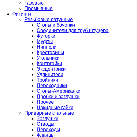
Газовые
Промывные
Фитинги
Резьбовые латунные
Сгоны и бочонки
Соединители для труб штуцера
Футорки
Муфты
Ниппели
Крестовины
Угольники
Контргайки
Эксцентрики
Удлинители
Тройники
Переходники
Сгоны-Американки
Пробки и заглушки
Прочее
Накидные гайки
Приварные стальные
Заглушки
Отводы
Переходы
Фланцы