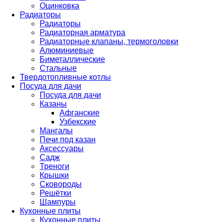
Оцинковка
Радиаторы
Радиаторы
Радиаторная арматура
Радиаторные клапаны, термоголовки
Алюминиевые
Биметаллические
Стальные
Твердотопливные котлы
Посуда для дачи
Посуда для дачи
Казаны
Афганские
Узбекские
Мангалы
Печи под казан
Аксессуары
Садж
Треноги
Крышки
Сковороды
Решётки
Шампуры
Кухонные плиты
Кухонные плиты