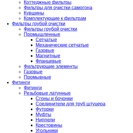
Коттеджные фильтры
Фильтры для очистки самогона
Кувшины
Комплектующие к фильтрам
Фильтры грубой очистки
Фильтры грубой очистки
Промышленные
Сетчатые
Механические сетчатые
Газовые
Магнитные
Фланцевые
Фильтрующие элементы
Газовые
Промывные
Фитинги
Фитинги
Резьбовые латунные
Сгоны и бочонки
Соединители для труб штуцера
Футорки
Муфты
Ниппели
Крестовины
Угольники