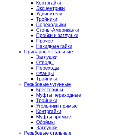
Контргайки
Эксцентрики
Удлинители
Тройники
Переходники
Сгоны-Американки
Пробки и заглушки
Прочее
Накидные гайки
Приварные стальные
Заглушки
Отводы
Переходы
Фланцы
Тройники
Резьбовые чугунные
Крестовины
Муфты переходные
Тройники
Угольники прямые
Контргайки
Муфты прямые
Обоймы
Заглушки
Резьбовые стальные