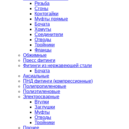
Резьба
Сгоны
Контргайки
Муфты прямые
Бочата
Хомуты
Соединители
Отводы
Тройники
Фланцы
Обжимные
Пресс фитинги
Фитинги из нержавеющей стали
Бочата
Аксиальные
ПНД фитинги (компрессионные)
Полипропиленовые
Полиэтиленовые
Электросварные
Втулки
Заглушки
Муфты
Отводы
Тройники
Прочее