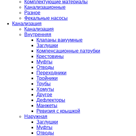
Комплектующие материалы
Канализационные
Разное
Фекальные насосы
Канализация
Канализация
Внутренняя
Клапаны вакуумные
Заглушки
Компенсационные патрубки
Крестовины
Муфты
Отводы
Переходники
Тройники
Трубы
Хомуты
Другое
Дефлекторы
Манжеты
Ревизия с крышкой
Наружная
Заглушки
Муфты
Отводы