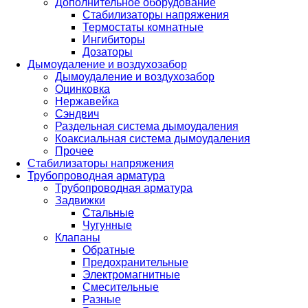
Дополнительное оборудование
Стабилизаторы напряжения
Термостаты комнатные
Ингибиторы
Дозаторы
Дымоудаление и воздухозабор
Дымоудаление и воздухозабор
Оцинковка
Нержавейка
Сэндвич
Раздельная система дымоудаления
Коаксиальная система дымоудаления
Прочее
Стабилизаторы напряжения
Трубопроводная арматура
Трубопроводная арматура
Задвижки
Стальные
Чугунные
Клапаны
Обратные
Предохранительные
Электромагнитные
Смесительные
Разные