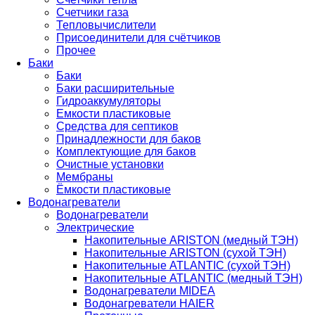
Счетчики газа
Тепловычислители
Присоединители для счётчиков
Прочее
Баки
Баки
Баки расширительные
Гидроаккумуляторы
Емкости пластиковые
Средства для септиков
Принадлежности для баков
Комплектующие для баков
Очистные установки
Мембраны
Ёмкости пластиковые
Водонагреватели
Водонагреватели
Электрические
Накопительные ARISTON (медный ТЭН)
Накопительные ARISTON (сухой ТЭН)
Накопительные ATLANTIC (сухой ТЭН)
Накопительные ATLANTIC (медный ТЭН)
Водонагреватели MIDEA
Водонагреватели HAIER