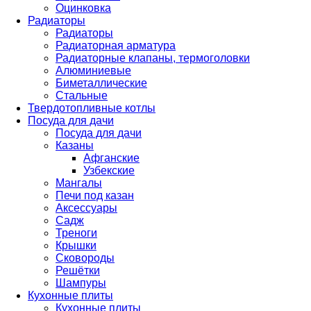
Оцинковка
Радиаторы
Радиаторы
Радиаторная арматура
Радиаторные клапаны, термоголовки
Алюминиевые
Биметаллические
Стальные
Твердотопливные котлы
Посуда для дачи
Посуда для дачи
Казаны
Афганские
Узбекские
Мангалы
Печи под казан
Аксессуары
Садж
Треноги
Крышки
Сковороды
Решётки
Шампуры
Кухонные плиты
Кухонные плиты