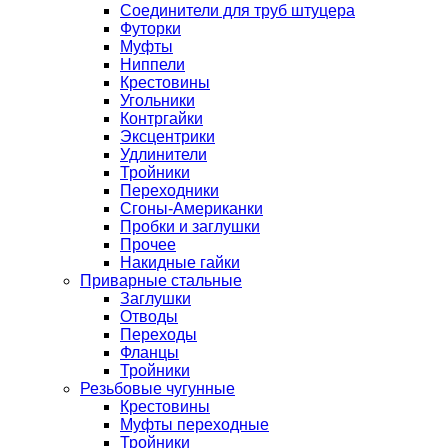
Соединители для труб штуцера
Футорки
Муфты
Ниппели
Крестовины
Угольники
Контргайки
Эксцентрики
Удлинители
Тройники
Переходники
Сгоны-Американки
Пробки и заглушки
Прочее
Накидные гайки
Приварные стальные
Заглушки
Отводы
Переходы
Фланцы
Тройники
Резьбовые чугунные
Крестовины
Муфты переходные
Тройники