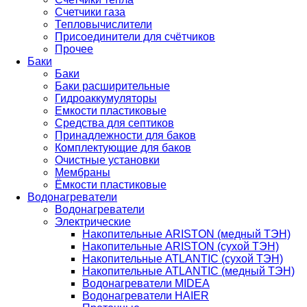
Счетчики газа
Тепловычислители
Присоединители для счётчиков
Прочее
Баки
Баки
Баки расширительные
Гидроаккумуляторы
Емкости пластиковые
Средства для септиков
Принадлежности для баков
Комплектующие для баков
Очистные установки
Мембраны
Ёмкости пластиковые
Водонагреватели
Водонагреватели
Электрические
Накопительные ARISTON (медный ТЭН)
Накопительные ARISTON (сухой ТЭН)
Накопительные ATLANTIC (сухой ТЭН)
Накопительные ATLANTIC (медный ТЭН)
Водонагреватели MIDEA
Водонагреватели HAIER