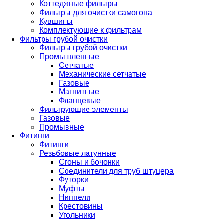
Коттеджные фильтры
Фильтры для очистки самогона
Кувшины
Комплектующие к фильтрам
Фильтры грубой очистки
Фильтры грубой очистки
Промышленные
Сетчатые
Механические сетчатые
Газовые
Магнитные
Фланцевые
Фильтрующие элементы
Газовые
Промывные
Фитинги
Фитинги
Резьбовые латунные
Сгоны и бочонки
Соединители для труб штуцера
Футорки
Муфты
Ниппели
Крестовины
Угольники