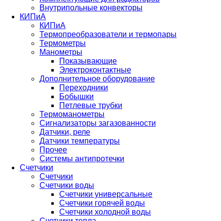
Внутрипольные конвекторы
КИПиА
КИПиА
Термопреобразователи и термопары
Термометры
Манометры
Показывающие
Электроконтактные
Дополнительное оборудование
Переходники
Бобышки
Петлевые трубки
Термоманометры
Сигнализаторы загазованности
Датчики, реле
Датчики температуры
Прочее
Системы антипротечки
Счетчики
Счетчики
Счетчики воды
Счетчики универсальные
Счетчики горячей воды
Счетчики холодной воды
Счетчики тепла