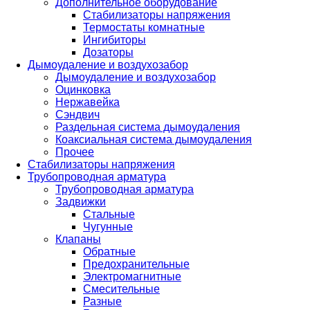
Дополнительное оборудование
Стабилизаторы напряжения
Термостаты комнатные
Ингибиторы
Дозаторы
Дымоудаление и воздухозабор
Дымоудаление и воздухозабор
Оцинковка
Нержавейка
Сэндвич
Раздельная система дымоудаления
Коаксиальная система дымоудаления
Прочее
Стабилизаторы напряжения
Трубопроводная арматура
Трубопроводная арматура
Задвижки
Стальные
Чугунные
Клапаны
Обратные
Предохранительные
Электромагнитные
Смесительные
Разные