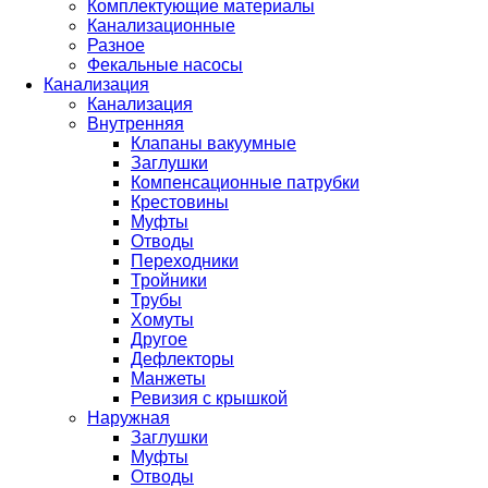
Комплектующие материалы
Канализационные
Разное
Фекальные насосы
Канализация
Канализация
Внутренняя
Клапаны вакуумные
Заглушки
Компенсационные патрубки
Крестовины
Муфты
Отводы
Переходники
Тройники
Трубы
Хомуты
Другое
Дефлекторы
Манжеты
Ревизия с крышкой
Наружная
Заглушки
Муфты
Отводы