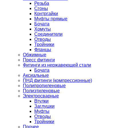
Резьба
Сгоны
Контргайки
Муфты прямые
Бочата
Хомуты
Соединители
Отводы
Тройники
Фланцы
Обжимные
Пресс фитинги
Фитинги из нержавеющей стали
Бочата
Аксиальные
ПНД фитинги (компрессионные)
Полипропиленовые
Полиэтиленовые
Электросварные
Втулки
Заглушки
Муфты
Отводы
Тройники
Прочее