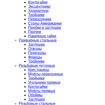
Контргайки
Эксцентрики
Удлинители
Тройники
Переходники
Сгоны-Американки
Пробки и заглушки
Прочее
Накидные гайки
Приварные стальные
Заглушки
Отводы
Переходы
Фланцы
Тройники
Резьбовые чугунные
Крестовины
Муфты переходные
Тройники
Угольники прямые
Контргайки
Муфты прямые
Обоймы
Заглушки
Резьбовые стальные