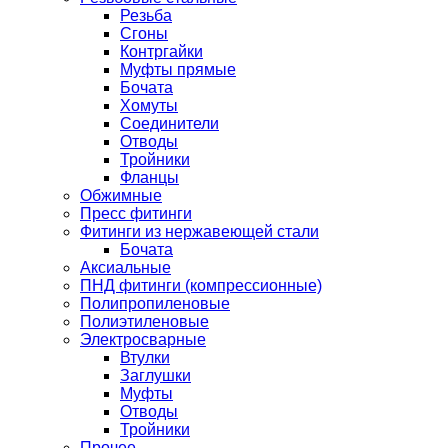
Резьба
Сгоны
Контргайки
Муфты прямые
Бочата
Хомуты
Соединители
Отводы
Тройники
Фланцы
Обжимные
Пресс фитинги
Фитинги из нержавеющей стали
Бочата
Аксиальные
ПНД фитинги (компрессионные)
Полипропиленовые
Полиэтиленовые
Электросварные
Втулки
Заглушки
Муфты
Отводы
Тройники
Прочее