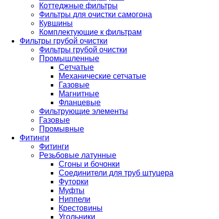
Коттеджные фильтры
Фильтры для очистки самогона
Кувшины
Комплектующие к фильтрам
Фильтры грубой очистки
Фильтры грубой очистки
Промышленные
Сетчатые
Механические сетчатые
Газовые
Магнитные
Фланцевые
Фильтрующие элементы
Газовые
Промывные
Фитинги
Фитинги
Резьбовые латунные
Сгоны и бочонки
Соединители для труб штуцера
Футорки
Муфты
Ниппели
Крестовины
Угольники