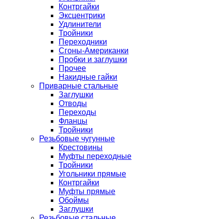
Контргайки
Эксцентрики
Удлинители
Тройники
Переходники
Сгоны-Американки
Пробки и заглушки
Прочее
Накидные гайки
Приварные стальные
Заглушки
Отводы
Переходы
Фланцы
Тройники
Резьбовые чугунные
Крестовины
Муфты переходные
Тройники
Угольники прямые
Контргайки
Муфты прямые
Обоймы
Заглушки
Резьбовые стальные