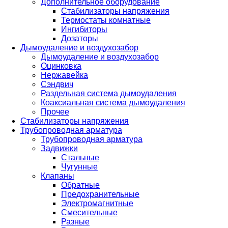
Дополнительное оборудование
Стабилизаторы напряжения
Термостаты комнатные
Ингибиторы
Дозаторы
Дымоудаление и воздухозабор
Дымоудаление и воздухозабор
Оцинковка
Нержавейка
Сэндвич
Раздельная система дымоудаления
Коаксиальная система дымоудаления
Прочее
Стабилизаторы напряжения
Трубопроводная арматура
Трубопроводная арматура
Задвижки
Стальные
Чугунные
Клапаны
Обратные
Предохранительные
Электромагнитные
Смесительные
Разные