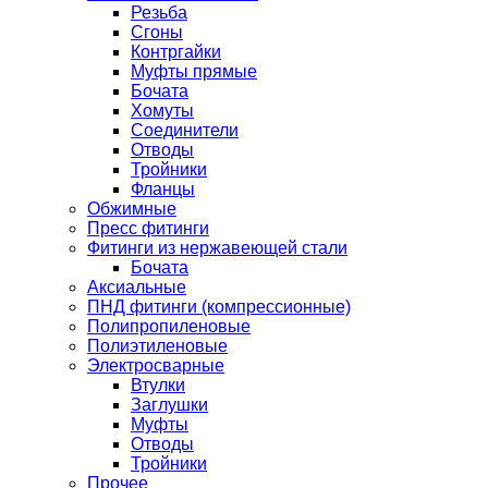
Резьба
Сгоны
Контргайки
Муфты прямые
Бочата
Хомуты
Соединители
Отводы
Тройники
Фланцы
Обжимные
Пресс фитинги
Фитинги из нержавеющей стали
Бочата
Аксиальные
ПНД фитинги (компрессионные)
Полипропиленовые
Полиэтиленовые
Электросварные
Втулки
Заглушки
Муфты
Отводы
Тройники
Прочее