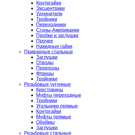
Контргайки
Эксцентрики
Удлинители
Тройники
Переходники
Сгоны-Американки
Пробки и заглушки
Прочее
Накидные гайки
Приварные стальные
Заглушки
Отводы
Переходы
Фланцы
Тройники
Резьбовые чугунные
Крестовины
Муфты переходные
Тройники
Угольники прямые
Контргайки
Муфты прямые
Обоймы
Заглушки
Резьбовые стальные