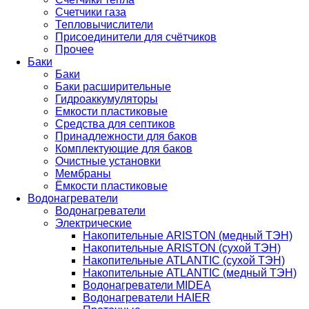
Счетчики газа
Тепловычислители
Присоединители для счётчиков
Прочее
Баки
Баки
Баки расширительные
Гидроаккумуляторы
Емкости пластиковые
Средства для септиков
Принадлежности для баков
Комплектующие для баков
Очистные установки
Мембраны
Ёмкости пластиковые
Водонагреватели
Водонагреватели
Электрические
Накопительные ARISTON (медный ТЭН)
Накопительные ARISTON (сухой ТЭН)
Накопительные ATLANTIC (сухой ТЭН)
Накопительные ATLANTIC (медный ТЭН)
Водонагреватели MIDEA
Водонагреватели HAIER