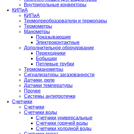
Внутрипольные конвекторы
КИПиА
КИПиА
Термопреобразователи и термопары
Термометры
Манометры
Показывающие
Электроконтактные
Дополнительное оборудование
Переходники
Бобышки
Петлевые трубки
Термоманометры
Сигнализаторы загазованности
Датчики, реле
Датчики температуры
Прочее
Системы антипротечки
Счетчики
Счетчики
Счетчики воды
Счетчики универсальные
Счетчики горячей воды
Счетчики холодной воды
Счетчики тепла