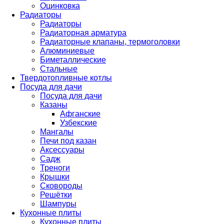
Оцинковка
Радиаторы
Радиаторы
Радиаторная арматура
Радиаторные клапаны, термоголовки
Алюминиевые
Биметаллические
Стальные
Твердотопливные котлы
Посуда для дачи
Посуда для дачи
Казаны
Афганские
Узбекские
Мангалы
Печи под казан
Аксессуары
Садж
Треноги
Крышки
Сковороды
Решётки
Шампуры
Кухонные плиты
Кухонные плиты