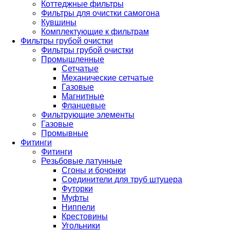
Коттеджные фильтры
Фильтры для очистки самогона
Кувшины
Комплектующие к фильтрам
Фильтры грубой очистки
Фильтры грубой очистки
Промышленные
Сетчатые
Механические сетчатые
Газовые
Магнитные
Фланцевые
Фильтрующие элементы
Газовые
Промывные
Фитинги
Фитинги
Резьбовые латунные
Сгоны и бочонки
Соединители для труб штуцера
Футорки
Муфты
Ниппели
Крестовины
Угольники