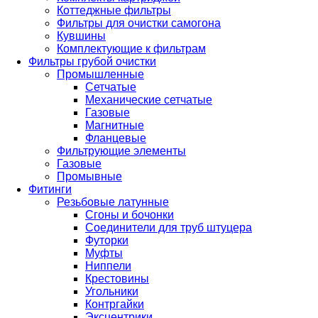
Коттеджные фильтры
Фильтры для очистки самогона
Кувшины
Комплектующие к фильтрам
Фильтры грубой очистки
Промышленные
Сетчатые
Механические сетчатые
Газовые
Магнитные
Фланцевые
Фильтрующие элементы
Газовые
Промывные
Фитинги
Резьбовые латунные
Сгоны и бочонки
Соединители для труб штуцера
Футорки
Муфты
Ниппели
Крестовины
Угольники
Контргайки
Эксцентрики