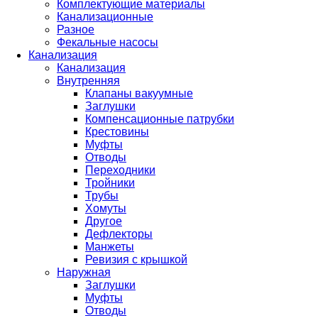
Комплектующие материалы
Канализационные
Разное
Фекальные насосы
Канализация
Канализация
Внутренняя
Клапаны вакуумные
Заглушки
Компенсационные патрубки
Крестовины
Муфты
Отводы
Переходники
Тройники
Трубы
Хомуты
Другое
Дефлекторы
Манжеты
Ревизия с крышкой
Наружная
Заглушки
Муфты
Отводы