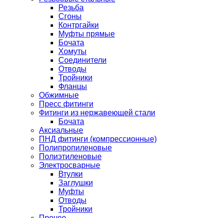
Резьба
Сгоны
Контргайки
Муфты прямые
Бочата
Хомуты
Соединители
Отводы
Тройники
Фланцы
Обжимные
Пресс фитинги
Фитинги из нержавеющей стали
Бочата
Аксиальные
ПНД фитинги (компрессионные)
Полипропиленовые
Полиэтиленовые
Электросварные
Втулки
Заглушки
Муфты
Отводы
Тройники
Прочее