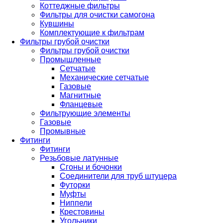
Коттеджные фильтры
Фильтры для очистки самогона
Кувшины
Комплектующие к фильтрам
Фильтры грубой очистки
Фильтры грубой очистки
Промышленные
Сетчатые
Механические сетчатые
Газовые
Магнитные
Фланцевые
Фильтрующие элементы
Газовые
Промывные
Фитинги
Фитинги
Резьбовые латунные
Сгоны и бочонки
Соединители для труб штуцера
Футорки
Муфты
Ниппели
Крестовины
Угольники