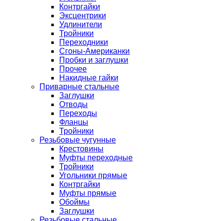
Контргайки
Эксцентрики
Удлинители
Тройники
Переходники
Сгоны-Американки
Пробки и заглушки
Прочее
Накидные гайки
Приварные стальные
Заглушки
Отводы
Переходы
Фланцы
Тройники
Резьбовые чугунные
Крестовины
Муфты переходные
Тройники
Угольники прямые
Контргайки
Муфты прямые
Обоймы
Заглушки
Резьбовые стальные