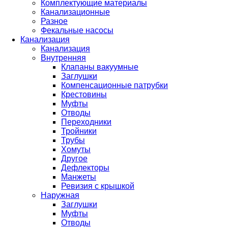
Комплектующие материалы
Канализационные
Разное
Фекальные насосы
Канализация
Канализация
Внутренняя
Клапаны вакуумные
Заглушки
Компенсационные патрубки
Крестовины
Муфты
Отводы
Переходники
Тройники
Трубы
Хомуты
Другое
Дефлекторы
Манжеты
Ревизия с крышкой
Наружная
Заглушки
Муфты
Отводы