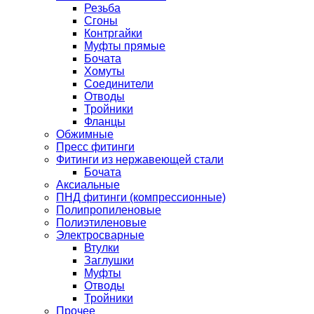
Резьба
Сгоны
Контргайки
Муфты прямые
Бочата
Хомуты
Соединители
Отводы
Тройники
Фланцы
Обжимные
Пресс фитинги
Фитинги из нержавеющей стали
Бочата
Аксиальные
ПНД фитинги (компрессионные)
Полипропиленовые
Полиэтиленовые
Электросварные
Втулки
Заглушки
Муфты
Отводы
Тройники
Прочее