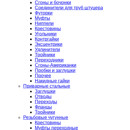
Сгоны и бочонки
Соединители для труб штуцера
Футорки
Муфты
Ниппели
Крестовины
Угольники
Контргайки
Эксцентрики
Удлинители
Тройники
Переходники
Сгоны-Американки
Пробки и заглушки
Прочее
Накидные гайки
Приварные стальные
Заглушки
Отводы
Переходы
Фланцы
Тройники
Резьбовые чугунные
Крестовины
Муфты переходные