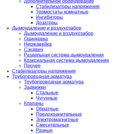
Дополнительное оборудование
Стабилизаторы напряжения
Термостаты комнатные
Ингибиторы
Дозаторы
Дымоудаление и воздухозабор
Дымоудаление и воздухозабор
Оцинковка
Нержавейка
Сэндвич
Раздельная система дымоудаления
Коаксиальная система дымоудаления
Прочее
Стабилизаторы напряжения
Трубопроводная арматура
Трубопроводная арматура
Задвижки
Стальные
Чугунные
Клапаны
Обратные
Предохранительные
Электромагнитные
Смесительные
Разные