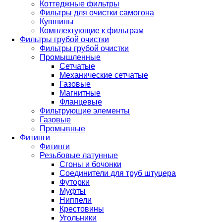
Коттеджные фильтры
Фильтры для очистки самогона
Кувшины
Комплектующие к фильтрам
Фильтры грубой очистки
Фильтры грубой очистки
Промышленные
Сетчатые
Механические сетчатые
Газовые
Магнитные
Фланцевые
Фильтрующие элементы
Газовые
Промывные
Фитинги
Фитинги
Резьбовые латунные
Сгоны и бочонки
Соединители для труб штуцера
Футорки
Муфты
Ниппели
Крестовины
Угольники