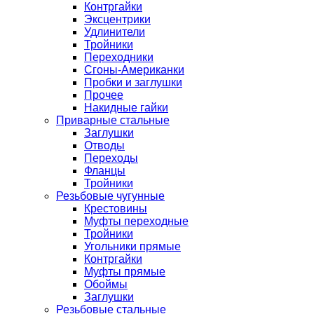
Контргайки
Эксцентрики
Удлинители
Тройники
Переходники
Сгоны-Американки
Пробки и заглушки
Прочее
Накидные гайки
Приварные стальные
Заглушки
Отводы
Переходы
Фланцы
Тройники
Резьбовые чугунные
Крестовины
Муфты переходные
Тройники
Угольники прямые
Контргайки
Муфты прямые
Обоймы
Заглушки
Резьбовые стальные