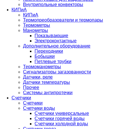
Внутрипольные конвекторы
КИПиА
КИПиА
Термопреобразователи и термопары
Термометры
Манометры
Показывающие
Электроконтактные
Дополнительное оборудование
Переходники
Бобышки
Петлевые трубки
Термоманометры
Сигнализаторы загазованности
Датчики, реле
Датчики температуры
Прочее
Системы антипротечки
Счетчики
Счетчики
Счетчики воды
Счетчики универсальные
Счетчики горячей воды
Счетчики холодной воды
Счетчики тепла