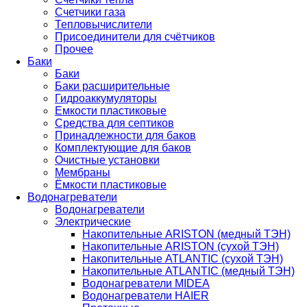
Счетчики газа
Тепловычислители
Присоединители для счётчиков
Прочее
Баки
Баки
Баки расширительные
Гидроаккумуляторы
Емкости пластиковые
Средства для септиков
Принадлежности для баков
Комплектующие для баков
Очистные установки
Мембраны
Ёмкости пластиковые
Водонагреватели
Водонагреватели
Электрические
Накопительные ARISTON (медный ТЭН)
Накопительные ARISTON (сухой ТЭН)
Накопительные ATLANTIC (сухой ТЭН)
Накопительные ATLANTIC (медный ТЭН)
Водонагреватели MIDEA
Водонагреватели HAIER