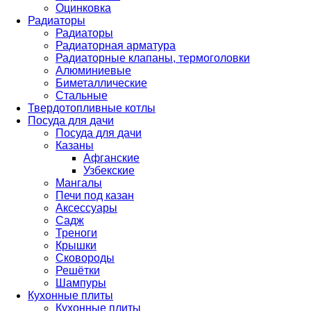
Оцинковка
Радиаторы
Радиаторы
Радиаторная арматура
Радиаторные клапаны, термоголовки
Алюминиевые
Биметаллические
Стальные
Твердотопливные котлы
Посуда для дачи
Посуда для дачи
Казаны
Афганские
Узбекские
Мангалы
Печи под казан
Аксессуары
Садж
Треноги
Крышки
Сковороды
Решётки
Шампуры
Кухонные плиты
Кухонные плиты