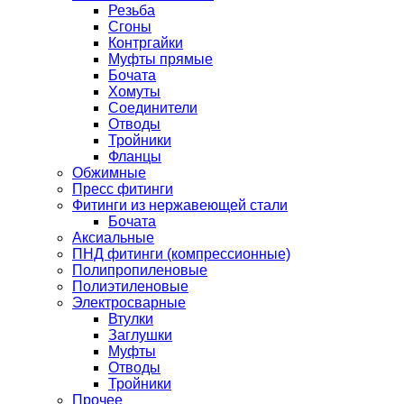
Резьба
Сгоны
Контргайки
Муфты прямые
Бочата
Хомуты
Соединители
Отводы
Тройники
Фланцы
Обжимные
Пресс фитинги
Фитинги из нержавеющей стали
Бочата
Аксиальные
ПНД фитинги (компрессионные)
Полипропиленовые
Полиэтиленовые
Электросварные
Втулки
Заглушки
Муфты
Отводы
Тройники
Прочее