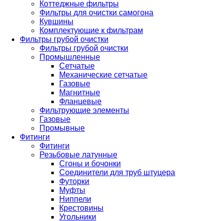
Коттеджные фильтры
Фильтры для очистки самогона
Кувшины
Комплектующие к фильтрам
Фильтры грубой очистки
Фильтры грубой очистки
Промышленные
Сетчатые
Механические сетчатые
Газовые
Магнитные
Фланцевые
Фильтрующие элементы
Газовые
Промывные
Фитинги
Фитинги
Резьбовые латунные
Сгоны и бочонки
Соединители для труб штуцера
Футорки
Муфты
Ниппели
Крестовины
Угольники