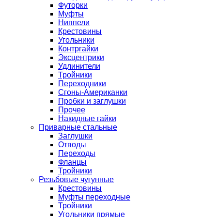
Футорки
Муфты
Ниппели
Крестовины
Угольники
Контргайки
Эксцентрики
Удлинители
Тройники
Переходники
Сгоны-Американки
Пробки и заглушки
Прочее
Накидные гайки
Приварные стальные
Заглушки
Отводы
Переходы
Фланцы
Тройники
Резьбовые чугунные
Крестовины
Муфты переходные
Тройники
Угольники прямые