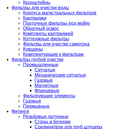
Кронштейны
Фильтры для очистки воды
Корпуса магистральных фильтров
Картриджи
Проточные фильтры под мойку
Обратный осмос
Комплекты картриджей
Коттеджные фильтры
Фильтры для очистки самогона
Кувшины
Комплектующие к фильтрам
Фильтры грубой очистки
Промышленные
Сетчатые
Механические сетчатые
Газовые
Магнитные
Фланцевые
Фильтрующие элементы
Газовые
Промывные
Фитинги
Резьбовые латунные
Сгоны и бочонки
Соединители для труб штуцера