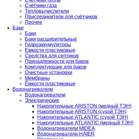
Счетчики газа
Тепловычислители
Присоединители для счётчиков
Прочее
Баки
Баки
Баки расширительные
Гидроаккумуляторы
Емкости пластиковые
Средства для септиков
Принадлежности для баков
Комплектующие для баков
Очистные установки
Мембраны
Ёмкости пластиковые
Водонагреватели
Водонагреватели
Электрические
Накопительные ARISTON (медный ТЭН)
Накопительные ARISTON (сухой ТЭН)
Накопительные ATLANTIC (сухой ТЭН)
Накопительные ATLANTIC (медный ТЭН)
Водонагреватели MIDEA
Водонагреватели HAIER