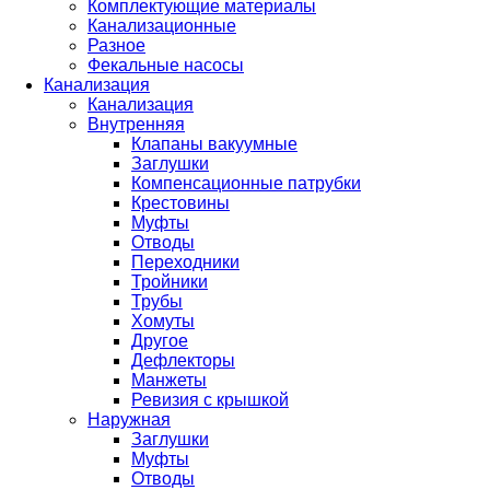
Комплектующие материалы
Канализационные
Разное
Фекальные насосы
Канализация
Канализация
Внутренняя
Клапаны вакуумные
Заглушки
Компенсационные патрубки
Крестовины
Муфты
Отводы
Переходники
Тройники
Трубы
Хомуты
Другое
Дефлекторы
Манжеты
Ревизия с крышкой
Наружная
Заглушки
Муфты
Отводы