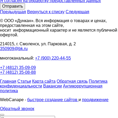
Я согласен на обработку предоставленных данных
Отправить
Предыдущая
Вернуться к списку
Следующая
© ООО «Дункан». Вся информация о товарах и ценах,
предоставленная на этом сайте,
носит информационный характер и не является публичной
офертой.
214015, г. Смоленск, ул. Парковая, д. 2
350909@bk.ru
многоканальный:
+7 (900) 220-44-55
+7 (4812) 35-09-09
+7 (4812) 35-08-88
Главная
Статьи
Карта сайта
Обратная связь
Политика
конфиденциальности
Вакансии
Антикоррупционная
политика
WebCanape -
быстрое создание сайтов
и
продвижение
Обратный звонок