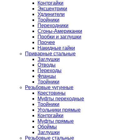
Контргайки
Эксцентрики
Удлинители
Тройники
Переходники
Сгоны-Американки
Пробки и заглушки
Прочее
Накидные гайки
Приварные стальные
Заглушки
Отводы
Переходы
Фланцы
Тройники
Резьбовые чугунные
Крестовины
Муфты переходные
Тройники
Угольники прямые
Контргайки
Муфты прямые
Обоймы
Заглушки
Резьбовые стальные