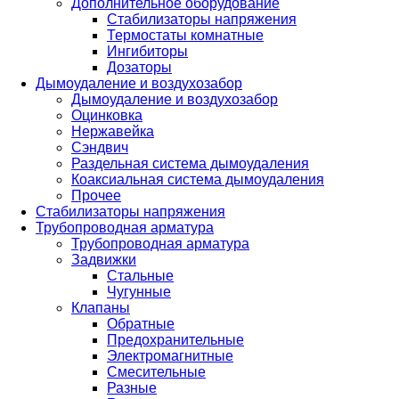
Дополнительное оборудование
Стабилизаторы напряжения
Термостаты комнатные
Ингибиторы
Дозаторы
Дымоудаление и воздухозабор
Дымоудаление и воздухозабор
Оцинковка
Нержавейка
Сэндвич
Раздельная система дымоудаления
Коаксиальная система дымоудаления
Прочее
Стабилизаторы напряжения
Трубопроводная арматура
Трубопроводная арматура
Задвижки
Стальные
Чугунные
Клапаны
Обратные
Предохранительные
Электромагнитные
Смесительные
Разные