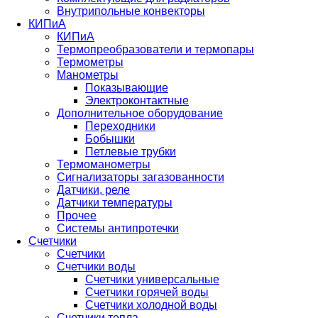
Внутрипольные конвекторы
КИПиА
КИПиА
Термопреобразователи и термопары
Термометры
Манометры
Показывающие
Электроконтактные
Дополнительное оборудование
Переходники
Бобышки
Петлевые трубки
Термоманометры
Сигнализаторы загазованности
Датчики, реле
Датчики температуры
Прочее
Системы антипротечки
Счетчики
Счетчики
Счетчики воды
Счетчики универсальные
Счетчики горячей воды
Счетчики холодной воды
Счетчики тепла