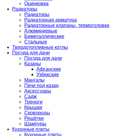
Оцинковка
Радиаторы
Радиаторы
Радиаторная арматура
Радиаторные клапаны, термоголовки
Алюминиевые
Биметаллические
Стальные
Твердотопливные котлы
Посуда для дачи
Посуда для дачи
Казаны
Афганские
Узбекские
Мангалы
Печи под казан
Аксессуары
Садж
Треноги
Крышки
Сковороды
Решётки
Шампуры
Кухонные плиты
Кухонные плиты