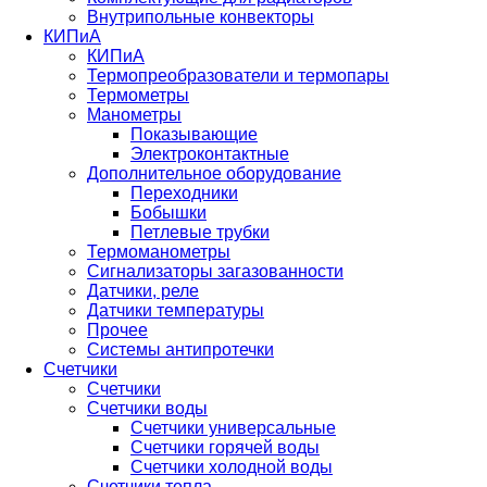
Внутрипольные конвекторы
КИПиА
КИПиА
Термопреобразователи и термопары
Термометры
Манометры
Показывающие
Электроконтактные
Дополнительное оборудование
Переходники
Бобышки
Петлевые трубки
Термоманометры
Сигнализаторы загазованности
Датчики, реле
Датчики температуры
Прочее
Системы антипротечки
Счетчики
Счетчики
Счетчики воды
Счетчики универсальные
Счетчики горячей воды
Счетчики холодной воды
Счетчики тепла