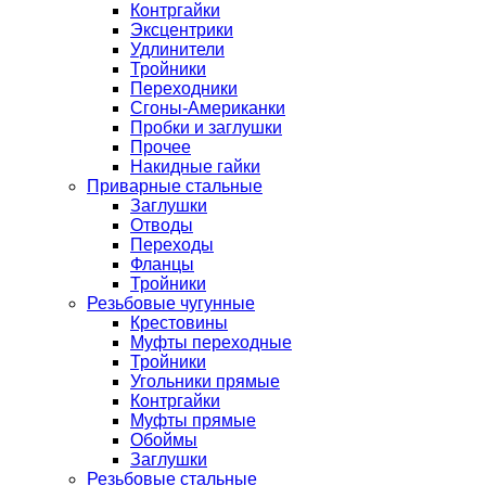
Контргайки
Эксцентрики
Удлинители
Тройники
Переходники
Сгоны-Американки
Пробки и заглушки
Прочее
Накидные гайки
Приварные стальные
Заглушки
Отводы
Переходы
Фланцы
Тройники
Резьбовые чугунные
Крестовины
Муфты переходные
Тройники
Угольники прямые
Контргайки
Муфты прямые
Обоймы
Заглушки
Резьбовые стальные