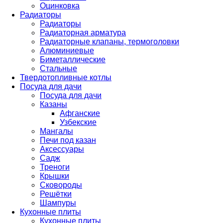
Оцинковка
Радиаторы
Радиаторы
Радиаторная арматура
Радиаторные клапаны, термоголовки
Алюминиевые
Биметаллические
Стальные
Твердотопливные котлы
Посуда для дачи
Посуда для дачи
Казаны
Афганские
Узбекские
Мангалы
Печи под казан
Аксессуары
Садж
Треноги
Крышки
Сковороды
Решётки
Шампуры
Кухонные плиты
Кухонные плиты