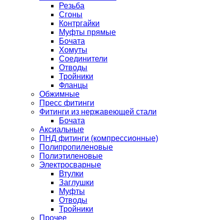
Резьба
Сгоны
Контргайки
Муфты прямые
Бочата
Хомуты
Соединители
Отводы
Тройники
Фланцы
Обжимные
Пресс фитинги
Фитинги из нержавеющей стали
Бочата
Аксиальные
ПНД фитинги (компрессионные)
Полипропиленовые
Полиэтиленовые
Электросварные
Втулки
Заглушки
Муфты
Отводы
Тройники
Прочее