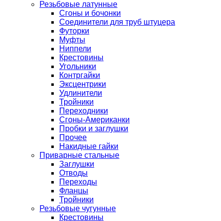
Резьбовые латунные
Сгоны и бочонки
Соединители для труб штуцера
Футорки
Муфты
Ниппели
Крестовины
Угольники
Контргайки
Эксцентрики
Удлинители
Тройники
Переходники
Сгоны-Американки
Пробки и заглушки
Прочее
Накидные гайки
Приварные стальные
Заглушки
Отводы
Переходы
Фланцы
Тройники
Резьбовые чугунные
Крестовины