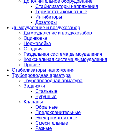
Дополнительное оборудование
Стабилизаторы напряжения
Термостаты комнатные
Ингибиторы
Дозаторы
Дымоудаление и воздухозабор
Дымоудаление и воздухозабор
Оцинковка
Нержавейка
Сэндвич
Раздельная система дымоудаления
Коаксиальная система дымоудаления
Прочее
Стабилизаторы напряжения
Трубопроводная арматура
Трубопроводная арматура
Задвижки
Стальные
Чугунные
Клапаны
Обратные
Предохранительные
Электромагнитные
Смесительные
Разные