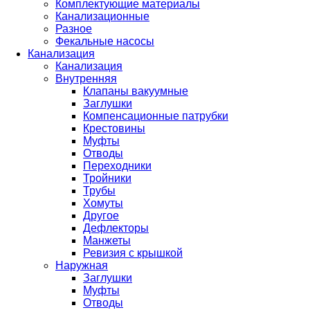
Комплектующие материалы
Канализационные
Разное
Фекальные насосы
Канализация
Канализация
Внутренняя
Клапаны вакуумные
Заглушки
Компенсационные патрубки
Крестовины
Муфты
Отводы
Переходники
Тройники
Трубы
Хомуты
Другое
Дефлекторы
Манжеты
Ревизия с крышкой
Наружная
Заглушки
Муфты
Отводы