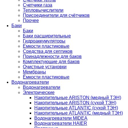
Счетчики газа
Тепловычислители
Присоединители для счётчиков
Прочее
Баки
Баки
Баки расширительные
Гидроаккумуляторы
Емкости пластиковые
Средства для септиков
Принадлежности для баков
Комплектующие для баков
Очистные установки
Мембраны
Ёмкости пластиковые
Водонагреватели
Водонагреватели
Электрические
Накопительные ARISTON (медный ТЭН)
Накопительные ARISTON (сухой ТЭН)
Накопительные ATLANTIC (сухой ТЭН)
Накопительные ATLANTIC (медный ТЭН)
Водонагреватели MIDEA
Водонагреватели HAIER