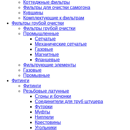
Коттеджные фильтры
Фильтры для очистки самогона
Кувшины
Комплектующие к фильтрам
Фильтры грубой очистки
Фильтры грубой очистки
Промышленные
Сетчатые
Механические сетчатые
Газовые
Магнитные
Фланцевые
Фильтрующие элементы
Газовые
Промывные
Фитинги
Фитинги
Резьбовые латунные
Сгоны и бочонки
Соединители для труб штуцера
Футорки
Муфты
Ниппели
Крестовины
Угольники