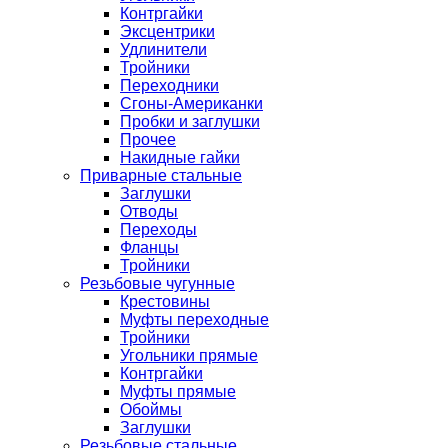
Контргайки
Эксцентрики
Удлинители
Тройники
Переходники
Сгоны-Американки
Пробки и заглушки
Прочее
Накидные гайки
Приварные стальные
Заглушки
Отводы
Переходы
Фланцы
Тройники
Резьбовые чугунные
Крестовины
Муфты переходные
Тройники
Угольники прямые
Контргайки
Муфты прямые
Обоймы
Заглушки
Резьбовые стальные