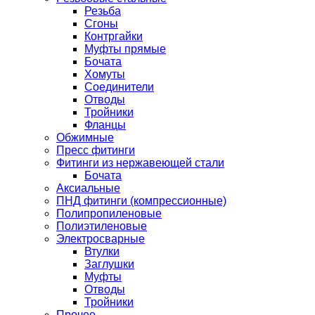
Резьба
Сгоны
Контргайки
Муфты прямые
Бочата
Хомуты
Соединители
Отводы
Тройники
Фланцы
Обжимные
Пресс фитинги
Фитинги из нержавеющей стали
Бочата
Аксиальные
ПНД фитинги (компрессионные)
Полипропиленовые
Полиэтиленовые
Электросварные
Втулки
Заглушки
Муфты
Отводы
Тройники
Прочее