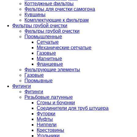
Коттеджные фильтры
Фильтры для очистки самогона
Кувшины
Комплектующие к фильтрам
Фильтры грубой очистки
Фильтры грубой очистки
Промышленные
Сетчатые
Механические сетчатые
Газовые
Магнитные
Фланцевые
Фильтрующие элементы
Газовые
Промывные
Фитинги
Фитинги
Резьбовые латунные
Сгоны и бочонки
Соединители для труб штуцера
Футорки
Муфты
Ниппели
Крестовины
Угольники