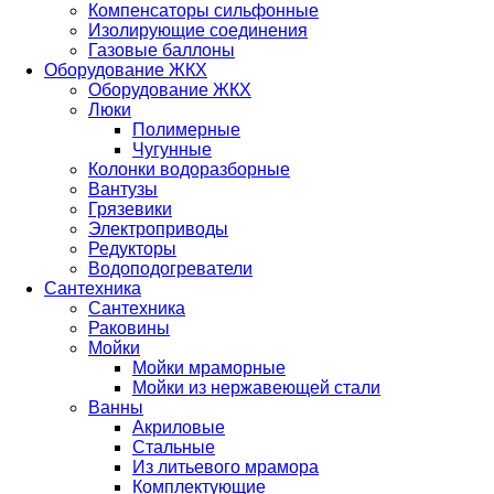
Компенсаторы сильфонные
Изолирующие соединения
Газовые баллоны
Оборудование ЖКХ
Оборудование ЖКХ
Люки
Полимерные
Чугунные
Колонки водоразборные
Вантузы
Грязевики
Электроприводы
Редукторы
Водоподогреватели
Сантехника
Сантехника
Раковины
Мойки
Мойки мраморные
Мойки из нержавеющей стали
Ванны
Акриловые
Стальные
Из литьевого мрамора
Комплектующие