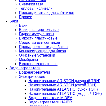
Счетчики газа
Тепловычислители
Присоединители для счётчиков
Прочее
Баки
Баки
Баки расширительные
Гидроаккумуляторы
Емкости пластиковые
Средства для септиков
Принадлежности для баков
Комплектующие для баков
Очистные установки
Мембраны
Ёмкости пластиковые
Водонагреватели
Водонагреватели
Электрические
Накопительные ARISTON (медный ТЭН)
Накопительные ARISTON (сухой ТЭН)
Накопительные ATLANTIC (сухой ТЭН)
Накопительные ATLANTIC (медный ТЭН)
Водонагреватели MIDEA
Водонагреватели HAIER