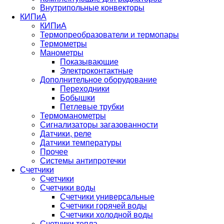
Внутрипольные конвекторы
КИПиА
КИПиА
Термопреобразователи и термопары
Термометры
Манометры
Показывающие
Электроконтактные
Дополнительное оборудование
Переходники
Бобышки
Петлевые трубки
Термоманометры
Сигнализаторы загазованности
Датчики, реле
Датчики температуры
Прочее
Системы антипротечки
Счетчики
Счетчики
Счетчики воды
Счетчики универсальные
Счетчики горячей воды
Счетчики холодной воды
Счетчики тепла