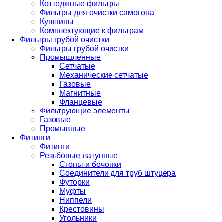
Коттеджные фильтры
Фильтры для очистки самогона
Кувшины
Комплектующие к фильтрам
Фильтры грубой очистки
Фильтры грубой очистки
Промышленные
Сетчатые
Механические сетчатые
Газовые
Магнитные
Фланцевые
Фильтрующие элементы
Газовые
Промывные
Фитинги
Фитинги
Резьбовые латунные
Сгоны и бочонки
Соединители для труб штуцера
Футорки
Муфты
Ниппели
Крестовины
Угольники