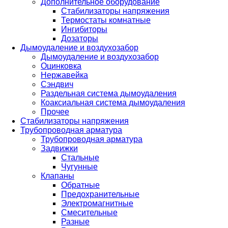
Дополнительное оборудование
Стабилизаторы напряжения
Термостаты комнатные
Ингибиторы
Дозаторы
Дымоудаление и воздухозабор
Дымоудаление и воздухозабор
Оцинковка
Нержавейка
Сэндвич
Раздельная система дымоудаления
Коаксиальная система дымоудаления
Прочее
Стабилизаторы напряжения
Трубопроводная арматура
Трубопроводная арматура
Задвижки
Стальные
Чугунные
Клапаны
Обратные
Предохранительные
Электромагнитные
Смесительные
Разные