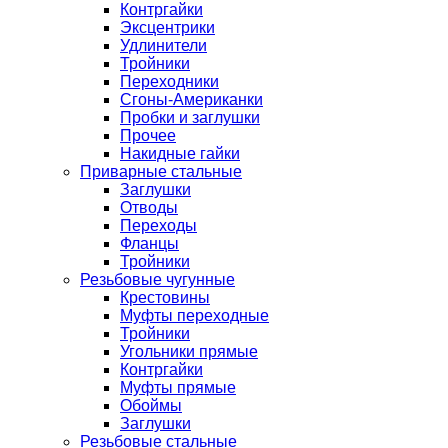
Контргайки
Эксцентрики
Удлинители
Тройники
Переходники
Сгоны-Американки
Пробки и заглушки
Прочее
Накидные гайки
Приварные стальные
Заглушки
Отводы
Переходы
Фланцы
Тройники
Резьбовые чугунные
Крестовины
Муфты переходные
Тройники
Угольники прямые
Контргайки
Муфты прямые
Обоймы
Заглушки
Резьбовые стальные