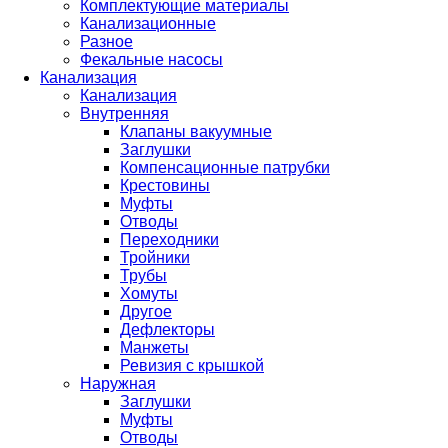
Комплектующие материалы
Канализационные
Разное
Фекальные насосы
Канализация
Канализация
Внутренняя
Клапаны вакуумные
Заглушки
Компенсационные патрубки
Крестовины
Муфты
Отводы
Переходники
Тройники
Трубы
Хомуты
Другое
Дефлекторы
Манжеты
Ревизия с крышкой
Наружная
Заглушки
Муфты
Отводы