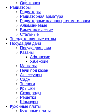
Оцинковка
Радиаторы
Радиаторы
Радиаторная арматура
Радиаторные клапаны, термоголовки
Алюминиевые
Биметаллические
Стальные
Твердотопливные котлы
Посуда для дачи
Посуда для дачи
Казаны
Афганские
Узбекские
Мангалы
Печи под казан
Аксессуары
Садж
Треноги
Крышки
Сковороды
Решётки
Шампуры
Кухонные плиты
Кухонные плиты