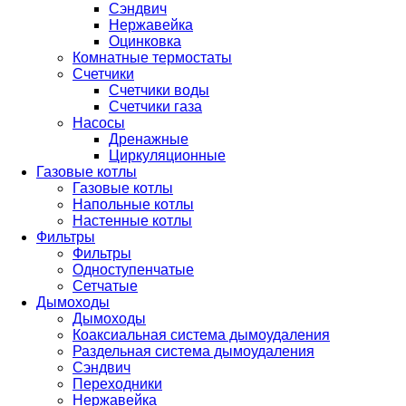
Сэндвич
Нержавейка
Оцинковка
Комнатные термостаты
Счетчики
Счетчики воды
Счетчики газа
Насосы
Дренажные
Циркуляционные
Газовые котлы
Газовые котлы
Напольные котлы
Настенные котлы
Фильтры
Фильтры
Одноступенчатые
Сетчатые
Дымоходы
Дымоходы
Коаксиальная система дымоудаления
Раздельная система дымоудаления
Сэндвич
Переходники
Нержавейка