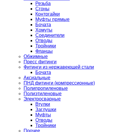
Резьба
Сгоны
Контргайки
Муфты прямые
Бочата
Хомуты
Соединители
Отводы
Тройники
Фланцы
Обжимные
Пресс фитинги
Фитинги из нержавеющей стали
Бочата
Аксиальные
ПНД фитинги (компрессионные)
Полипропиленовые
Полиэтиленовые
Электросварные
Втулки
Заглушки
Муфты
Отводы
Тройники
Прочее