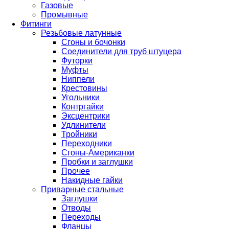
Газовые
Промывные
Фитинги
Резьбовые латунные
Сгоны и бочонки
Соединители для труб штуцера
Футорки
Муфты
Ниппели
Крестовины
Угольники
Контргайки
Эксцентрики
Удлинители
Тройники
Переходники
Сгоны-Американки
Пробки и заглушки
Прочее
Накидные гайки
Приварные стальные
Заглушки
Отводы
Переходы
Фланцы