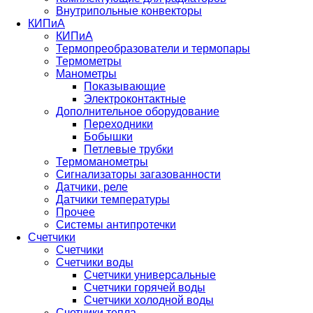
Внутрипольные конвекторы
КИПиА
КИПиА
Термопреобразователи и термопары
Термометры
Манометры
Показывающие
Электроконтактные
Дополнительное оборудование
Переходники
Бобышки
Петлевые трубки
Термоманометры
Сигнализаторы загазованности
Датчики, реле
Датчики температуры
Прочее
Системы антипротечки
Счетчики
Счетчики
Счетчики воды
Счетчики универсальные
Счетчики горячей воды
Счетчики холодной воды
Счетчики тепла