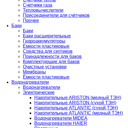
Счетчики газа
Тепловычислители
Присоединители для счётчиков
Прочее
Баки
Баки
Баки расширительные
Гидроаккумуляторы
Емкости пластиковые
Средства для септиков
Принадлежности для баков
Комплектующие для баков
Очистные установки
Мембраны
Ёмкости пластиковые
Водонагреватели
Водонагреватели
Электрические
Накопительные ARISTON (медный ТЭН)
Накопительные ARISTON (сухой ТЭН)
Накопительные ATLANTIC (сухой ТЭН)
Накопительные ATLANTIC (медный ТЭН)
Водонагреватели MIDEA
Водонагреватели HAIER