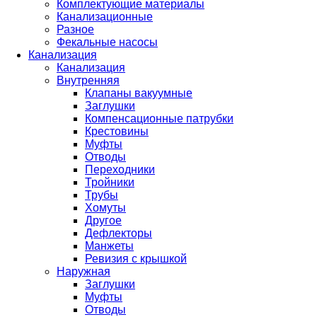
Комплектующие материалы
Канализационные
Разное
Фекальные насосы
Канализация
Канализация
Внутренняя
Клапаны вакуумные
Заглушки
Компенсационные патрубки
Крестовины
Муфты
Отводы
Переходники
Тройники
Трубы
Хомуты
Другое
Дефлекторы
Манжеты
Ревизия с крышкой
Наружная
Заглушки
Муфты
Отводы