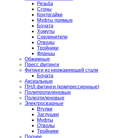
Резьба
Сгоны
Контргайки
Муфты прямые
Бочата
Хомуты
Соединители
Отводы
Тройники
Фланцы
Обжимные
Пресс фитинги
Фитинги из нержавеющей стали
Бочата
Аксиальные
ПНД фитинги (компрессионные)
Полипропиленовые
Полиэтиленовые
Электросварные
Втулки
Заглушки
Муфты
Отводы
Тройники
Прочее