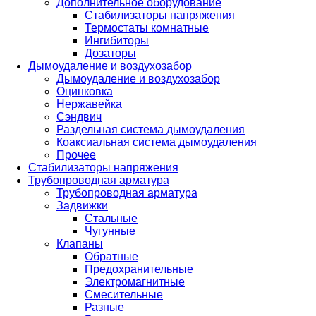
Дополнительное оборудование
Стабилизаторы напряжения
Термостаты комнатные
Ингибиторы
Дозаторы
Дымоудаление и воздухозабор
Дымоудаление и воздухозабор
Оцинковка
Нержавейка
Сэндвич
Раздельная система дымоудаления
Коаксиальная система дымоудаления
Прочее
Стабилизаторы напряжения
Трубопроводная арматура
Трубопроводная арматура
Задвижки
Стальные
Чугунные
Клапаны
Обратные
Предохранительные
Электромагнитные
Смесительные
Разные