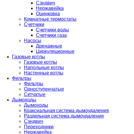
Сэндвич
Нержавейка
Оцинковка
Комнатные термостаты
Счетчики
Счетчики воды
Счетчики газа
Насосы
Дренажные
Циркуляционные
Газовые котлы
Газовые котлы
Напольные котлы
Настенные котлы
Фильтры
Фильтры
Одноступенчатые
Сетчатые
Дымоходы
Дымоходы
Коаксиальная система дымоудаления
Раздельная система дымоудаления
Сэндвич
Переходники
Нержавейка