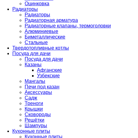
Оцинковка
Радиаторы
Радиаторы
Радиаторная арматура
Радиаторные клапаны, термоголовки
Алюминиевые
Биметаллические
Стальные
Твердотопливные котлы
Посуда для дачи
Посуда для дачи
Казаны
Афганские
Узбекские
Мангалы
Печи под казан
Аксессуары
Садж
Треноги
Крышки
Сковороды
Решётки
Шампуры
Кухонные плиты
Кухонные плиты