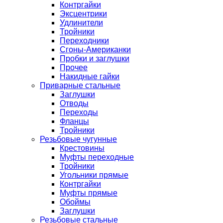
Контргайки
Эксцентрики
Удлинители
Тройники
Переходники
Сгоны-Американки
Пробки и заглушки
Прочее
Накидные гайки
Приварные стальные
Заглушки
Отводы
Переходы
Фланцы
Тройники
Резьбовые чугунные
Крестовины
Муфты переходные
Тройники
Угольники прямые
Контргайки
Муфты прямые
Обоймы
Заглушки
Резьбовые стальные