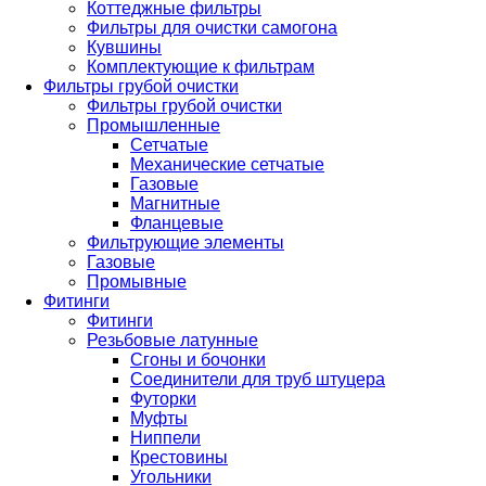
Коттеджные фильтры
Фильтры для очистки самогона
Кувшины
Комплектующие к фильтрам
Фильтры грубой очистки
Фильтры грубой очистки
Промышленные
Сетчатые
Механические сетчатые
Газовые
Магнитные
Фланцевые
Фильтрующие элементы
Газовые
Промывные
Фитинги
Фитинги
Резьбовые латунные
Сгоны и бочонки
Соединители для труб штуцера
Футорки
Муфты
Ниппели
Крестовины
Угольники