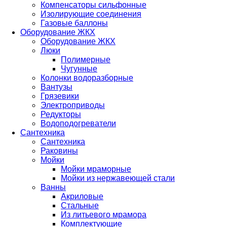
Компенсаторы сильфонные
Изолирующие соединения
Газовые баллоны
Оборудование ЖКХ
Оборудование ЖКХ
Люки
Полимерные
Чугунные
Колонки водоразборные
Вантузы
Грязевики
Электроприводы
Редукторы
Водоподогреватели
Сантехника
Сантехника
Раковины
Мойки
Мойки мраморные
Мойки из нержавеющей стали
Ванны
Акриловые
Стальные
Из литьевого мрамора
Комплектующие