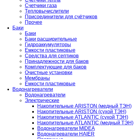
Счетчики газа
Тепловычислители
Присоединители для счётчиков
Прочее
Баки
Баки
Баки расширительные
Гидроаккумуляторы
Емкости пластиковые
Средства для септиков
Принадлежности для баков
Комплектующие для баков
Очистные установки
Мембраны
Ёмкости пластиковые
Водонагреватели
Водонагреватели
Электрические
Накопительные ARISTON (медный ТЭН)
Накопительные ARISTON (сухой ТЭН)
Накопительные ATLANTIC (сухой ТЭН)
Накопительные ATLANTIC (медный ТЭН)
Водонагреватели MIDEA
Водонагреватели HAIER