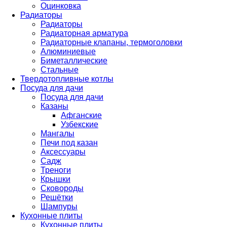
Оцинковка
Радиаторы
Радиаторы
Радиаторная арматура
Радиаторные клапаны, термоголовки
Алюминиевые
Биметаллические
Стальные
Твердотопливные котлы
Посуда для дачи
Посуда для дачи
Казаны
Афганские
Узбекские
Мангалы
Печи под казан
Аксессуары
Садж
Треноги
Крышки
Сковороды
Решётки
Шампуры
Кухонные плиты
Кухонные плиты