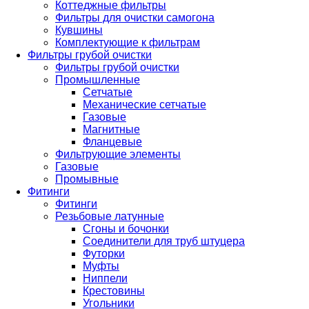
Коттеджные фильтры
Фильтры для очистки самогона
Кувшины
Комплектующие к фильтрам
Фильтры грубой очистки
Фильтры грубой очистки
Промышленные
Сетчатые
Механические сетчатые
Газовые
Магнитные
Фланцевые
Фильтрующие элементы
Газовые
Промывные
Фитинги
Фитинги
Резьбовые латунные
Сгоны и бочонки
Соединители для труб штуцера
Футорки
Муфты
Ниппели
Крестовины
Угольники