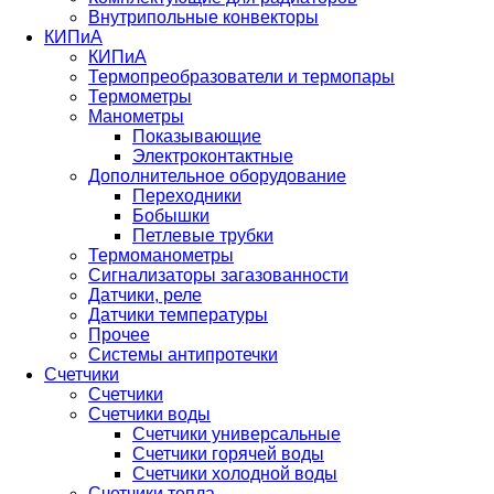
Внутрипольные конвекторы
КИПиА
КИПиА
Термопреобразователи и термопары
Термометры
Манометры
Показывающие
Электроконтактные
Дополнительное оборудование
Переходники
Бобышки
Петлевые трубки
Термоманометры
Сигнализаторы загазованности
Датчики, реле
Датчики температуры
Прочее
Системы антипротечки
Счетчики
Счетчики
Счетчики воды
Счетчики универсальные
Счетчики горячей воды
Счетчики холодной воды
Счетчики тепла