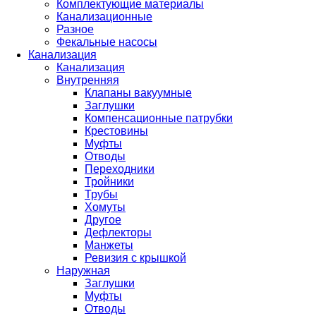
Комплектующие материалы
Канализационные
Разное
Фекальные насосы
Канализация
Канализация
Внутренняя
Клапаны вакуумные
Заглушки
Компенсационные патрубки
Крестовины
Муфты
Отводы
Переходники
Тройники
Трубы
Хомуты
Другое
Дефлекторы
Манжеты
Ревизия с крышкой
Наружная
Заглушки
Муфты
Отводы