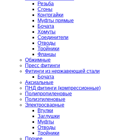
Резьба
Сгоны
Контргайки
Муфты прямые
Бочата
Хомуты
Соединители
Отводы
Тройники
Фланцы
Обжимные
Пресс фитинги
Фитинги из нержавеющей стали
Бочата
Аксиальные
ПНД фитинги (компрессионные)
Полипропиленовые
Полиэтиленовые
Электросварные
Втулки
Заглушки
Муфты
Отводы
Тройники
Прочее