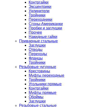
Контргайки
Эксцентрики
Удлинители
Тройники
Переходники
Сгоны-Американки
Пробки и заглушки
Прочее
Накидные гайки
Приварные стальные
Заглушки
Отводы
Переходы
Фланцы
Тройники
Резьбовые чугунные
Крестовины
Муфты переходные
Тройники
Угольники прямые
Контргайки
Муфты прямые
Обоймы
Заглушки
Резьбовые стальные