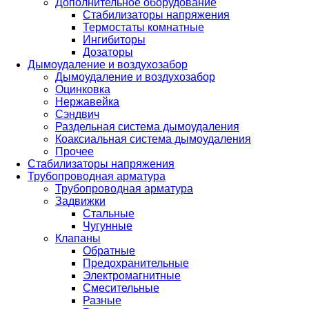
Дополнительное оборудование
Стабилизаторы напряжения
Термостаты комнатные
Ингибиторы
Дозаторы
Дымоудаление и воздухозабор
Дымоудаление и воздухозабор
Оцинковка
Нержавейка
Сэндвич
Раздельная система дымоудаления
Коаксиальная система дымоудаления
Прочее
Стабилизаторы напряжения
Трубопроводная арматура
Трубопроводная арматура
Задвижки
Стальные
Чугунные
Клапаны
Обратные
Предохранительные
Электромагнитные
Смесительные
Разные