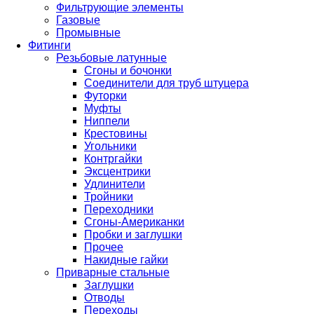
Фильтрующие элементы
Газовые
Промывные
Фитинги
Резьбовые латунные
Сгоны и бочонки
Соединители для труб штуцера
Футорки
Муфты
Ниппели
Крестовины
Угольники
Контргайки
Эксцентрики
Удлинители
Тройники
Переходники
Сгоны-Американки
Пробки и заглушки
Прочее
Накидные гайки
Приварные стальные
Заглушки
Отводы
Переходы