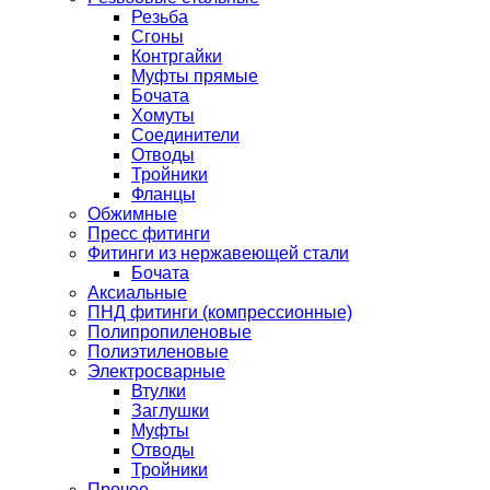
Резьба
Сгоны
Контргайки
Муфты прямые
Бочата
Хомуты
Соединители
Отводы
Тройники
Фланцы
Обжимные
Пресс фитинги
Фитинги из нержавеющей стали
Бочата
Аксиальные
ПНД фитинги (компрессионные)
Полипропиленовые
Полиэтиленовые
Электросварные
Втулки
Заглушки
Муфты
Отводы
Тройники
Прочее