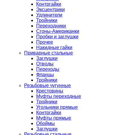
Контргайки
Эксцентрики
Удлинители
Тройники
Переходники
Сгоны-Американки
Пробки и заглушки
Прочее
Накидные гайки
Приварные стальные
Заглушки
Отводы
Переходы
Фланцы
Тройники
Резьбовые чугунные
Крестовины
Муфты переходные
Тройники
Угольники прямые
Контргайки
Муфты прямые
Обоймы
Заглушки
Резьбовые стальные