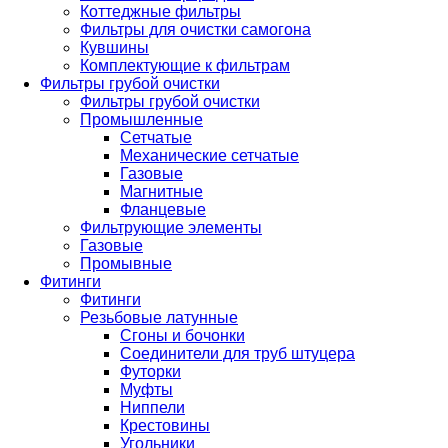
Коттеджные фильтры
Фильтры для очистки самогона
Кувшины
Комплектующие к фильтрам
Фильтры грубой очистки
Фильтры грубой очистки
Промышленные
Сетчатые
Механические сетчатые
Газовые
Магнитные
Фланцевые
Фильтрующие элементы
Газовые
Промывные
Фитинги
Фитинги
Резьбовые латунные
Сгоны и бочонки
Соединители для труб штуцера
Футорки
Муфты
Ниппели
Крестовины
Угольники