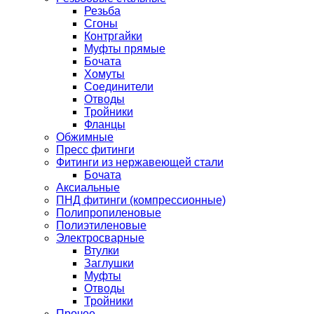
Резьба
Сгоны
Контргайки
Муфты прямые
Бочата
Хомуты
Соединители
Отводы
Тройники
Фланцы
Обжимные
Пресс фитинги
Фитинги из нержавеющей стали
Бочата
Аксиальные
ПНД фитинги (компрессионные)
Полипропиленовые
Полиэтиленовые
Электросварные
Втулки
Заглушки
Муфты
Отводы
Тройники
Прочее