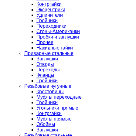
Контргайки
Эксцентрики
Удлинители
Тройники
Переходники
Сгоны-Американки
Пробки и заглушки
Прочее
Накидные гайки
Приварные стальные
Заглушки
Отводы
Переходы
Фланцы
Тройники
Резьбовые чугунные
Крестовины
Муфты переходные
Тройники
Угольники прямые
Контргайки
Муфты прямые
Обоймы
Заглушки
Резьбовые стальные