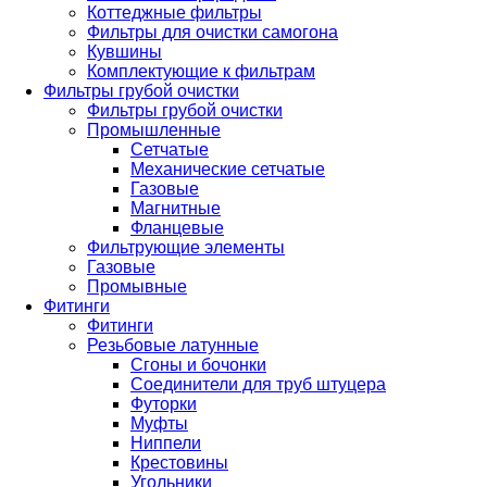
Коттеджные фильтры
Фильтры для очистки самогона
Кувшины
Комплектующие к фильтрам
Фильтры грубой очистки
Фильтры грубой очистки
Промышленные
Сетчатые
Механические сетчатые
Газовые
Магнитные
Фланцевые
Фильтрующие элементы
Газовые
Промывные
Фитинги
Фитинги
Резьбовые латунные
Сгоны и бочонки
Соединители для труб штуцера
Футорки
Муфты
Ниппели
Крестовины
Угольники