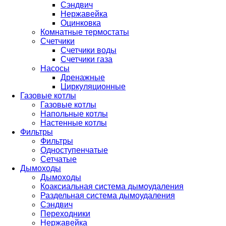
Сэндвич
Нержавейка
Оцинковка
Комнатные термостаты
Счетчики
Счетчики воды
Счетчики газа
Насосы
Дренажные
Циркуляционные
Газовые котлы
Газовые котлы
Напольные котлы
Настенные котлы
Фильтры
Фильтры
Одноступенчатые
Сетчатые
Дымоходы
Дымоходы
Коаксиальная система дымоудаления
Раздельная система дымоудаления
Сэндвич
Переходники
Нержавейка