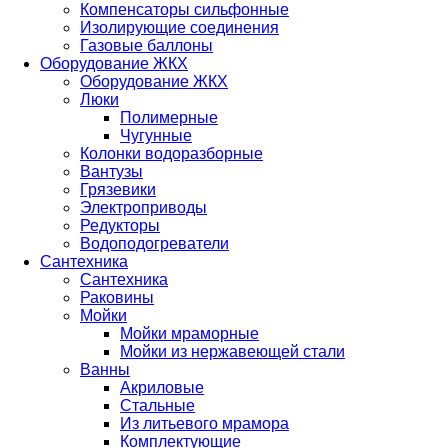
Компенсаторы сильфонные
Изолирующие соединения
Газовые баллоны
Оборудование ЖКХ
Оборудование ЖКХ
Люки
Полимерные
Чугунные
Колонки водоразборные
Вантузы
Грязевики
Электроприводы
Редукторы
Водоподогреватели
Сантехника
Сантехника
Раковины
Мойки
Мойки мраморные
Мойки из нержавеющей стали
Ванны
Акриловые
Стальные
Из литьевого мрамора
Комплектующие