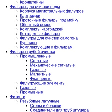
Кронштейны
Фильтры для очистки воды
Корпуса магистральных фильтров
Картриджи
Проточные фильтры под мойку
Обратный осмос
Комплекты картриджей
Коттеджные фильтры
Фильтры для очистки самогона
Кувшины
Комплектующие к фильтрам
Фильтры грубой очистки
Промышленные
Сетчатые
Механические сетчатые
Газовые
Магнитные
Фланцевые
Фильтрующие элементы
Газовые
Промывные
Фитинги
Резьбовые латунные
Сгоны и бочонки
Соединители для труб штуцера