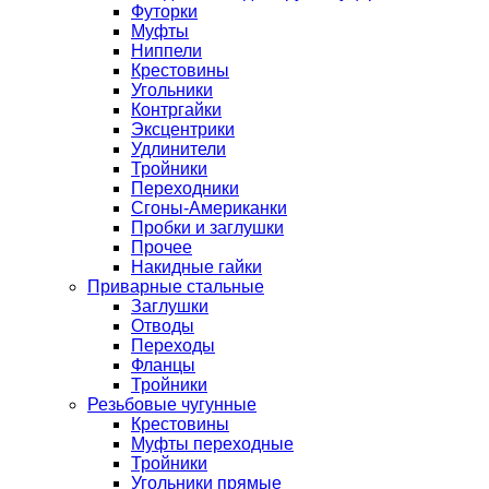
Футорки
Муфты
Ниппели
Крестовины
Угольники
Контргайки
Эксцентрики
Удлинители
Тройники
Переходники
Сгоны-Американки
Пробки и заглушки
Прочее
Накидные гайки
Приварные стальные
Заглушки
Отводы
Переходы
Фланцы
Тройники
Резьбовые чугунные
Крестовины
Муфты переходные
Тройники
Угольники прямые