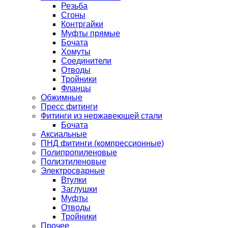
Резьба
Сгоны
Контргайки
Муфты прямые
Бочата
Хомуты
Соединители
Отводы
Тройники
Фланцы
Обжимные
Пресс фитинги
Фитинги из нержавеющей стали
Бочата
Аксиальные
ПНД фитинги (компрессионные)
Полипропиленовые
Полиэтиленовые
Электросварные
Втулки
Заглушки
Муфты
Отводы
Тройники
Прочее