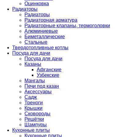
Оцинковка
Радиаторы
Радиаторы
Радиаторная арматура
Радиаторные клапаны, термоголовки
Алюминиевые
Биметаллические
Стальные
Твердотопливные котлы
Посуда для дачи
Посуда для дачи
Казаны
Афганские
Узбекские
Мангалы
Печи под казан
Аксессуары
Садж
Треноги
Крышки
Сковороды
Решётки
Шампуры
Кухонные плиты
Кухонные плиты