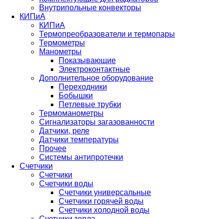
Внутрипольные конвекторы
КИПиА
КИПиА
Термопреобразователи и термопары
Термометры
Манометры
Показывающие
Электроконтактные
Дополнительное оборудование
Переходники
Бобышки
Петлевые трубки
Термоманометры
Сигнализаторы загазованности
Датчики, реле
Датчики температуры
Прочее
Системы антипротечки
Счетчики
Счетчики
Счетчики воды
Счетчики универсальные
Счетчики горячей воды
Счетчики холодной воды
Счетчики тепла