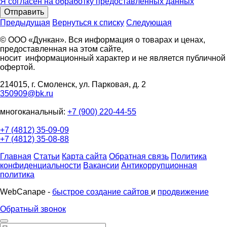
Я согласен на обработку предоставленных данных
Отправить
Предыдущая
Вернуться к списку
Следующая
© ООО «Дункан». Вся информация о товарах и ценах,
предоставленная на этом сайте,
носит информационный характер и не является публичной
офертой.
214015, г. Смоленск, ул. Парковая, д. 2
350909@bk.ru
многоканальный:
+7 (900) 220-44-55
+7 (4812) 35-09-09
+7 (4812) 35-08-88
Главная
Статьи
Карта сайта
Обратная связь
Политика
конфиденциальности
Вакансии
Антикоррупционная
политика
WebCanape -
быстрое создание сайтов
и
продвижение
Обратный звонок