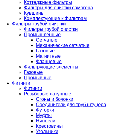
Коттеджные фильтры
Фильтры для очистки самогона
Кувшины
Комплектующие к фильтрам
Фильтры грубой очистки
Фильтры грубой очистки
Промышленные
Сетчатые
Механические сетчатые
Газовые
Магнитные
Фланцевые
Фильтрующие элементы
Газовые
Промывные
Фитинги
Фитинги
Резьбовые латунные
Сгоны и бочонки
Соединители для труб штуцера
Футорки
Муфты
Ниппели
Крестовины
Угольники