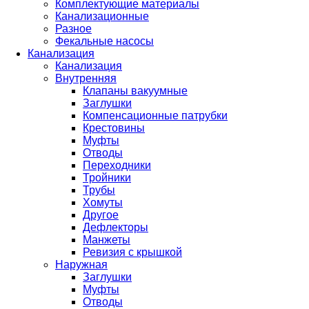
Комплектующие материалы
Канализационные
Разное
Фекальные насосы
Канализация
Канализация
Внутренняя
Клапаны вакуумные
Заглушки
Компенсационные патрубки
Крестовины
Муфты
Отводы
Переходники
Тройники
Трубы
Хомуты
Другое
Дефлекторы
Манжеты
Ревизия с крышкой
Наружная
Заглушки
Муфты
Отводы