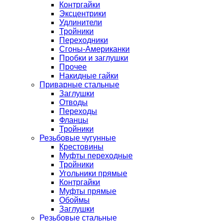
Контргайки
Эксцентрики
Удлинители
Тройники
Переходники
Сгоны-Американки
Пробки и заглушки
Прочее
Накидные гайки
Приварные стальные
Заглушки
Отводы
Переходы
Фланцы
Тройники
Резьбовые чугунные
Крестовины
Муфты переходные
Тройники
Угольники прямые
Контргайки
Муфты прямые
Обоймы
Заглушки
Резьбовые стальные