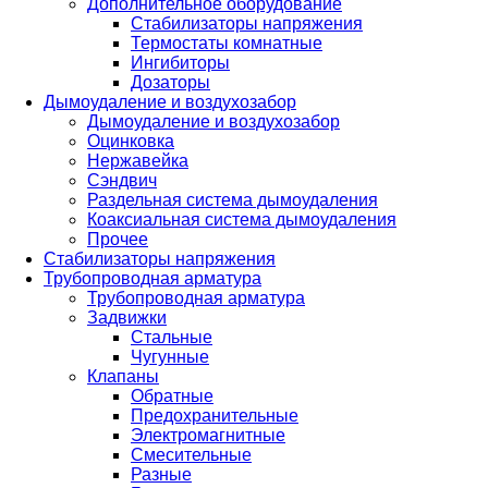
Дополнительное оборудование
Стабилизаторы напряжения
Термостаты комнатные
Ингибиторы
Дозаторы
Дымоудаление и воздухозабор
Дымоудаление и воздухозабор
Оцинковка
Нержавейка
Сэндвич
Раздельная система дымоудаления
Коаксиальная система дымоудаления
Прочее
Стабилизаторы напряжения
Трубопроводная арматура
Трубопроводная арматура
Задвижки
Стальные
Чугунные
Клапаны
Обратные
Предохранительные
Электромагнитные
Смесительные
Разные