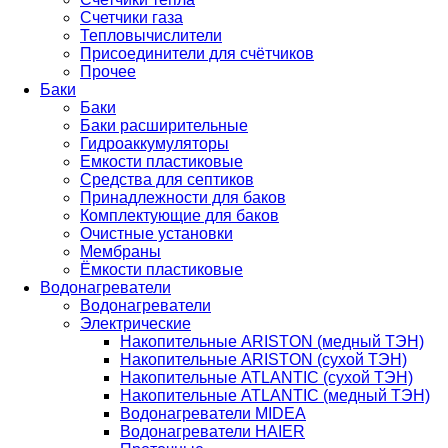
Счетчики газа
Тепловычислители
Присоединители для счётчиков
Прочее
Баки
Баки
Баки расширительные
Гидроаккумуляторы
Емкости пластиковые
Средства для септиков
Принадлежности для баков
Комплектующие для баков
Очистные установки
Мембраны
Ёмкости пластиковые
Водонагреватели
Водонагреватели
Электрические
Накопительные ARISTON (медный ТЭН)
Накопительные ARISTON (сухой ТЭН)
Накопительные ATLANTIC (сухой ТЭН)
Накопительные ATLANTIC (медный ТЭН)
Водонагреватели MIDEA
Водонагреватели HAIER