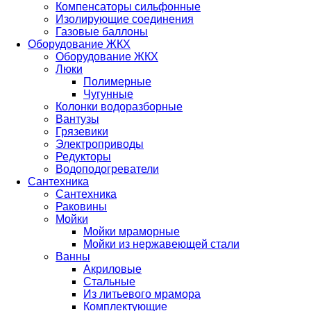
Компенсаторы сильфонные
Изолирующие соединения
Газовые баллоны
Оборудование ЖКХ
Оборудование ЖКХ
Люки
Полимерные
Чугунные
Колонки водоразборные
Вантузы
Грязевики
Электроприводы
Редукторы
Водоподогреватели
Сантехника
Сантехника
Раковины
Мойки
Мойки мраморные
Мойки из нержавеющей стали
Ванны
Акриловые
Стальные
Из литьевого мрамора
Комплектующие