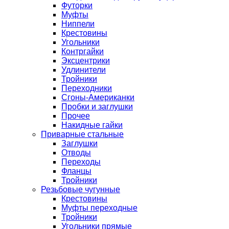
Футорки
Муфты
Ниппели
Крестовины
Угольники
Контргайки
Эксцентрики
Удлинители
Тройники
Переходники
Сгоны-Американки
Пробки и заглушки
Прочее
Накидные гайки
Приварные стальные
Заглушки
Отводы
Переходы
Фланцы
Тройники
Резьбовые чугунные
Крестовины
Муфты переходные
Тройники
Угольники прямые