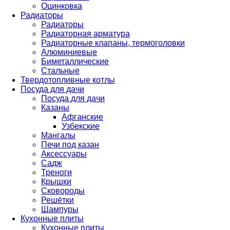
Оцинковка
Радиаторы
Радиаторы
Радиаторная арматура
Радиаторные клапаны, термоголовки
Алюминиевые
Биметаллические
Стальные
Твердотопливные котлы
Посуда для дачи
Посуда для дачи
Казаны
Афганские
Узбекские
Мангалы
Печи под казан
Аксессуары
Садж
Треноги
Крышки
Сковороды
Решётки
Шампуры
Кухонные плиты
Кухонные плиты