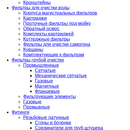
Кронштейны
Фильтры для очистки воды
Корпуса магистральных фильтров
Картриджи
Проточные фильтры под мойку
Обратный осмос
Комплекты картриджей
Коттеджные фильтры
Фильтры для очистки самогона
Кувшины
Комплектующие к фильтрам
Фильтры грубой очистки
Промышленные
Сетчатые
Механические сетчатые
Газовые
Магнитные
Фланцевые
Фильтрующие элементы
Газовые
Промывные
Фитинги
Резьбовые латунные
Сгоны и бочонки
Соединители для труб штуцера