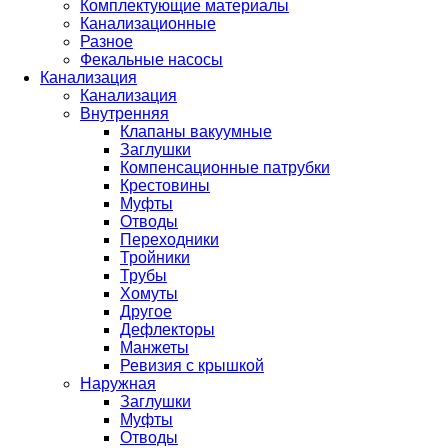
Комплектующие материалы
Канализационные
Разное
Фекальные насосы
Канализация
Канализация
Внутренняя
Клапаны вакуумные
Заглушки
Компенсационные патрубки
Крестовины
Муфты
Отводы
Переходники
Тройники
Трубы
Хомуты
Другое
Дефлекторы
Манжеты
Ревизия с крышкой
Наружная
Заглушки
Муфты
Отводы