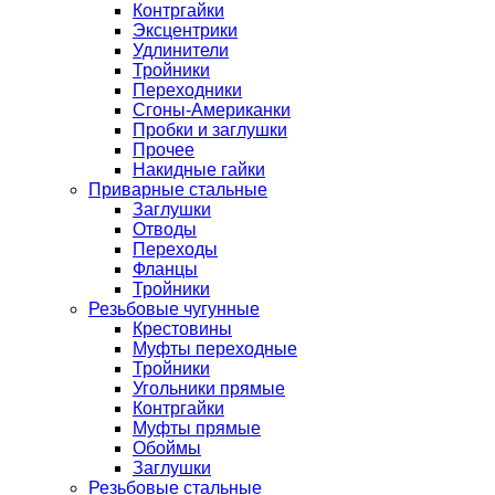
Контргайки
Эксцентрики
Удлинители
Тройники
Переходники
Сгоны-Американки
Пробки и заглушки
Прочее
Накидные гайки
Приварные стальные
Заглушки
Отводы
Переходы
Фланцы
Тройники
Резьбовые чугунные
Крестовины
Муфты переходные
Тройники
Угольники прямые
Контргайки
Муфты прямые
Обоймы
Заглушки
Резьбовые стальные