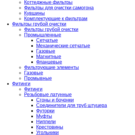
Коттеджные фильтры
Фильтры для очистки самогона
Кувшины
Комплектующие к фильтрам
Фильтры грубой очистки
Фильтры грубой очистки
Промышленные
Сетчатые
Механические сетчатые
Газовые
Магнитные
Фланцевые
Фильтрующие элементы
Газовые
Промывные
Фитинги
Фитинги
Резьбовые латунные
Сгоны и бочонки
Соединители для труб штуцера
Футорки
Муфты
Ниппели
Крестовины
Угольники