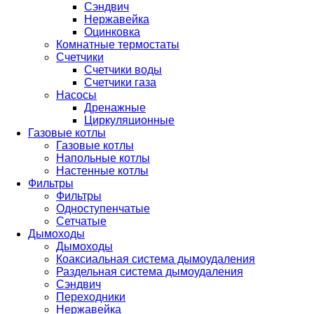
Сэндвич
Нержавейка
Оцинковка
Комнатные термостаты
Счетчики
Счетчики воды
Счетчики газа
Насосы
Дренажные
Циркуляционные
Газовые котлы
Газовые котлы
Напольные котлы
Настенные котлы
Фильтры
Фильтры
Одноступенчатые
Сетчатые
Дымоходы
Дымоходы
Коаксиальная система дымоудаления
Раздельная система дымоудаления
Сэндвич
Переходники
Нержавейка