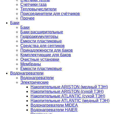
Счетчики газа
Тепловычислители
Присоединители для счётчиков
Прочее
Баки
Баки
Баки расширительные
Гидроаккумуляторы
Емкости пластиковые
Средства для септиков
Принадлежности для баков
Комплектующие для баков
Очистные установки
Мембраны
Ёмкости пластиковые
Водонагреватели
Водонагреватели
Электрические
Накопительные ARISTON (медный ТЭН)
Накопительные ARISTON (сухой ТЭН)
Накопительные ATLANTIC (сухой ТЭН)
Накопительные ATLANTIC (медный ТЭН)
Водонагреватели MIDEA
Водонагреватели HAIER