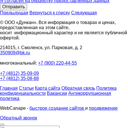
Я согласен на обработку предоставленных данных
Отправить
Предыдущая
Вернуться к списку
Следующая
© ООО «Дункан». Вся информация о товарах и ценах,
предоставленная на этом сайте,
носит информационный характер и не является публичной
офертой.
214015, г. Смоленск, ул. Парковая, д. 2
350909@bk.ru
многоканальный:
+7 (900) 220-44-55
+7 (4812) 35-09-09
+7 (4812) 35-08-88
Главная
Статьи
Карта сайта
Обратная связь
Политика
конфиденциальности
Вакансии
Антикоррупционная
политика
WebCanape -
быстрое создание сайтов
и
продвижение
Обратный звонок