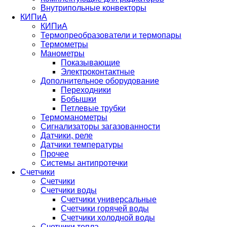
Внутрипольные конвекторы
КИПиА
КИПиА
Термопреобразователи и термопары
Термометры
Манометры
Показывающие
Электроконтактные
Дополнительное оборудование
Переходники
Бобышки
Петлевые трубки
Термоманометры
Сигнализаторы загазованности
Датчики, реле
Датчики температуры
Прочее
Системы антипротечки
Счетчики
Счетчики
Счетчики воды
Счетчики универсальные
Счетчики горячей воды
Счетчики холодной воды
Счетчики тепла