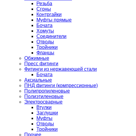
Резьба
Сгоны
Контргайки
Муфты прямые
Бочата
Хомуты
Соединители
Отводы
Тройники
Фланцы
Обжимные
Пресс фитинги
Фитинги из нержавеющей стали
Бочата
Аксиальные
ПНД фитинги (компрессионные)
Полипропиленовые
Полиэтиленовые
Электросварные
Втулки
Заглушки
Муфты
Отводы
Тройники
Прочее