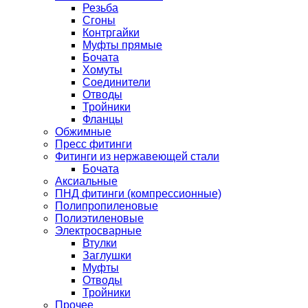
Резьба
Сгоны
Контргайки
Муфты прямые
Бочата
Хомуты
Соединители
Отводы
Тройники
Фланцы
Обжимные
Пресс фитинги
Фитинги из нержавеющей стали
Бочата
Аксиальные
ПНД фитинги (компрессионные)
Полипропиленовые
Полиэтиленовые
Электросварные
Втулки
Заглушки
Муфты
Отводы
Тройники
Прочее