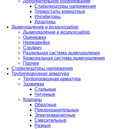
Дополнительное оборудование
Стабилизаторы напряжения
Термостаты комнатные
Ингибиторы
Дозаторы
Дымоудаление и воздухозабор
Дымоудаление и воздухозабор
Оцинковка
Нержавейка
Сэндвич
Раздельная система дымоудаления
Коаксиальная система дымоудаления
Прочее
Стабилизаторы напряжения
Трубопроводная арматура
Трубопроводная арматура
Задвижки
Стальные
Чугунные
Клапаны
Обратные
Предохранительные
Электромагнитные
Смесительные
Разные