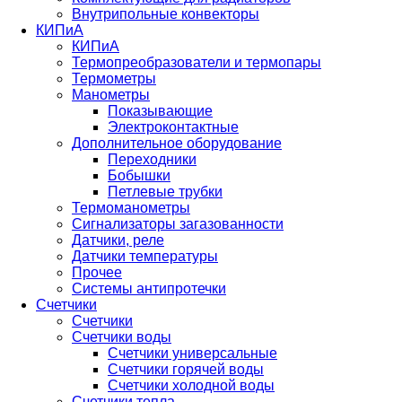
Внутрипольные конвекторы
КИПиА
КИПиА
Термопреобразователи и термопары
Термометры
Манометры
Показывающие
Электроконтактные
Дополнительное оборудование
Переходники
Бобышки
Петлевые трубки
Термоманометры
Сигнализаторы загазованности
Датчики, реле
Датчики температуры
Прочее
Системы антипротечки
Счетчики
Счетчики
Счетчики воды
Счетчики универсальные
Счетчики горячей воды
Счетчики холодной воды
Счетчики тепла