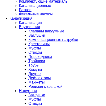
Комплектующие материалы
Канализационные
Разное
Фекальные насосы
Канализация
Канализация
Внутренняя
Клапаны вакуумные
Заглушки
Компенсационные патрубки
Крестовины
Муфты
Отводы
Переходники
Тройники
Трубы
Хомуты
Другое
Дефлекторы
Манжеты
Ревизия с крышкой
Наружная
Заглушки
Муфты
Отводы