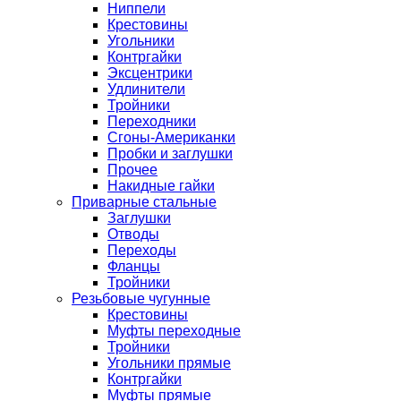
Ниппели
Крестовины
Угольники
Контргайки
Эксцентрики
Удлинители
Тройники
Переходники
Сгоны-Американки
Пробки и заглушки
Прочее
Накидные гайки
Приварные стальные
Заглушки
Отводы
Переходы
Фланцы
Тройники
Резьбовые чугунные
Крестовины
Муфты переходные
Тройники
Угольники прямые
Контргайки
Муфты прямые