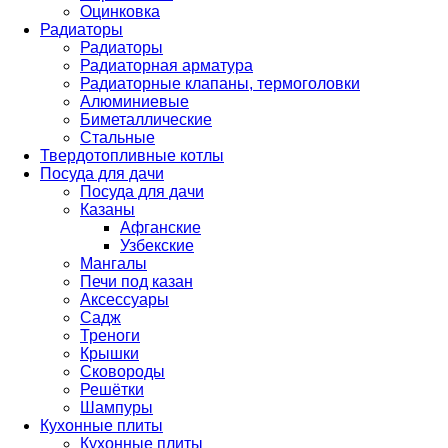
Оцинковка
Радиаторы
Радиаторы
Радиаторная арматура
Радиаторные клапаны, термоголовки
Алюминиевые
Биметаллические
Стальные
Твердотопливные котлы
Посуда для дачи
Посуда для дачи
Казаны
Афганские
Узбекские
Мангалы
Печи под казан
Аксессуары
Садж
Треноги
Крышки
Сковороды
Решётки
Шампуры
Кухонные плиты
Кухонные плиты