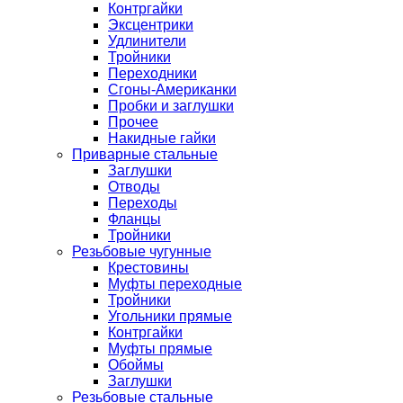
Контргайки
Эксцентрики
Удлинители
Тройники
Переходники
Сгоны-Американки
Пробки и заглушки
Прочее
Накидные гайки
Приварные стальные
Заглушки
Отводы
Переходы
Фланцы
Тройники
Резьбовые чугунные
Крестовины
Муфты переходные
Тройники
Угольники прямые
Контргайки
Муфты прямые
Обоймы
Заглушки
Резьбовые стальные