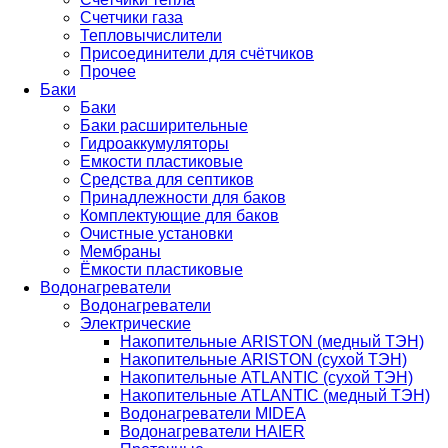
Счетчики газа
Тепловычислители
Присоединители для счётчиков
Прочее
Баки
Баки
Баки расширительные
Гидроаккумуляторы
Емкости пластиковые
Средства для септиков
Принадлежности для баков
Комплектующие для баков
Очистные установки
Мембраны
Ёмкости пластиковые
Водонагреватели
Водонагреватели
Электрические
Накопительные ARISTON (медный ТЭН)
Накопительные ARISTON (сухой ТЭН)
Накопительные ATLANTIC (сухой ТЭН)
Накопительные ATLANTIC (медный ТЭН)
Водонагреватели MIDEA
Водонагреватели HAIER