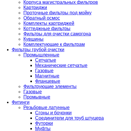
Корпуса магистральных фильтров
Картриджи
Проточные фильтры под мойку
Обратный осмос
Комплекты картриджей
Коттеджные фильтры
Фильтры для очистки самогона
Кувшины
Комплектующие к фильтрам
Фильтры грубой очистки
Промышленные
Сетчатые
Механические сетчатые
Газовые
Магнитные
Фланцевые
Фильтрующие элементы
Газовые
Промывные
Фитинги
Резьбовые латунные
Сгоны и бочонки
Соединители для труб штуцера
Футорки
Муфты