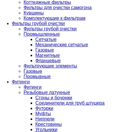
Коттеджные фильтры
Фильтры для очистки самогона
Кувшины
Комплектующие к фильтрам
Фильтры грубой очистки
Фильтры грубой очистки
Промышленные
Сетчатые
Механические сетчатые
Газовые
Магнитные
Фланцевые
Фильтрующие элементы
Газовые
Промывные
Фитинги
Фитинги
Резьбовые латунные
Сгоны и бочонки
Соединители для труб штуцера
Футорки
Муфты
Ниппели
Крестовины
Угольники