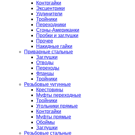
Контргайки
Эксцентрики
Удлинители
Тройники
Переходники
Сгоны-Американки
Пробки и заглушки
Прочее
Накидные гайки
Приварные стальные
Заглушки
Отводы
Переходы
Фланцы
Тройники
Резьбовые чугунные
Крестовины
Муфты переходные
Тройники
Угольники прямые
Контргайки
Муфты прямые
Обоймы
Заглушки
Резьбовые стальные