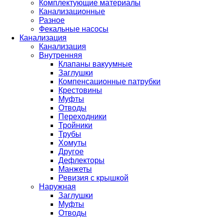
Комплектующие материалы
Канализационные
Разное
Фекальные насосы
Канализация
Канализация
Внутренняя
Клапаны вакуумные
Заглушки
Компенсационные патрубки
Крестовины
Муфты
Отводы
Переходники
Тройники
Трубы
Хомуты
Другое
Дефлекторы
Манжеты
Ревизия с крышкой
Наружная
Заглушки
Муфты
Отводы