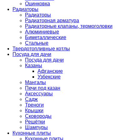
Оцинковка
Радиаторы
Радиаторы
Радиаторная арматура
Радиаторные клапаны, термоголовки
Алюминиевые
Биметаллические
Стальные
Твердотопливные котлы
Посуда для дачи
Посуда для дачи
Казаны
Афганские
Узбекские
Мангалы
Печи под казан
Аксессуары
Садж
Треноги
Крышки
Сковороды
Решётки
Шампуры
Кухонные плиты
Кухонные плиты