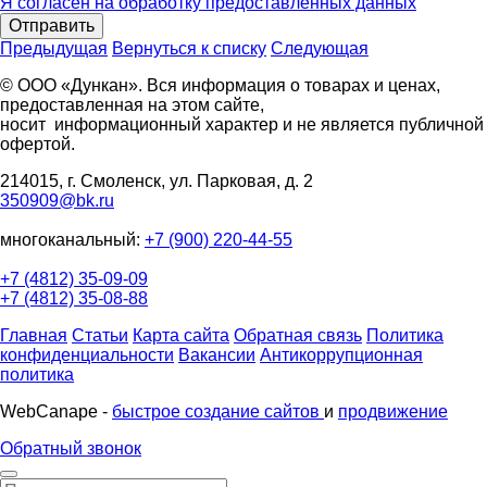
Я согласен на обработку предоставленных данных
Отправить
Предыдущая
Вернуться к списку
Следующая
© ООО «Дункан». Вся информация о товарах и ценах,
предоставленная на этом сайте,
носит информационный характер и не является публичной
офертой.
214015, г. Смоленск, ул. Парковая, д. 2
350909@bk.ru
многоканальный:
+7 (900) 220-44-55
+7 (4812) 35-09-09
+7 (4812) 35-08-88
Главная
Статьи
Карта сайта
Обратная связь
Политика
конфиденциальности
Вакансии
Антикоррупционная
политика
WebCanape -
быстрое создание сайтов
и
продвижение
Обратный звонок