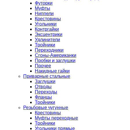
Футорки
Муфты
Ниппели
Крестовины
Угольники
Контргайки
Эксцентрики
Удлинители
Тройники
Переходники
Сгоны-Американки
Пробки и заглушки
Прочее
Накидные гайки
Приварные стальные
Заглушки
Отводы
Переходы
Фланцы
Тройники
Резьбовые чугунные
Крестовины
Муфты переходные
Тройники
Угольники прямые