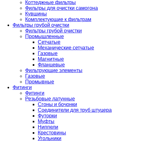
Коттеджные фильтры
Фильтры для очистки самогона
Кувшины
Комплектующие к фильтрам
Фильтры грубой очистки
Фильтры грубой очистки
Промышленные
Сетчатые
Механические сетчатые
Газовые
Магнитные
Фланцевые
Фильтрующие элементы
Газовые
Промывные
Фитинги
Фитинги
Резьбовые латунные
Сгоны и бочонки
Соединители для труб штуцера
Футорки
Муфты
Ниппели
Крестовины
Угольники