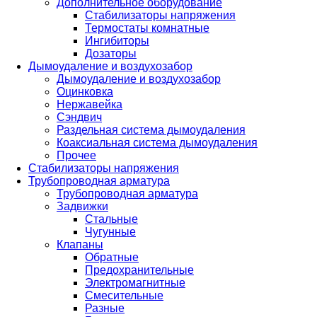
Дополнительное оборудование
Стабилизаторы напряжения
Термостаты комнатные
Ингибиторы
Дозаторы
Дымоудаление и воздухозабор
Дымоудаление и воздухозабор
Оцинковка
Нержавейка
Сэндвич
Раздельная система дымоудаления
Коаксиальная система дымоудаления
Прочее
Стабилизаторы напряжения
Трубопроводная арматура
Трубопроводная арматура
Задвижки
Стальные
Чугунные
Клапаны
Обратные
Предохранительные
Электромагнитные
Смесительные
Разные