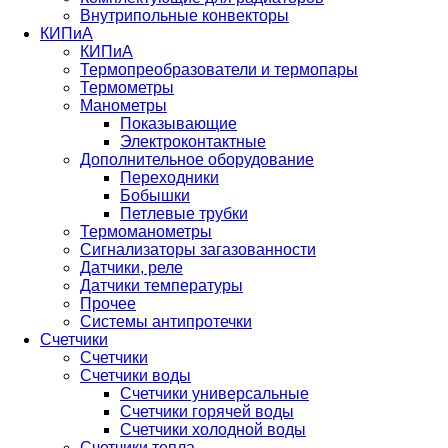
Внутрипольные конвекторы
КИПиА
КИПиА
Термопреобразователи и термопары
Термометры
Манометры
Показывающие
Электроконтактные
Дополнительное оборудование
Переходники
Бобышки
Петлевые трубки
Термоманометры
Сигнализаторы загазованности
Датчики, реле
Датчики температуры
Прочее
Системы антипротечки
Счетчики
Счетчики
Счетчики воды
Счетчики универсальные
Счетчики горячей воды
Счетчики холодной воды
Счетчики тепла