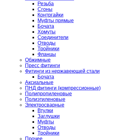
Резьба
Сгоны
Контргайки
Муфты прямые
Бочата
Хомуты
Соединители
Отводы
Тройники
Фланцы
Обжимные
Пресс фитинги
Фитинги из нержавеющей стали
Бочата
Аксиальные
ПНД фитинги (компрессионные)
Полипропиленовые
Полиэтиленовые
Электросварные
Втулки
Заглушки
Муфты
Отводы
Тройники
Прочее