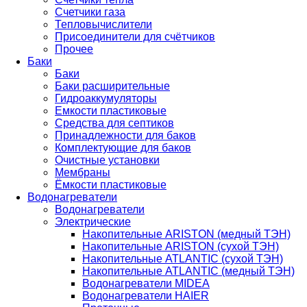
Счетчики газа
Тепловычислители
Присоединители для счётчиков
Прочее
Баки
Баки
Баки расширительные
Гидроаккумуляторы
Емкости пластиковые
Средства для септиков
Принадлежности для баков
Комплектующие для баков
Очистные установки
Мембраны
Ёмкости пластиковые
Водонагреватели
Водонагреватели
Электрические
Накопительные ARISTON (медный ТЭН)
Накопительные ARISTON (сухой ТЭН)
Накопительные ATLANTIC (сухой ТЭН)
Накопительные ATLANTIC (медный ТЭН)
Водонагреватели MIDEA
Водонагреватели HAIER