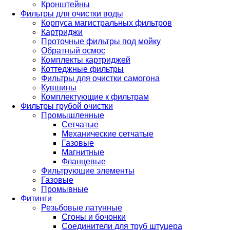
Кронштейны
Фильтры для очистки воды
Корпуса магистральных фильтров
Картриджи
Проточные фильтры под мойку
Обратный осмос
Комплекты картриджей
Коттеджные фильтры
Фильтры для очистки самогона
Кувшины
Комплектующие к фильтрам
Фильтры грубой очистки
Промышленные
Сетчатые
Механические сетчатые
Газовые
Магнитные
Фланцевые
Фильтрующие элементы
Газовые
Промывные
Фитинги
Резьбовые латунные
Сгоны и бочонки
Соединители для труб штуцера