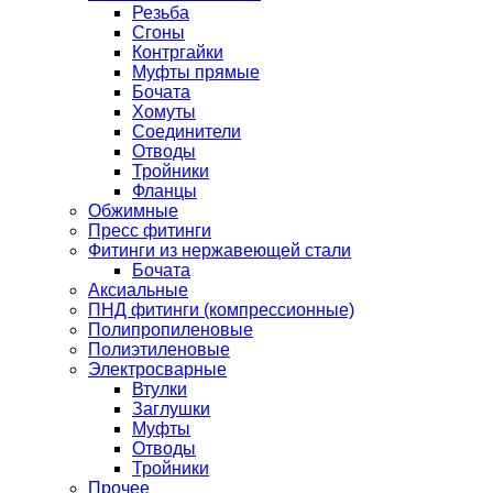
Резьба
Сгоны
Контргайки
Муфты прямые
Бочата
Хомуты
Соединители
Отводы
Тройники
Фланцы
Обжимные
Пресс фитинги
Фитинги из нержавеющей стали
Бочата
Аксиальные
ПНД фитинги (компрессионные)
Полипропиленовые
Полиэтиленовые
Электросварные
Втулки
Заглушки
Муфты
Отводы
Тройники
Прочее