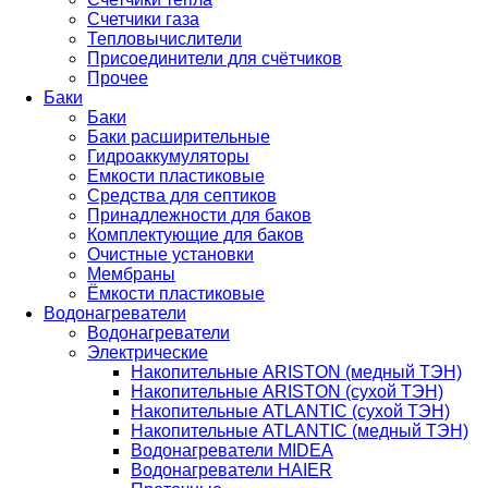
Счетчики газа
Тепловычислители
Присоединители для счётчиков
Прочее
Баки
Баки
Баки расширительные
Гидроаккумуляторы
Емкости пластиковые
Средства для септиков
Принадлежности для баков
Комплектующие для баков
Очистные установки
Мембраны
Ёмкости пластиковые
Водонагреватели
Водонагреватели
Электрические
Накопительные ARISTON (медный ТЭН)
Накопительные ARISTON (сухой ТЭН)
Накопительные ATLANTIC (сухой ТЭН)
Накопительные ATLANTIC (медный ТЭН)
Водонагреватели MIDEA
Водонагреватели HAIER