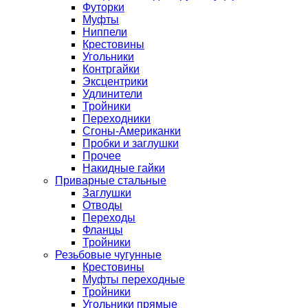
Футорки
Муфты
Ниппели
Крестовины
Угольники
Контргайки
Эксцентрики
Удлинители
Тройники
Переходники
Сгоны-Американки
Пробки и заглушки
Прочее
Накидные гайки
Приварные стальные
Заглушки
Отводы
Переходы
Фланцы
Тройники
Резьбовые чугунные
Крестовины
Муфты переходные
Тройники
Угольники прямые