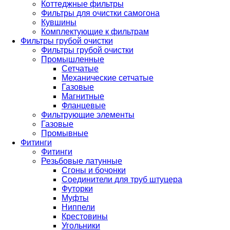
Коттеджные фильтры
Фильтры для очистки самогона
Кувшины
Комплектующие к фильтрам
Фильтры грубой очистки
Фильтры грубой очистки
Промышленные
Сетчатые
Механические сетчатые
Газовые
Магнитные
Фланцевые
Фильтрующие элементы
Газовые
Промывные
Фитинги
Фитинги
Резьбовые латунные
Сгоны и бочонки
Соединители для труб штуцера
Футорки
Муфты
Ниппели
Крестовины
Угольники