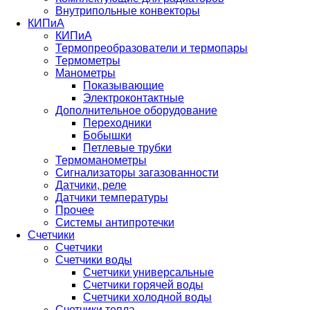
Внутрипольные конвекторы
КИПиА
КИПиА
Термопреобразователи и термопары
Термометры
Манометры
Показывающие
Электроконтактные
Дополнительное оборудование
Переходники
Бобышки
Петлевые трубки
Термоманометры
Сигнализаторы загазованности
Датчики, реле
Датчики температуры
Прочее
Системы антипротечки
Счетчики
Счетчики
Счетчики воды
Счетчики универсальные
Счетчики горячей воды
Счетчики холодной воды
Счетчики тепла