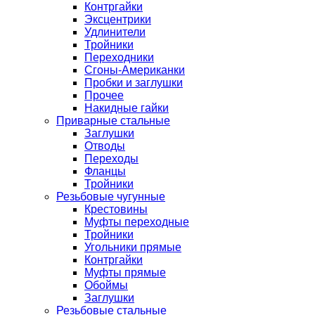
Контргайки
Эксцентрики
Удлинители
Тройники
Переходники
Сгоны-Американки
Пробки и заглушки
Прочее
Накидные гайки
Приварные стальные
Заглушки
Отводы
Переходы
Фланцы
Тройники
Резьбовые чугунные
Крестовины
Муфты переходные
Тройники
Угольники прямые
Контргайки
Муфты прямые
Обоймы
Заглушки
Резьбовые стальные