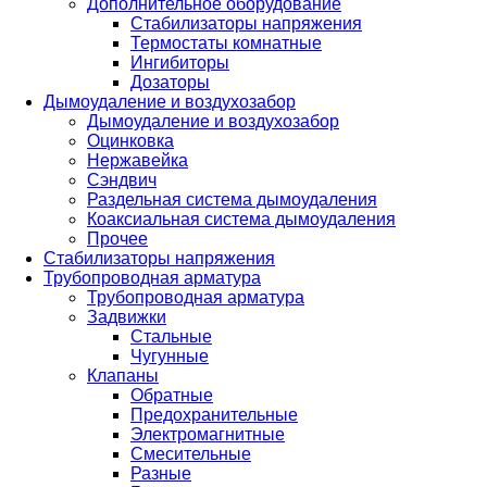
Дополнительное оборудование
Стабилизаторы напряжения
Термостаты комнатные
Ингибиторы
Дозаторы
Дымоудаление и воздухозабор
Дымоудаление и воздухозабор
Оцинковка
Нержавейка
Сэндвич
Раздельная система дымоудаления
Коаксиальная система дымоудаления
Прочее
Стабилизаторы напряжения
Трубопроводная арматура
Трубопроводная арматура
Задвижки
Стальные
Чугунные
Клапаны
Обратные
Предохранительные
Электромагнитные
Смесительные
Разные