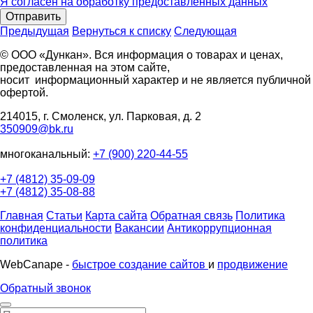
Я согласен на обработку предоставленных данных
Отправить
Предыдущая
Вернуться к списку
Следующая
© ООО «Дункан». Вся информация о товарах и ценах,
предоставленная на этом сайте,
носит информационный характер и не является публичной
офертой.
214015, г. Смоленск, ул. Парковая, д. 2
350909@bk.ru
многоканальный:
+7 (900) 220-44-55
+7 (4812) 35-09-09
+7 (4812) 35-08-88
Главная
Статьи
Карта сайта
Обратная связь
Политика
конфиденциальности
Вакансии
Антикоррупционная
политика
WebCanape -
быстрое создание сайтов
и
продвижение
Обратный звонок