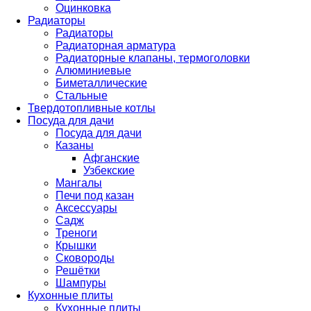
Оцинковка
Радиаторы
Радиаторы
Радиаторная арматура
Радиаторные клапаны, термоголовки
Алюминиевые
Биметаллические
Стальные
Твердотопливные котлы
Посуда для дачи
Посуда для дачи
Казаны
Афганские
Узбекские
Мангалы
Печи под казан
Аксессуары
Садж
Треноги
Крышки
Сковороды
Решётки
Шампуры
Кухонные плиты
Кухонные плиты