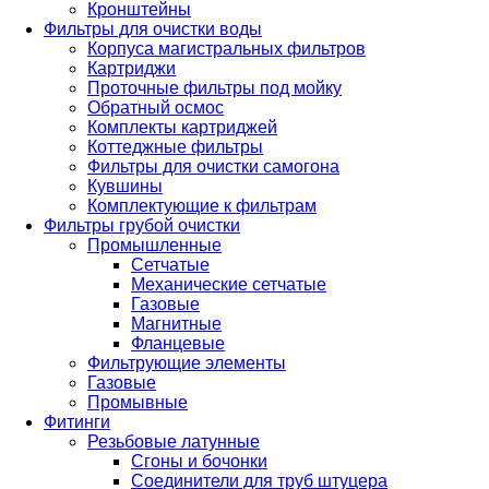
Кронштейны
Фильтры для очистки воды
Корпуса магистральных фильтров
Картриджи
Проточные фильтры под мойку
Обратный осмос
Комплекты картриджей
Коттеджные фильтры
Фильтры для очистки самогона
Кувшины
Комплектующие к фильтрам
Фильтры грубой очистки
Промышленные
Сетчатые
Механические сетчатые
Газовые
Магнитные
Фланцевые
Фильтрующие элементы
Газовые
Промывные
Фитинги
Резьбовые латунные
Сгоны и бочонки
Соединители для труб штуцера