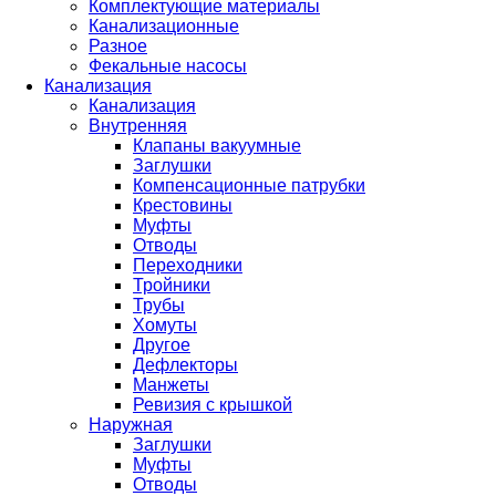
Комплектующие материалы
Канализационные
Разное
Фекальные насосы
Канализация
Канализация
Внутренняя
Клапаны вакуумные
Заглушки
Компенсационные патрубки
Крестовины
Муфты
Отводы
Переходники
Тройники
Трубы
Хомуты
Другое
Дефлекторы
Манжеты
Ревизия с крышкой
Наружная
Заглушки
Муфты
Отводы