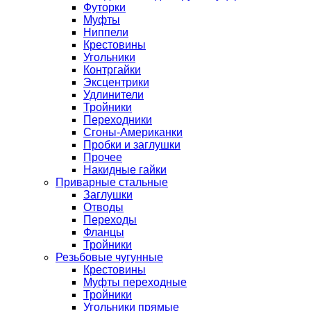
Футорки
Муфты
Ниппели
Крестовины
Угольники
Контргайки
Эксцентрики
Удлинители
Тройники
Переходники
Сгоны-Американки
Пробки и заглушки
Прочее
Накидные гайки
Приварные стальные
Заглушки
Отводы
Переходы
Фланцы
Тройники
Резьбовые чугунные
Крестовины
Муфты переходные
Тройники
Угольники прямые