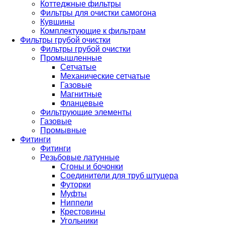
Коттеджные фильтры
Фильтры для очистки самогона
Кувшины
Комплектующие к фильтрам
Фильтры грубой очистки
Фильтры грубой очистки
Промышленные
Сетчатые
Механические сетчатые
Газовые
Магнитные
Фланцевые
Фильтрующие элементы
Газовые
Промывные
Фитинги
Фитинги
Резьбовые латунные
Сгоны и бочонки
Соединители для труб штуцера
Футорки
Муфты
Ниппели
Крестовины
Угольники