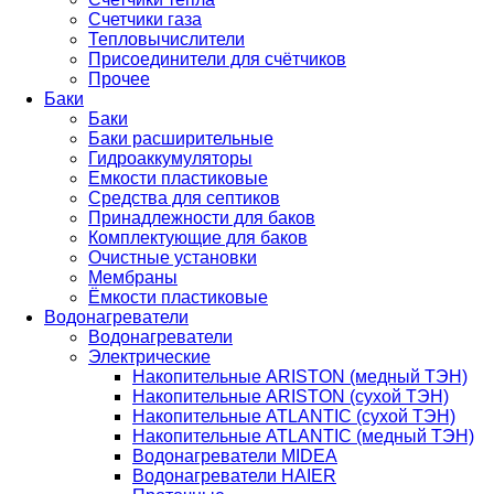
Счетчики газа
Тепловычислители
Присоединители для счётчиков
Прочее
Баки
Баки
Баки расширительные
Гидроаккумуляторы
Емкости пластиковые
Средства для септиков
Принадлежности для баков
Комплектующие для баков
Очистные установки
Мембраны
Ёмкости пластиковые
Водонагреватели
Водонагреватели
Электрические
Накопительные ARISTON (медный ТЭН)
Накопительные ARISTON (сухой ТЭН)
Накопительные ATLANTIC (сухой ТЭН)
Накопительные ATLANTIC (медный ТЭН)
Водонагреватели MIDEA
Водонагреватели HAIER