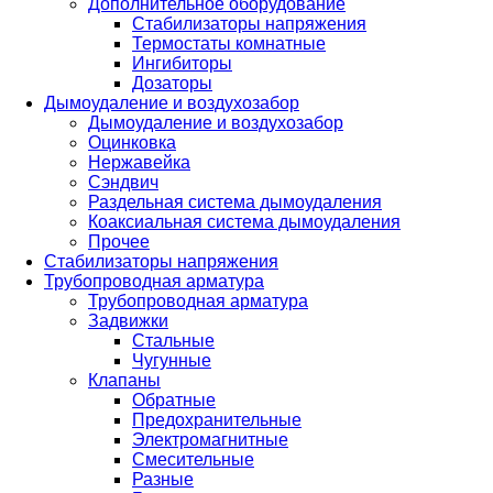
Дополнительное оборудование
Стабилизаторы напряжения
Термостаты комнатные
Ингибиторы
Дозаторы
Дымоудаление и воздухозабор
Дымоудаление и воздухозабор
Оцинковка
Нержавейка
Сэндвич
Раздельная система дымоудаления
Коаксиальная система дымоудаления
Прочее
Стабилизаторы напряжения
Трубопроводная арматура
Трубопроводная арматура
Задвижки
Стальные
Чугунные
Клапаны
Обратные
Предохранительные
Электромагнитные
Смесительные
Разные