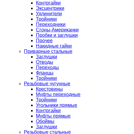
Контргайки
Эксцентрики
Удлинители
Тройники
Переходники
Сгоны-Американки
Пробки и заглушки
Прочее
Накидные гайки
Приварные стальные
Заглушки
Отводы
Переходы
Фланцы
Тройники
Резьбовые чугунные
Крестовины
Муфты переходные
Тройники
Угольники прямые
Контргайки
Муфты прямые
Обоймы
Заглушки
Резьбовые стальные