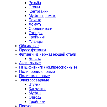
Резьба
Сгоны
Контргайки
Муфты прямые
Бочата
Хомуты
Соединители
Отводы
Тройники
Фланцы
Обжимные
Пресс фитинги
Фитинги из нержавеющей стали
Бочата
Аксиальные
ПНД фитинги (компрессионные)
Полипропиленовые
Полиэтиленовые
Электросварные
Втулки
Заглушки
Муфты
Отводы
Тройники
Прочее