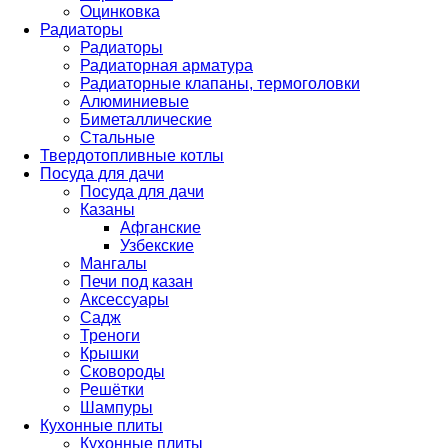
Оцинковка
Радиаторы
Радиаторы
Радиаторная арматура
Радиаторные клапаны, термоголовки
Алюминиевые
Биметаллические
Стальные
Твердотопливные котлы
Посуда для дачи
Посуда для дачи
Казаны
Афганские
Узбекские
Мангалы
Печи под казан
Аксессуары
Садж
Треноги
Крышки
Сковороды
Решётки
Шампуры
Кухонные плиты
Кухонные плиты