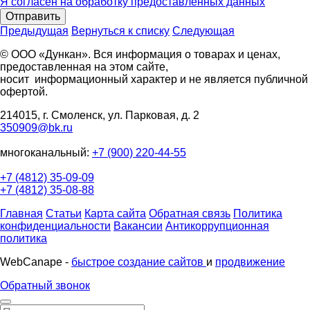
Я согласен на обработку предоставленных данных
Отправить
Предыдущая
Вернуться к списку
Следующая
© ООО «Дункан». Вся информация о товарах и ценах,
предоставленная на этом сайте,
носит информационный характер и не является публичной
офертой.
214015, г. Смоленск, ул. Парковая, д. 2
350909@bk.ru
многоканальный:
+7 (900) 220-44-55
+7 (4812) 35-09-09
+7 (4812) 35-08-88
Главная
Статьи
Карта сайта
Обратная связь
Политика
конфиденциальности
Вакансии
Антикоррупционная
политика
WebCanape -
быстрое создание сайтов
и
продвижение
Обратный звонок