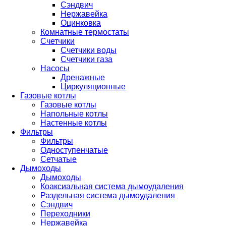
Сэндвич
Нержавейка
Оцинковка
Комнатные термостаты
Счетчики
Счетчики воды
Счетчики газа
Насосы
Дренажные
Циркуляционные
Газовые котлы
Газовые котлы
Напольные котлы
Настенные котлы
Фильтры
Фильтры
Одноступенчатые
Сетчатые
Дымоходы
Дымоходы
Коаксиальная система дымоудаления
Раздельная система дымоудаления
Сэндвич
Переходники
Нержавейка