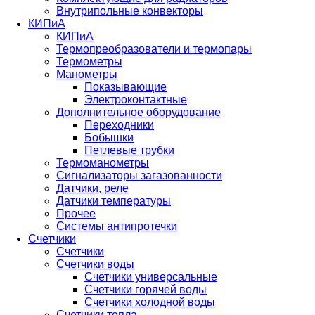
Внутрипольные конвекторы
КИПиА
КИПиА
Термопреобразователи и термопары
Термометры
Манометры
Показывающие
Электроконтактные
Дополнительное оборудование
Переходники
Бобышки
Петлевые трубки
Термоманометры
Сигнализаторы загазованности
Датчики, реле
Датчики температуры
Прочее
Системы антипротечки
Счетчики
Счетчики
Счетчики воды
Счетчики универсальные
Счетчики горячей воды
Счетчики холодной воды
Счетчики тепла