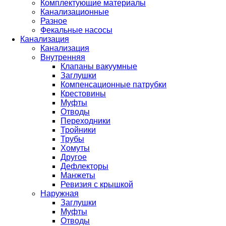
Комплектующие материалы
Канализационные
Разное
Фекальные насосы
Канализация
Канализация
Внутренняя
Клапаны вакуумные
Заглушки
Компенсационные патрубки
Крестовины
Муфты
Отводы
Переходники
Тройники
Трубы
Хомуты
Другое
Дефлекторы
Манжеты
Ревизия с крышкой
Наружная
Заглушки
Муфты
Отводы