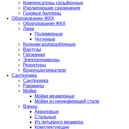
Компенсаторы сильфонные
Изолирующие соединения
Газовые баллоны
Оборудование ЖКХ
Оборудование ЖКХ
Люки
Полимерные
Чугунные
Колонки водоразборные
Вантузы
Грязевики
Электроприводы
Редукторы
Водоподогреватели
Сантехника
Сантехника
Раковины
Мойки
Мойки мраморные
Мойки из нержавеющей стали
Ванны
Акриловые
Стальные
Из литьевого мрамора
Комплектующие