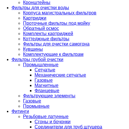
Кронштейны
Фильтры для очистки воды
Корпуса магистральных фильтров
Картриджи
Проточные фильтры под мойку
Обратный осмос
Комплекты картриджей
Коттеджные фильтры
Фильтры для очистки самогона
Кувшины
Комплектующие к фильтрам
Фильтры грубой очистки
Промышленные
Сетчатые
Механические сетчатые
Газовые
Магнитные
Фланцевые
Фильтрующие элементы
Газовые
Промывные
Фитинги
Резьбовые латунные
Сгоны и бочонки
Соединители для труб штуцера