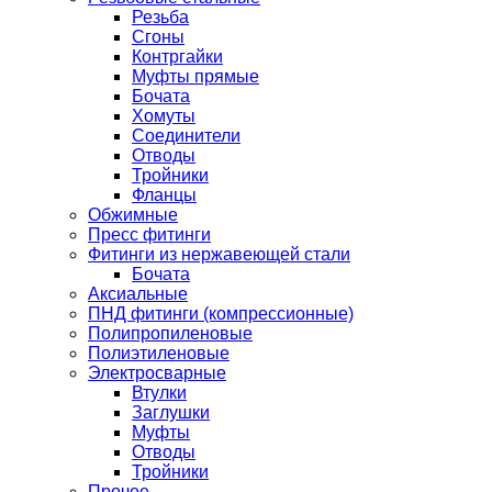
Резьба
Сгоны
Контргайки
Муфты прямые
Бочата
Хомуты
Соединители
Отводы
Тройники
Фланцы
Обжимные
Пресс фитинги
Фитинги из нержавеющей стали
Бочата
Аксиальные
ПНД фитинги (компрессионные)
Полипропиленовые
Полиэтиленовые
Электросварные
Втулки
Заглушки
Муфты
Отводы
Тройники
Прочее