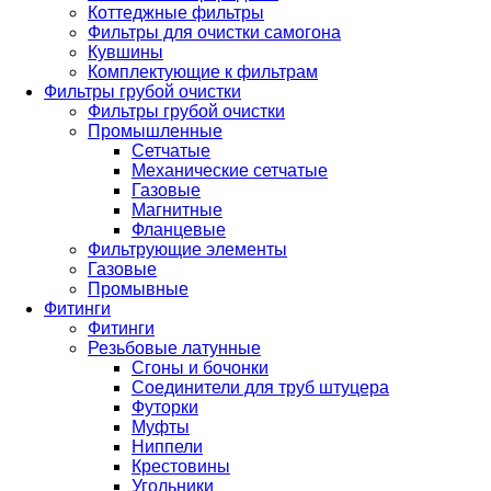
Коттеджные фильтры
Фильтры для очистки самогона
Кувшины
Комплектующие к фильтрам
Фильтры грубой очистки
Фильтры грубой очистки
Промышленные
Сетчатые
Механические сетчатые
Газовые
Магнитные
Фланцевые
Фильтрующие элементы
Газовые
Промывные
Фитинги
Фитинги
Резьбовые латунные
Сгоны и бочонки
Соединители для труб штуцера
Футорки
Муфты
Ниппели
Крестовины
Угольники