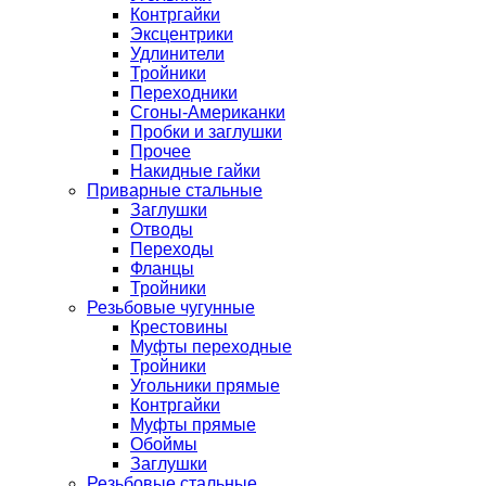
Контргайки
Эксцентрики
Удлинители
Тройники
Переходники
Сгоны-Американки
Пробки и заглушки
Прочее
Накидные гайки
Приварные стальные
Заглушки
Отводы
Переходы
Фланцы
Тройники
Резьбовые чугунные
Крестовины
Муфты переходные
Тройники
Угольники прямые
Контргайки
Муфты прямые
Обоймы
Заглушки
Резьбовые стальные