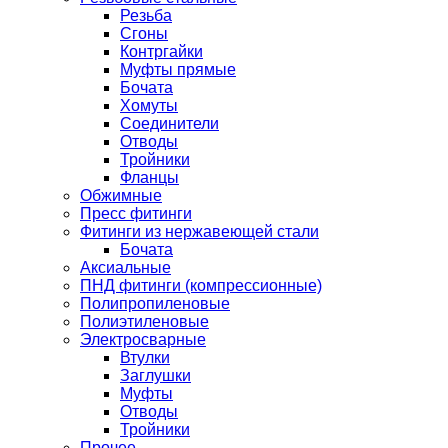
Резьба
Сгоны
Контргайки
Муфты прямые
Бочата
Хомуты
Соединители
Отводы
Тройники
Фланцы
Обжимные
Пресс фитинги
Фитинги из нержавеющей стали
Бочата
Аксиальные
ПНД фитинги (компрессионные)
Полипропиленовые
Полиэтиленовые
Электросварные
Втулки
Заглушки
Муфты
Отводы
Тройники
Прочее