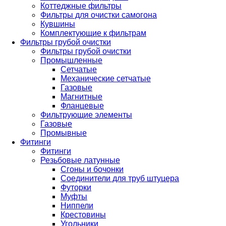
Коттеджные фильтры
Фильтры для очистки самогона
Кувшины
Комплектующие к фильтрам
Фильтры грубой очистки
Фильтры грубой очистки
Промышленные
Сетчатые
Механические сетчатые
Газовые
Магнитные
Фланцевые
Фильтрующие элементы
Газовые
Промывные
Фитинги
Фитинги
Резьбовые латунные
Сгоны и бочонки
Соединители для труб штуцера
Футорки
Муфты
Ниппели
Крестовины
Угольники