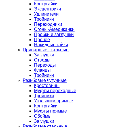
Контргайки
Эксцентрики
Удлинители
Тройники
Переходники
Сгоны-Американки
Пробки и заглушки
Прочее
Накидные гайки
Приварные стальные
Заглушки
Отводы
Переходы
Фланцы
Тройники
Резьбовые чугунные
Крестовины
Муфты переходные
Тройники
Угольники прямые
Контргайки
Муфты прямые
Обоймы
Заглушки
Резьбовые стальные