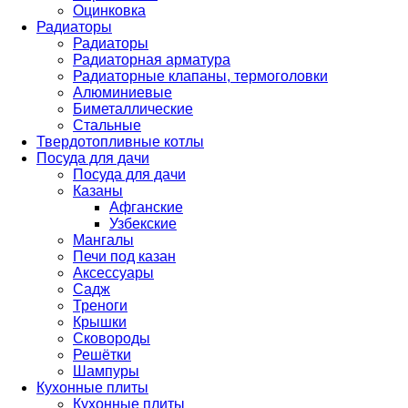
Оцинковка
Радиаторы
Радиаторы
Радиаторная арматура
Радиаторные клапаны, термоголовки
Алюминиевые
Биметаллические
Стальные
Твердотопливные котлы
Посуда для дачи
Посуда для дачи
Казаны
Афганские
Узбекские
Мангалы
Печи под казан
Аксессуары
Садж
Треноги
Крышки
Сковороды
Решётки
Шампуры
Кухонные плиты
Кухонные плиты