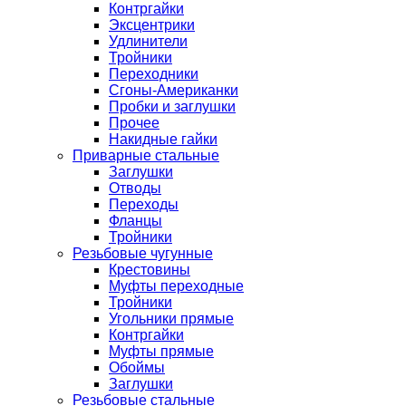
Контргайки
Эксцентрики
Удлинители
Тройники
Переходники
Сгоны-Американки
Пробки и заглушки
Прочее
Накидные гайки
Приварные стальные
Заглушки
Отводы
Переходы
Фланцы
Тройники
Резьбовые чугунные
Крестовины
Муфты переходные
Тройники
Угольники прямые
Контргайки
Муфты прямые
Обоймы
Заглушки
Резьбовые стальные