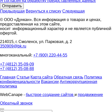
Я согласен на обработку предоставленных данных
Отправить
Предыдущая
Вернуться к списку
Следующая
© ООО «Дункан». Вся информация о товарах и ценах,
предоставленная на этом сайте,
носит информационный характер и не является публичной
офертой.
214015, г. Смоленск, ул. Парковая, д. 2
350909@bk.ru
многоканальный:
+7 (900) 220-44-55
+7 (4812) 35-09-09
+7 (4812) 35-08-88
Главная
Статьи
Карта сайта
Обратная связь
Политика
конфиденциальности
Вакансии
Антикоррупционная
политика
WebCanape -
быстрое создание сайтов
и
продвижение
Обратный звонок