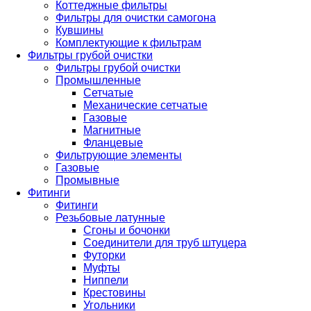
Коттеджные фильтры
Фильтры для очистки самогона
Кувшины
Комплектующие к фильтрам
Фильтры грубой очистки
Фильтры грубой очистки
Промышленные
Сетчатые
Механические сетчатые
Газовые
Магнитные
Фланцевые
Фильтрующие элементы
Газовые
Промывные
Фитинги
Фитинги
Резьбовые латунные
Сгоны и бочонки
Соединители для труб штуцера
Футорки
Муфты
Ниппели
Крестовины
Угольники