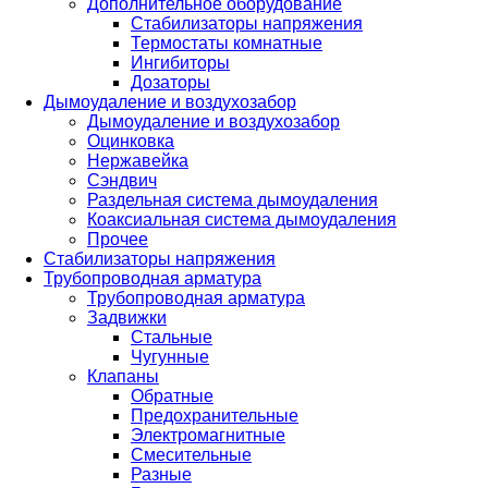
Дополнительное оборудование
Стабилизаторы напряжения
Термостаты комнатные
Ингибиторы
Дозаторы
Дымоудаление и воздухозабор
Дымоудаление и воздухозабор
Оцинковка
Нержавейка
Сэндвич
Раздельная система дымоудаления
Коаксиальная система дымоудаления
Прочее
Стабилизаторы напряжения
Трубопроводная арматура
Трубопроводная арматура
Задвижки
Стальные
Чугунные
Клапаны
Обратные
Предохранительные
Электромагнитные
Смесительные
Разные