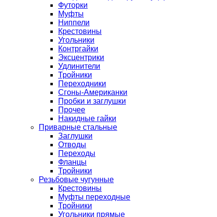
Футорки
Муфты
Ниппели
Крестовины
Угольники
Контргайки
Эксцентрики
Удлинители
Тройники
Переходники
Сгоны-Американки
Пробки и заглушки
Прочее
Накидные гайки
Приварные стальные
Заглушки
Отводы
Переходы
Фланцы
Тройники
Резьбовые чугунные
Крестовины
Муфты переходные
Тройники
Угольники прямые