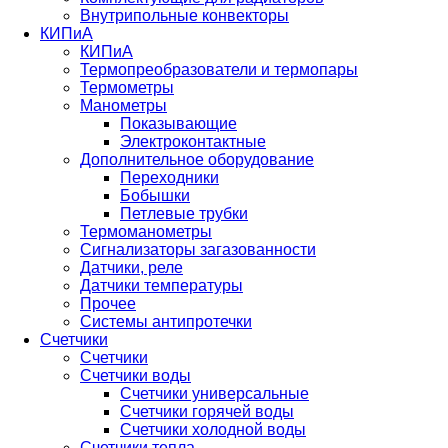
Внутрипольные конвекторы
КИПиА
КИПиА
Термопреобразователи и термопары
Термометры
Манометры
Показывающие
Электроконтактные
Дополнительное оборудование
Переходники
Бобышки
Петлевые трубки
Термоманометры
Сигнализаторы загазованности
Датчики, реле
Датчики температуры
Прочее
Системы антипротечки
Счетчики
Счетчики
Счетчики воды
Счетчики универсальные
Счетчики горячей воды
Счетчики холодной воды
Счетчики тепла