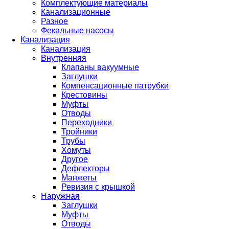
Комплектующие материалы
Канализационные
Разное
Фекальные насосы
Канализация
Канализация
Внутренняя
Клапаны вакуумные
Заглушки
Компенсационные патрубки
Крестовины
Муфты
Отводы
Переходники
Тройники
Трубы
Хомуты
Другое
Дефлекторы
Манжеты
Ревизия с крышкой
Наружная
Заглушки
Муфты
Отводы