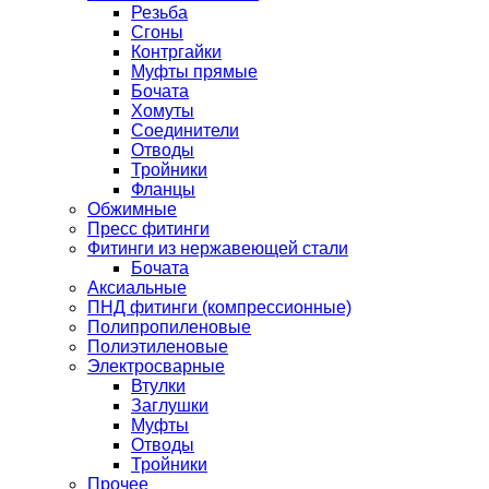
Резьба
Сгоны
Контргайки
Муфты прямые
Бочата
Хомуты
Соединители
Отводы
Тройники
Фланцы
Обжимные
Пресс фитинги
Фитинги из нержавеющей стали
Бочата
Аксиальные
ПНД фитинги (компрессионные)
Полипропиленовые
Полиэтиленовые
Электросварные
Втулки
Заглушки
Муфты
Отводы
Тройники
Прочее