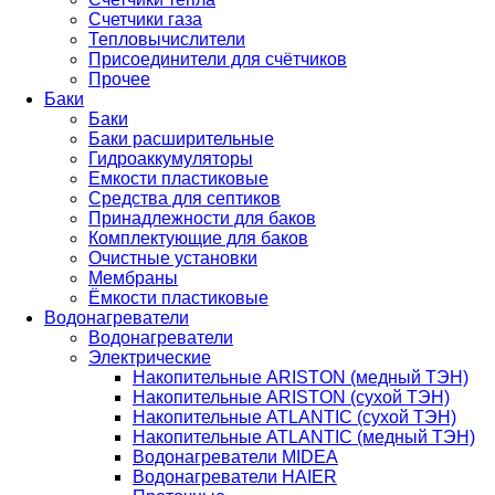
Счетчики газа
Тепловычислители
Присоединители для счётчиков
Прочее
Баки
Баки
Баки расширительные
Гидроаккумуляторы
Емкости пластиковые
Средства для септиков
Принадлежности для баков
Комплектующие для баков
Очистные установки
Мембраны
Ёмкости пластиковые
Водонагреватели
Водонагреватели
Электрические
Накопительные ARISTON (медный ТЭН)
Накопительные ARISTON (сухой ТЭН)
Накопительные ATLANTIC (сухой ТЭН)
Накопительные ATLANTIC (медный ТЭН)
Водонагреватели MIDEA
Водонагреватели HAIER