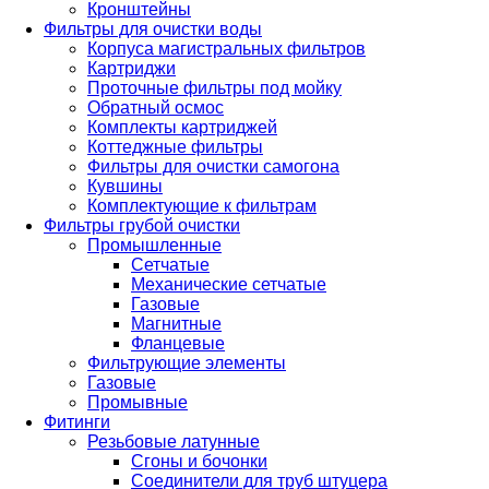
Кронштейны
Фильтры для очистки воды
Корпуса магистральных фильтров
Картриджи
Проточные фильтры под мойку
Обратный осмос
Комплекты картриджей
Коттеджные фильтры
Фильтры для очистки самогона
Кувшины
Комплектующие к фильтрам
Фильтры грубой очистки
Промышленные
Сетчатые
Механические сетчатые
Газовые
Магнитные
Фланцевые
Фильтрующие элементы
Газовые
Промывные
Фитинги
Резьбовые латунные
Сгоны и бочонки
Соединители для труб штуцера