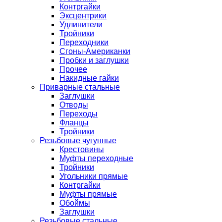
Контргайки
Эксцентрики
Удлинители
Тройники
Переходники
Сгоны-Американки
Пробки и заглушки
Прочее
Накидные гайки
Приварные стальные
Заглушки
Отводы
Переходы
Фланцы
Тройники
Резьбовые чугунные
Крестовины
Муфты переходные
Тройники
Угольники прямые
Контргайки
Муфты прямые
Обоймы
Заглушки
Резьбовые стальные