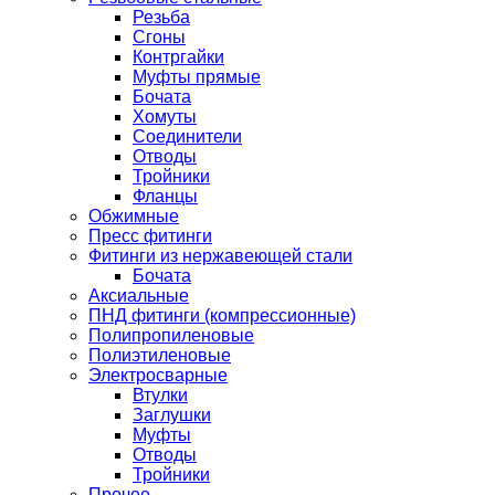
Резьба
Сгоны
Контргайки
Муфты прямые
Бочата
Хомуты
Соединители
Отводы
Тройники
Фланцы
Обжимные
Пресс фитинги
Фитинги из нержавеющей стали
Бочата
Аксиальные
ПНД фитинги (компрессионные)
Полипропиленовые
Полиэтиленовые
Электросварные
Втулки
Заглушки
Муфты
Отводы
Тройники
Прочее