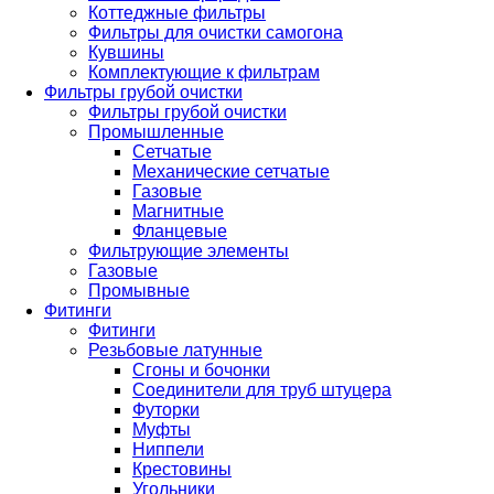
Коттеджные фильтры
Фильтры для очистки самогона
Кувшины
Комплектующие к фильтрам
Фильтры грубой очистки
Фильтры грубой очистки
Промышленные
Сетчатые
Механические сетчатые
Газовые
Магнитные
Фланцевые
Фильтрующие элементы
Газовые
Промывные
Фитинги
Фитинги
Резьбовые латунные
Сгоны и бочонки
Соединители для труб штуцера
Футорки
Муфты
Ниппели
Крестовины
Угольники