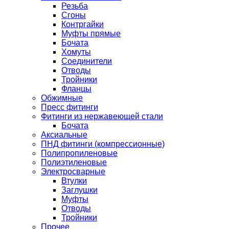
Резьба
Сгоны
Контргайки
Муфты прямые
Бочата
Хомуты
Соединители
Отводы
Тройники
Фланцы
Обжимные
Пресс фитинги
Фитинги из нержавеющей стали
Бочата
Аксиальные
ПНД фитинги (компрессионные)
Полипропиленовые
Полиэтиленовые
Электросварные
Втулки
Заглушки
Муфты
Отводы
Тройники
Прочее