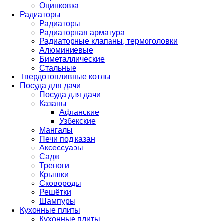
Оцинковка
Радиаторы
Радиаторы
Радиаторная арматура
Радиаторные клапаны, термоголовки
Алюминиевые
Биметаллические
Стальные
Твердотопливные котлы
Посуда для дачи
Посуда для дачи
Казаны
Афганские
Узбекские
Мангалы
Печи под казан
Аксессуары
Садж
Треноги
Крышки
Сковороды
Решётки
Шампуры
Кухонные плиты
Кухонные плиты