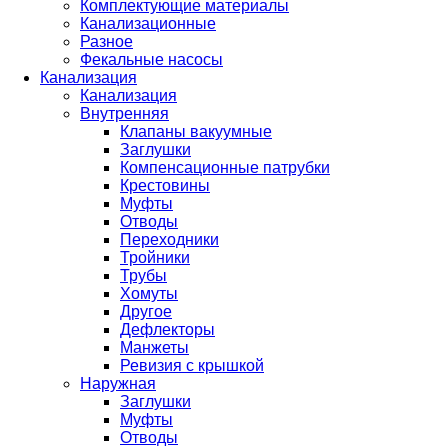
Комплектующие материалы
Канализационные
Разное
Фекальные насосы
Канализация
Канализация
Внутренняя
Клапаны вакуумные
Заглушки
Компенсационные патрубки
Крестовины
Муфты
Отводы
Переходники
Тройники
Трубы
Хомуты
Другое
Дефлекторы
Манжеты
Ревизия с крышкой
Наружная
Заглушки
Муфты
Отводы