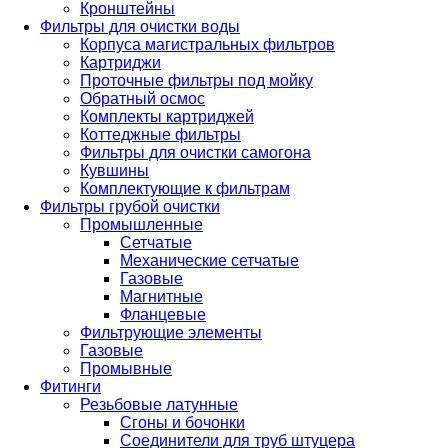
Кронштейны
Фильтры для очистки воды
Корпуса магистральных фильтров
Картриджи
Проточные фильтры под мойку
Обратный осмос
Комплекты картриджей
Коттеджные фильтры
Фильтры для очистки самогона
Кувшины
Комплектующие к фильтрам
Фильтры грубой очистки
Промышленные
Сетчатые
Механические сетчатые
Газовые
Магнитные
Фланцевые
Фильтрующие элементы
Газовые
Промывные
Фитинги
Резьбовые латунные
Сгоны и бочонки
Соединители для труб штуцера