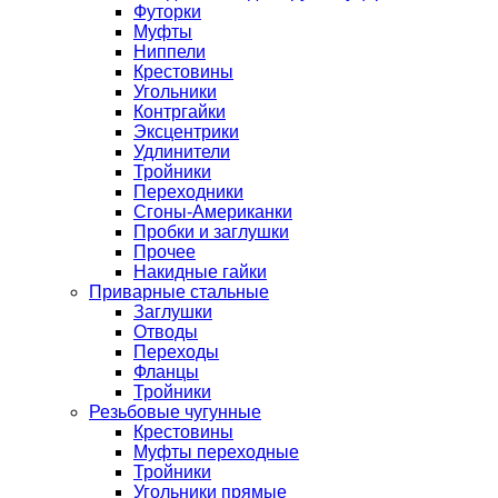
Футорки
Муфты
Ниппели
Крестовины
Угольники
Контргайки
Эксцентрики
Удлинители
Тройники
Переходники
Сгоны-Американки
Пробки и заглушки
Прочее
Накидные гайки
Приварные стальные
Заглушки
Отводы
Переходы
Фланцы
Тройники
Резьбовые чугунные
Крестовины
Муфты переходные
Тройники
Угольники прямые