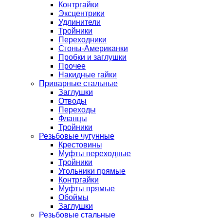
Контргайки
Эксцентрики
Удлинители
Тройники
Переходники
Сгоны-Американки
Пробки и заглушки
Прочее
Накидные гайки
Приварные стальные
Заглушки
Отводы
Переходы
Фланцы
Тройники
Резьбовые чугунные
Крестовины
Муфты переходные
Тройники
Угольники прямые
Контргайки
Муфты прямые
Обоймы
Заглушки
Резьбовые стальные