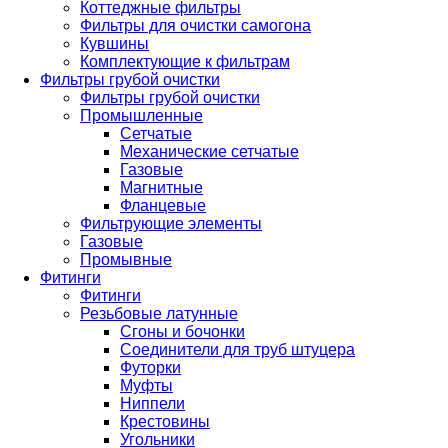
Коттеджные фильтры
Фильтры для очистки самогона
Кувшины
Комплектующие к фильтрам
Фильтры грубой очистки
Фильтры грубой очистки
Промышленные
Сетчатые
Механические сетчатые
Газовые
Магнитные
Фланцевые
Фильтрующие элементы
Газовые
Промывные
Фитинги
Фитинги
Резьбовые латунные
Сгоны и бочонки
Соединители для труб штуцера
Футорки
Муфты
Ниппели
Крестовины
Угольники