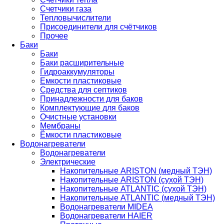
Счетчики газа
Тепловычислители
Присоединители для счётчиков
Прочее
Баки
Баки
Баки расширительные
Гидроаккумуляторы
Емкости пластиковые
Средства для септиков
Принадлежности для баков
Комплектующие для баков
Очистные установки
Мембраны
Ёмкости пластиковые
Водонагреватели
Водонагреватели
Электрические
Накопительные ARISTON (медный ТЭН)
Накопительные ARISTON (сухой ТЭН)
Накопительные ATLANTIC (сухой ТЭН)
Накопительные ATLANTIC (медный ТЭН)
Водонагреватели MIDEA
Водонагреватели HAIER