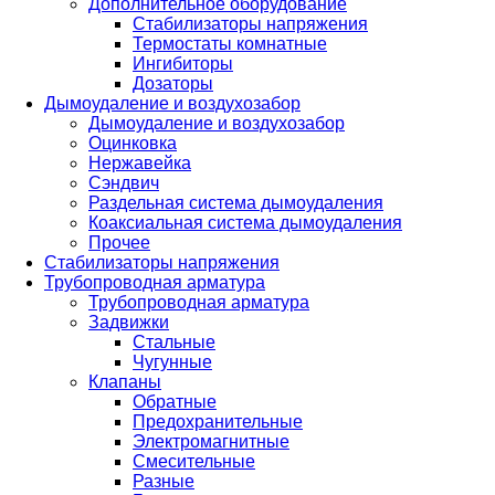
Дополнительное оборудование
Стабилизаторы напряжения
Термостаты комнатные
Ингибиторы
Дозаторы
Дымоудаление и воздухозабор
Дымоудаление и воздухозабор
Оцинковка
Нержавейка
Сэндвич
Раздельная система дымоудаления
Коаксиальная система дымоудаления
Прочее
Стабилизаторы напряжения
Трубопроводная арматура
Трубопроводная арматура
Задвижки
Стальные
Чугунные
Клапаны
Обратные
Предохранительные
Электромагнитные
Смесительные
Разные