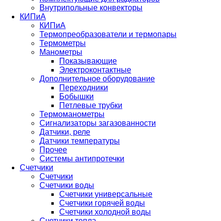
Внутрипольные конвекторы
КИПиА
КИПиА
Термопреобразователи и термопары
Термометры
Манометры
Показывающие
Электроконтактные
Дополнительное оборудование
Переходники
Бобышки
Петлевые трубки
Термоманометры
Сигнализаторы загазованности
Датчики, реле
Датчики температуры
Прочее
Системы антипротечки
Счетчики
Счетчики
Счетчики воды
Счетчики универсальные
Счетчики горячей воды
Счетчики холодной воды
Счетчики тепла