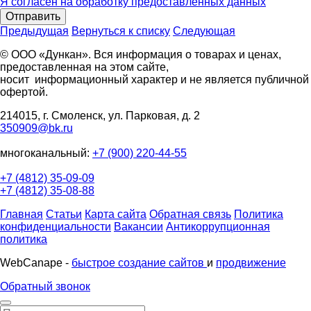
Я согласен на обработку предоставленных данных
Отправить
Предыдущая
Вернуться к списку
Следующая
© ООО «Дункан». Вся информация о товарах и ценах,
предоставленная на этом сайте,
носит информационный характер и не является публичной
офертой.
214015, г. Смоленск, ул. Парковая, д. 2
350909@bk.ru
многоканальный:
+7 (900) 220-44-55
+7 (4812) 35-09-09
+7 (4812) 35-08-88
Главная
Статьи
Карта сайта
Обратная связь
Политика
конфиденциальности
Вакансии
Антикоррупционная
политика
WebCanape -
быстрое создание сайтов
и
продвижение
Обратный звонок